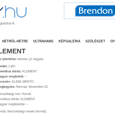
gusztus 8.
BÁLY
NÉVNAPOK
TRENDEK
UTÓNEVEK
FÓRUM
HÉTRŐL-HÉTRE
ULTRAHANG
KÉPGALÉRIA
SZÜLÉSZET
GY
LEMENT
v jelentése:
kedves, jó, kegyes
edet:
Latin
netikus átírás:
KLEMENT
agyar megfelelő:
–
ecenév:
KLEMI, MENTO
egjegyzés:
Névnap: November 23.
mzetiségi név: Horvát
netikus átírás: KLEMENT
gyar megfelelője: –
rrás: Nemzetiségi nevek (Horvát)