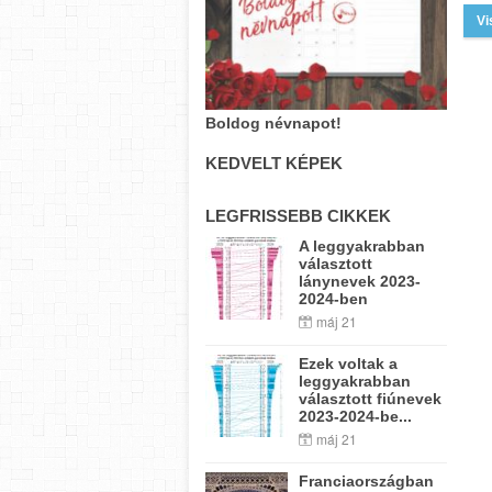
Vi
Boldog névnapot!
KEDVELT KÉPEK
LEGFRISSEBB CIKKEK
A leggyakrabban
választott
lánynevek 2023-
2024-ben
máj 21
Ezek voltak a
leggyakrabban
választott fiúnevek
2023-2024-be...
máj 21
Franciaországban