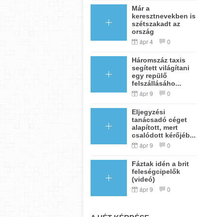
Már a
keresztnevekben is
szétszakadt az
ország
ápr 4
0
Háromszáz taxis
segített világítani
egy repülő
felszállásáho...
ápr 9
0
Eljegyzési
tanácsadó céget
alapított, mert
csalódott kérőjéb...
ápr 9
0
Fáztak idén a brit
feleségcipelők
(videó)
ápr 9
0