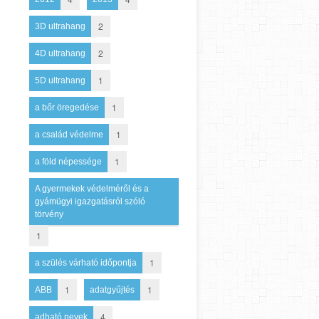
2
3D ultrahang
2
4D ultrahang
1
5D ultrahang
1
a bőr öregedése
1
a család védelme
1
a föld népessége
A gyermekek védelméről és a
gyámügyi igazgatásról szóló
törvény
1
1
a szülés várható időpontja
1
1
ABB
adatgyűjtés
4
adható nevek