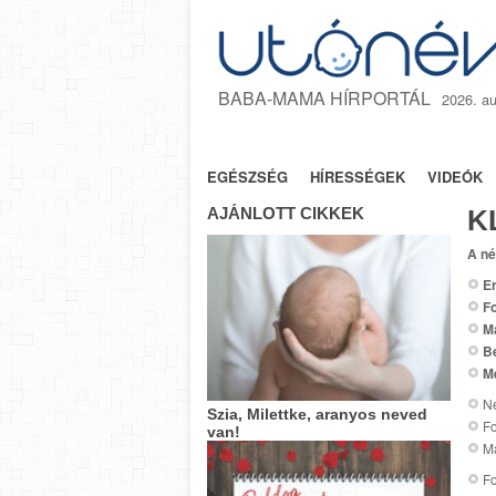
BABA-MAMA HÍRPORTÁL
2026. au
NYITÓLAP
TANÁCSOK
JOGSZA
EGÉSZSÉG
HÍRESSÉGEK
VIDEÓK
AJÁNLOTT CIKKEK
K
A né
Er
Fo
M
B
M
Ne
Szia, Milettke, aranyos neved
Fo
van!
Ma
Fo