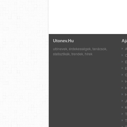
Utonev.hu
Aj
utónevek, érdekességek, tanácsok,
A
statisztikák, trendek, hírek
C
E
E
G
H
H
H
J
K
T
T
T