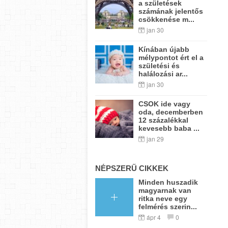
a születések
számának jelentős
csökkenése m...
jan 30
Kínában újabb
mélypontot ért el a
születési és
halálozási ar...
jan 30
CSOK ide vagy
oda, decemberben
12 százalékkal
kevesebb baba ...
jan 29
NÉPSZERŰ CIKKEK
Minden huszadik
magyarnak van
ritka neve egy
felmérés szerin...
ápr 4
0