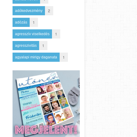
2
adókedvezmény
1
adózás
1
agresszív viselkedés
1
agresszivitás
1
agyalapi mirigy daganata