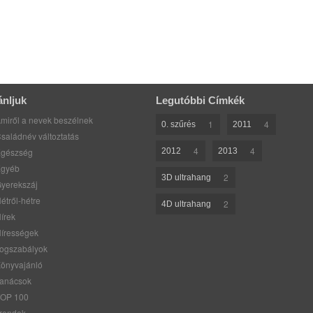
ánljuk
Legutóbbi Címkék
miről a nevek beszélnek
1
4
0. szűrés
2011
saládnév változtatás
4
4
gészség
2012
2013
gyéb
2
3D ultrahang
yerekszáj
étről-hétre
2
4D ultrahang
írek
írességek
ogszabályok
önyvajánló
anácsok
OP 100
rendek