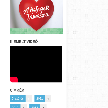
KIEMELT VIDEÓ
CÍMKÉK
1
4
0. szűrés
2011
4
4
2012
2013