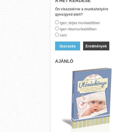
A HÉT KÉRDÉSE
Ön visszatérne a munkahelyére
gyes/gyed alatt?
igen, teljes munkaidőben
igen részmunkaidőben
nem
Eredmények
AJÁNLÓ