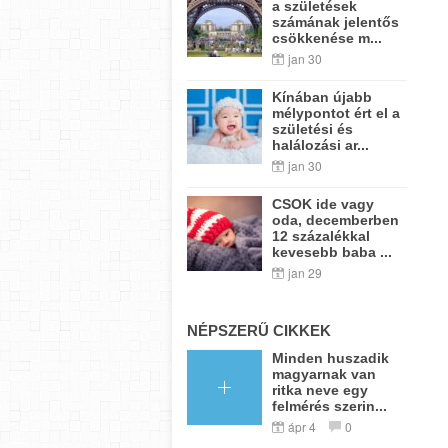
a születések
számának jelentős
csökkenése m...
jan 30
Kínában újabb
mélypontot ért el a
születési és
halálozási ar...
jan 30
CSOK ide vagy
oda, decemberben
12 százalékkal
kevesebb baba ...
jan 29
NÉPSZERŰ CIKKEK
Minden huszadik
magyarnak van
ritka neve egy
felmérés szerin...
ápr 4
0