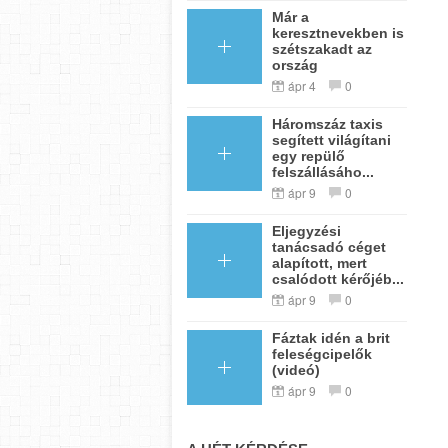
Már a
keresztnevekben is
szétszakadt az
ország
ápr 4
0
Háromszáz taxis
segített világítani
egy repülő
felszállásáho...
ápr 9
0
Eljegyzési
tanácsadó céget
alapított, mert
csalódott kérőjéb...
ápr 9
0
Fáztak idén a brit
feleségcipelők
(videó)
ápr 9
0