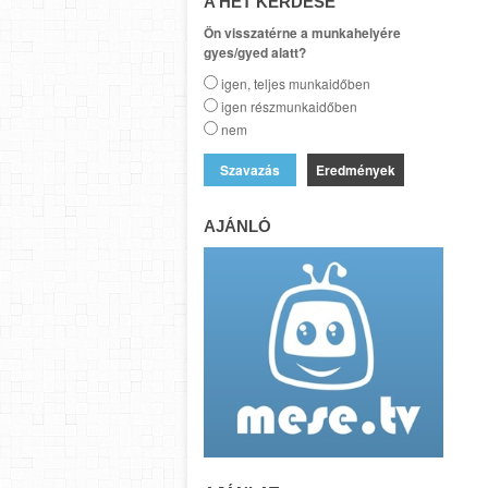
A HÉT KÉRDÉSE
Ön visszatérne a munkahelyére
gyes/gyed alatt?
igen, teljes munkaidőben
igen részmunkaidőben
nem
Eredmények
AJÁNLÓ