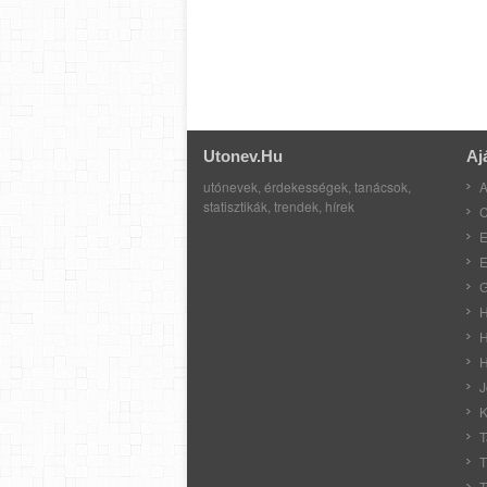
Utonev.hu
Aj
utónevek, érdekességek, tanácsok,
A
statisztikák, trendek, hírek
C
E
E
G
H
H
H
J
K
T
T
T