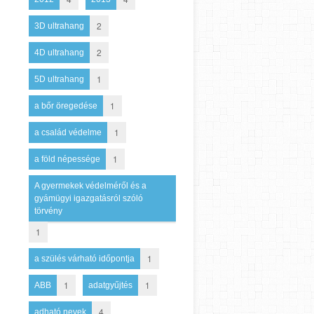
2
3D ultrahang
2
4D ultrahang
1
5D ultrahang
1
a bőr öregedése
1
a család védelme
1
a föld népessége
A gyermekek védelméről és a
gyámügyi igazgatásról szóló
törvény
1
1
a szülés várható időpontja
1
1
ABB
adatgyűjtés
4
adható nevek