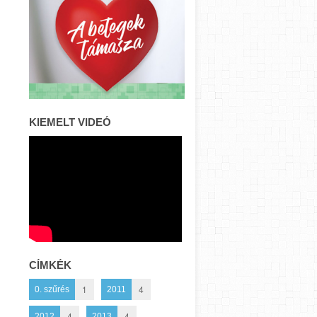
KIEMELT VIDEÓ
CÍMKÉK
1
4
0. szűrés
2011
4
4
2012
2013