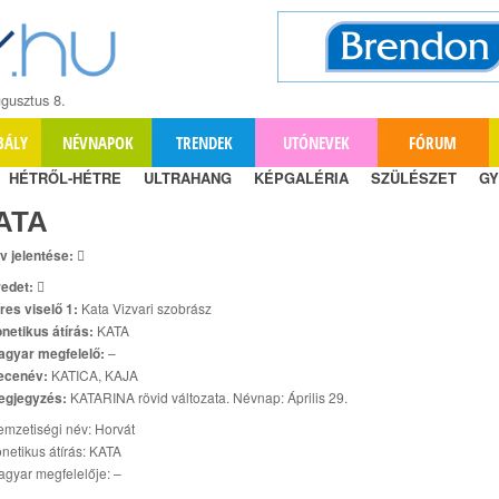
gusztus 8.
BÁLY
NÉVNAPOK
TRENDEK
UTÓNEVEK
FÓRUM
HÉTRŐL-HÉTRE
ULTRAHANG
KÉPGALÉRIA
SZÜLÉSZET
GY
ATA
v jelentése:

edet:

res viselő 1:
Kata Vizvari szobrász
netikus átírás:
KATA
agyar megfelelő:
–
ecenév:
KATICA, KAJA
egjegyzés:
KATARINA rövid változata. Névnap: Április 29.
mzetiségi név: Horvát
netikus átírás: KATA
gyar megfelelője: –