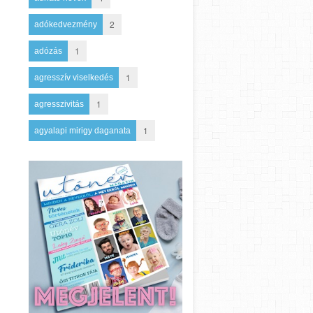
2
adókedvezmény
1
adózás
1
agresszív viselkedés
1
agresszivitás
1
agyalapi mirigy daganata