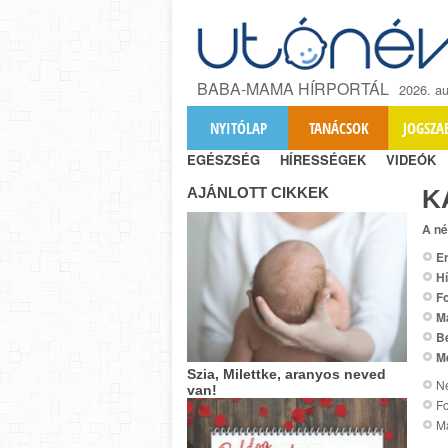
BABA-MAMA HÍRPORTÁL
2026. au
NYITÓLAP
TANÁCSOK
JOGSZA
EGÉSZSÉG
HÍRESSÉGEK
VIDEÓK
AJÁNLOTT CIKKEK
K
A né
Er
Hí
Fo
M
B
M
Szia, Milettke, aranyos neved
Ne
van!
Fo
Ma