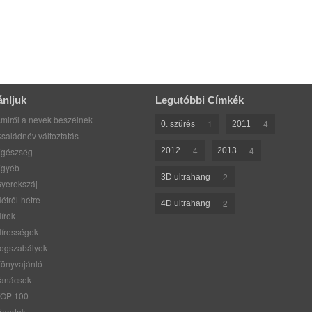
ánljuk
Legutóbbi Címkék
miről a nevek beszélnek
1
4
0. szűrés
2011
saládnév változtatás
4
4
gészség
2012
2013
gyéb
2
3D ultrahang
yerekszáj
étről-hétre
2
4D ultrahang
írek
írességek
ogszabályok
önyvajánló
anácsok
OP 100
rendek