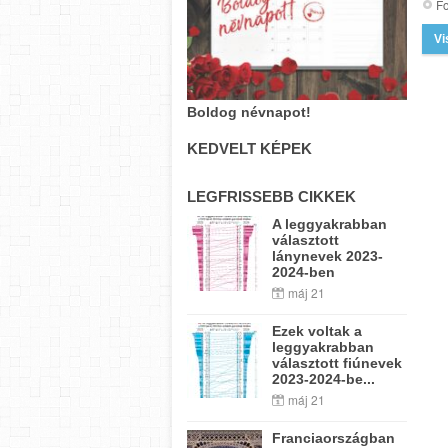
Fo
Vi
Boldog névnapot!
KEDVELT KÉPEK
LEGFRISSEBB CIKKEK
A leggyakrabban
választott
lánynevek 2023-
2024-ben
máj 21
Ezek voltak a
leggyakrabban
választott fiúnevek
2023-2024-be...
máj 21
Franciaországban