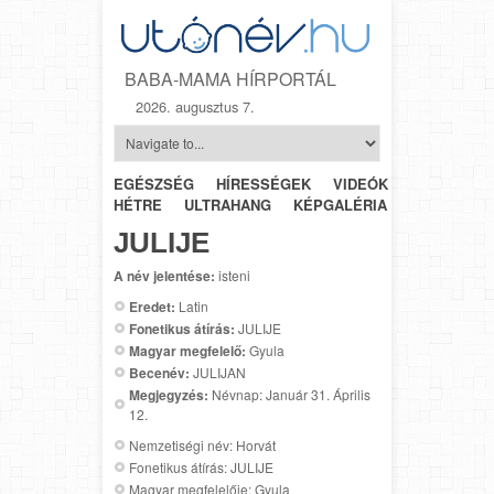
BABA-MAMA HÍRPORTÁL
2026. augusztus 7.
EGÉSZSÉG
HÍRESSÉGEK
VIDEÓK
HÉTRŐL-
HÉTRE
ULTRAHANG
KÉPGALÉRIA
SZÜLÉSZET
JULIJE
A név jelentése:
isteni
Eredet:
Latin
Fonetikus átírás:
JULIJE
Magyar megfelelő:
Gyula
Becenév:
JULIJAN
Megjegyzés:
Névnap: Január 31. Április
12.
Nemzetiségi név: Horvát
Fonetikus átírás: JULIJE
Magyar megfelelője: Gyula