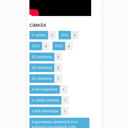
CÍMKÉK
1
4
0. szűrés
2011
4
4
2012
2013
2
3D ultrahang
2
4D ultrahang
1
5D ultrahang
1
a bőr öregedése
1
a család védelme
1
a föld népessége
A gyermekek védelméről és a
gyámügyi igazgatásról szóló