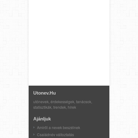
Utonev.hu
utónevek, érdekességek, tanácsok,
statisztikák, trendek, hírek
Ajánljuk
Amiről a nevek beszélnek
Családnév változtatás