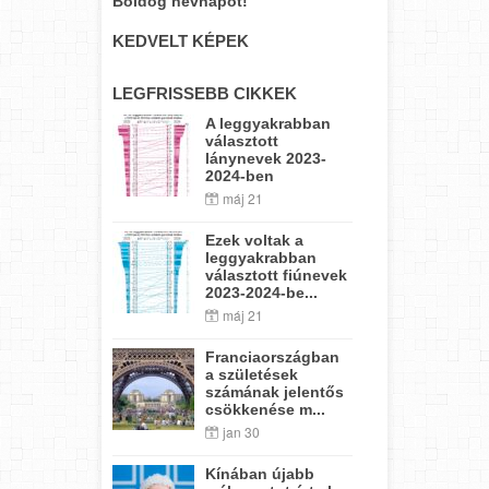
Boldog névnapot!
KEDVELT KÉPEK
LEGFRISSEBB CIKKEK
A leggyakrabban
választott
lánynevek 2023-
2024-ben
máj 21
Ezek voltak a
leggyakrabban
választott fiúnevek
2023-2024-be...
máj 21
Franciaországban
a születések
számának jelentős
csökkenése m...
jan 30
Kínában újabb