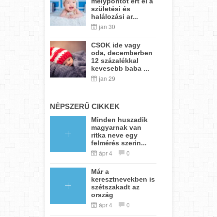
mélypontot ért el a
születési és
halálozási ar...
jan 30
CSOK ide vagy
oda, decemberben
12 százalékkal
kevesebb baba ...
jan 29
NÉPSZERŰ CIKKEK
Minden huszadik
magyarnak van
ritka neve egy
felmérés szerin...
ápr 4
0
Már a
keresztnevekben is
szétszakadt az
ország
ápr 4
0