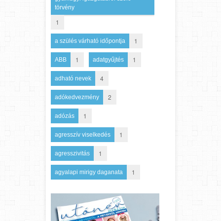
törvény
1
1
a szülés várható időpontja
1
1
ABB
adatgyűjtés
4
adható nevek
2
adókedvezmény
1
adózás
1
agresszív viselkedés
1
agresszivitás
1
agyalapi mirigy daganata