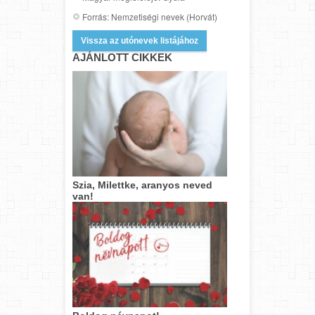
Forrás: Nemzetiségi nevek (Horvát)
Vissza az utónevek listájához
AJÁNLOTT CIKKEK
Szia, Milettke, aranyos neved
van!