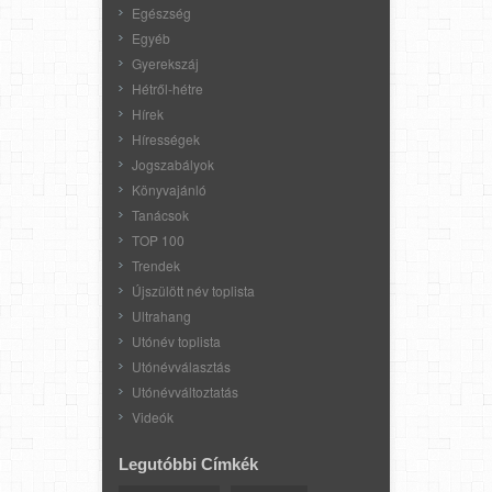
Egészség
Egyéb
Gyerekszáj
Hétről-hétre
Hírek
Hírességek
Jogszabályok
Könyvajánló
Tanácsok
TOP 100
Trendek
Újszülött név toplista
Ultrahang
Utónév toplista
Utónévválasztás
Utónévváltoztatás
Videók
Legutóbbi Címkék