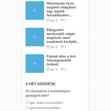
Háromszáz taxis
segített világítani
egy repülő
felszállásáho...
ápr 9
0
Eljegyzési
tanácsadó céget
alapított, mert
csalódott kérőjéb...
ápr 9
0
Fáztak idén a brit
feleségcipelők
(videó)
ápr 9
0
A HÉT KÉRDÉSE
Ön visszatérne a munkahelyére
gyes/gyed alatt?
igen, teljes munkaidőben
igen részmunkaidőben