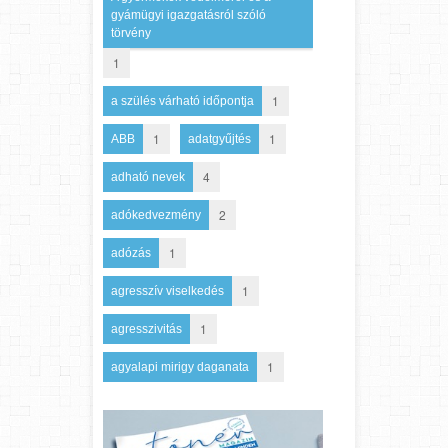
gyámügyi igazgatásról szóló
törvény
1
1
a szülés várható időpontja
1
1
ABB
adatgyűjtés
4
adható nevek
2
adókedvezmény
1
adózás
1
agresszív viselkedés
1
agresszivitás
1
agyalapi mirigy daganata