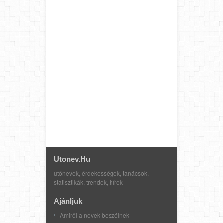
Utonev.hu
utónevek, érdekességek, tanácsok,
statisztikák, trendek, hírek
Ajánljuk
Amiről a nevek beszélnek