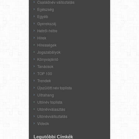
Családnév változtatás
Egészség
Egyéb
Gyerekszáj
Hétről-hétre
Hírek
Hírességek
Jogszabályok
Könyvajánló
Tanácsok
TOP 100
Trendek
Újszülött név toplista
Ultrahang
Utónév toplista
Utónévválasztás
Utónévváltoztatás
Videók
Legutóbbi Címkék