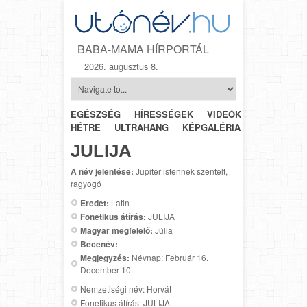
BABA-MAMA HÍRPORTÁL
2026. augusztus 8.
EGÉSZSÉG
HÍRESSÉGEK
VIDEÓK
HÉTRŐL-
HÉTRE
ULTRAHANG
KÉPGALÉRIA
SZÜLÉSZET
JULIJA
A név jelentése:
Jupiter istennek szentelt,
ragyogó
Eredet:
Latin
Fonetikus átírás:
JULIJA
Magyar megfelelő:
Júlia
Becenév:
–
Megjegyzés:
Névnap: Február 16.
December 10.
Nemzetiségi név: Horvát
Fonetikus átírás: JULIJA