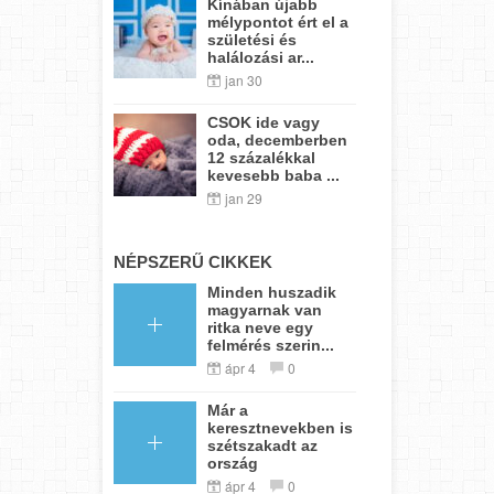
Kínában újabb
mélypontot ért el a
születési és
halálozási ar...
jan 30
CSOK ide vagy
oda, decemberben
12 százalékkal
kevesebb baba ...
jan 29
NÉPSZERŰ CIKKEK
Minden huszadik
magyarnak van
ritka neve egy
felmérés szerin...
ápr 4
0
Már a
keresztnevekben is
szétszakadt az
ország
ápr 4
0