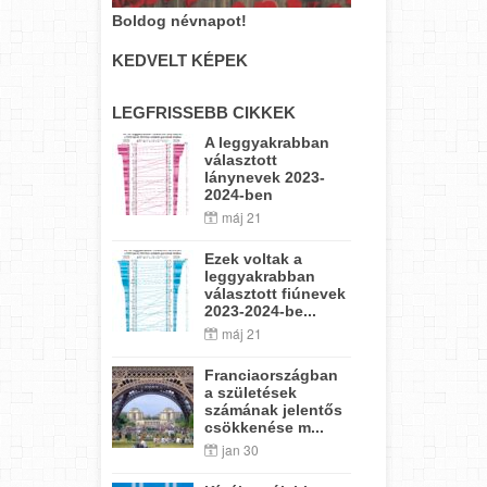
Boldog névnapot!
KEDVELT KÉPEK
LEGFRISSEBB CIKKEK
A leggyakrabban
választott
lánynevek 2023-
2024-ben
máj 21
Ezek voltak a
leggyakrabban
választott fiúnevek
2023-2024-be...
máj 21
Franciaországban
a születések
számának jelentős
csökkenése m...
jan 30