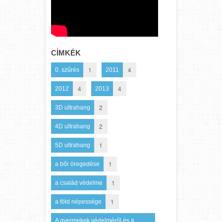
CÍMKÉK
1
4
0. szűrés
2011
4
4
2012
2013
2
3D ultrahang
2
4D ultrahang
1
5D ultrahang
1
a bőr öregedése
1
a család védelme
1
a föld népessége
A gyermekek védelméről és a