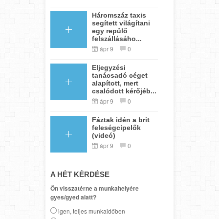
Háromszáz taxis
segített világítani
egy repülő
felszállásáho...
ápr 9
0
Eljegyzési
tanácsadó céget
alapított, mert
csalódott kérőjéb...
ápr 9
0
Fáztak idén a brit
feleségcipelők
(videó)
ápr 9
0
A HÉT KÉRDÉSE
Ön visszatérne a munkahelyére
gyes/gyed alatt?
igen, teljes munkaidőben