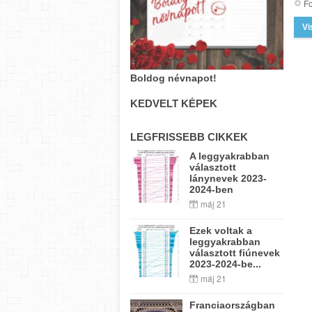
Fo
Vi
Boldog névnapot!
KEDVELT KÉPEK
LEGFRISSEBB CIKKEK
A leggyakrabban
választott
lánynevek 2023-
2024-ben
máj 21
Ezek voltak a
leggyakrabban
választott fiúnevek
2023-2024-be...
máj 21
Franciaországban