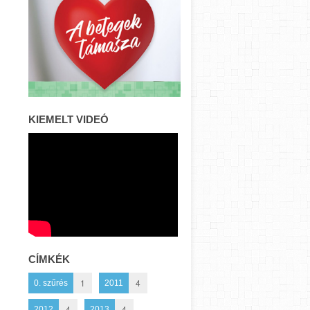
KIEMELT VIDEÓ
CÍMKÉK
1
4
0. szűrés
2011
4
4
2012
2013