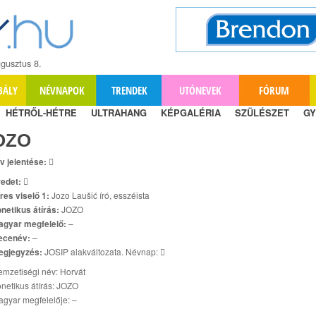
gusztus 8.
BÁLY
NÉVNAPOK
TRENDEK
UTÓNEVEK
FÓRUM
HÉTRŐL-HÉTRE
ULTRAHANG
KÉPGALÉRIA
SZÜLÉSZET
GY
OZO
v jelentése:

edet:

res viselő 1:
Jozo Laušić író, esszéista
netikus átírás:
JOZO
agyar megfelelő:
–
ecenév:
–
egjegyzés:
JOSIP alakváltozata. Névnap: 
mzetiségi név: Horvát
netikus átírás: JOZO
gyar megfelelője: –