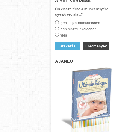
A HÉT KÉRDÉSE
Ön visszatérne a munkahelyére
gyes/gyed alatt?
igen, teljes munkaidőben
igen részmunkaidőben
nem
Eredmények
AJÁNLÓ