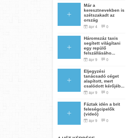
Már a
keresztnevekben is
szétszakadt az
ország
ápr 4
0
Háromszáz taxis
segített világítani
egy repülő
felszállásáho...
ápr 9
0
Eljegyzési
tanácsadó céget
alapított, mert
csalódott kérőjéb...
ápr 9
0
Fáztak idén a brit
feleségcipelők
(videó)
ápr 9
0