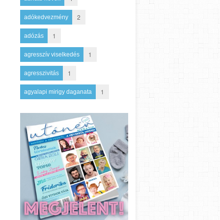
2
adókedvezmény
1
adózás
1
agresszív viselkedés
1
agresszivitás
1
agyalapi mirigy daganata