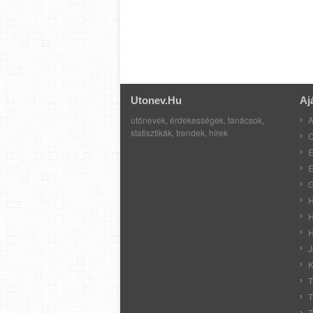
Utonev.hu
Aj
utónevek, érdekességek, tanácsok,
A
statisztikák, trendek, hírek
C
E
E
G
H
H
H
J
K
T
T
T