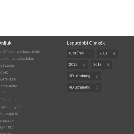
ánljuk
Legutóbbi Címkék
miről a nevek beszélnek
1
4
0. szűrés
2011
saládnév változtatás
4
4
gészség
2012
2013
gyéb
2
3D ultrahang
yerekszáj
étről-hétre
2
4D ultrahang
írek
írességek
ogszabályok
önyvajánló
anácsok
OP 100
rendek