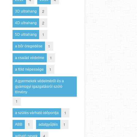
2
3D ultrahang
2
4D ultrahang
1
5D ultrahang
1
a bőr öregedése
1
a család védelme
1
a föld népessége
A gyermekek védelméről és a
gyámügyi igazgatásról szóló
törvény
1
1
a szülés várható időpontja
1
1
ABB
adatgyűjtés
4
adható nevek