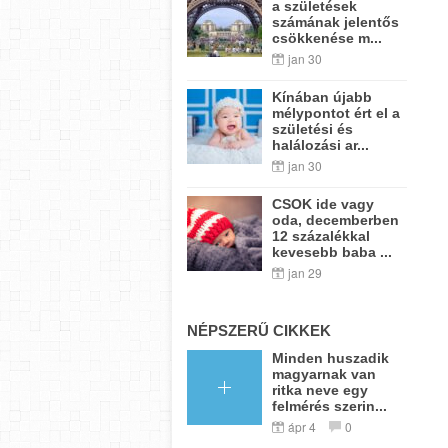
a születések
számának jelentős
csökkenése m...
jan 30
Kínában újabb
mélypontot ért el a
születési és
halálozási ar...
jan 30
CSOK ide vagy
oda, decemberben
12 százalékkal
kevesebb baba ...
jan 29
NÉPSZERŰ CIKKEK
Minden huszadik
magyarnak van
ritka neve egy
felmérés szerin...
ápr 4
0