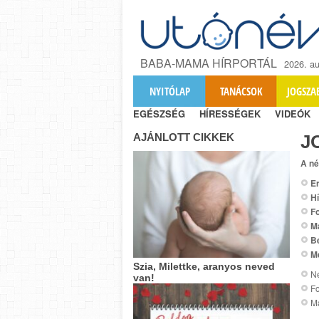
BABA-MAMA HÍRPORTÁL
2026. au
NYITÓLAP
TANÁCSOK
JOGSZA
EGÉSZSÉG
HÍRESSÉGEK
VIDEÓK
AJÁNLOTT CIKKEK
J
A né
Er
Hí
Fo
M
B
M
Szia, Milettke, aranyos neved
Ne
van!
Fo
Ma