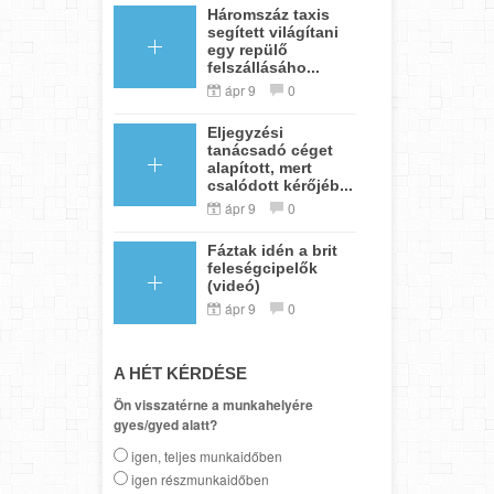
Háromszáz taxis
segített világítani
egy repülő
felszállásáho...
ápr 9
0
Eljegyzési
tanácsadó céget
alapított, mert
csalódott kérőjéb...
ápr 9
0
Fáztak idén a brit
feleségcipelők
(videó)
ápr 9
0
A HÉT KÉRDÉSE
Ön visszatérne a munkahelyére
gyes/gyed alatt?
igen, teljes munkaidőben
igen részmunkaidőben