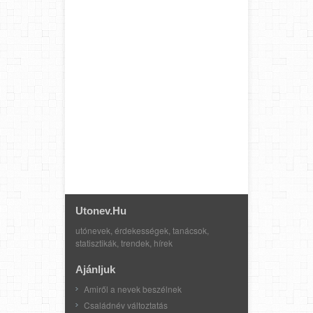
Utonev.hu
utónevek, érdekességek, tanácsok,
statisztikák, trendek, hírek
Ajánljuk
Amiről a nevek beszélnek
Családnév változtatás