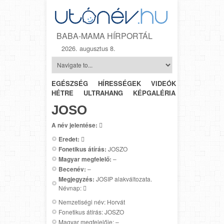
BABA-MAMA HÍRPORTÁL
2026. augusztus 8.
EGÉSZSÉG
HÍRESSÉGEK
VIDEÓK
HÉTRŐL-
HÉTRE
ULTRAHANG
KÉPGALÉRIA
SZÜLÉSZET
JOSO
A név jelentése:

Eredet:

Fonetikus átírás:
JOSZO
Magyar megfelelő:
–
Becenév:
–
Megjegyzés:
JOSIP alakváltozata.
Névnap: 
Nemzetiségi név: Horvát
Fonetikus átírás: JOSZO
Magyar megfelelője: –