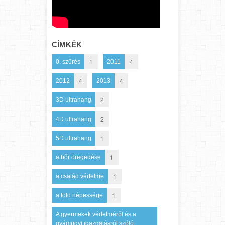
CÍMKÉK
1
4
0. szűrés
2011
4
4
2012
2013
2
3D ultrahang
2
4D ultrahang
1
5D ultrahang
1
a bőr öregedése
1
a család védelme
1
a föld népessége
A gyermekek védelméről és a
gyámügyi igazgatásról szóló