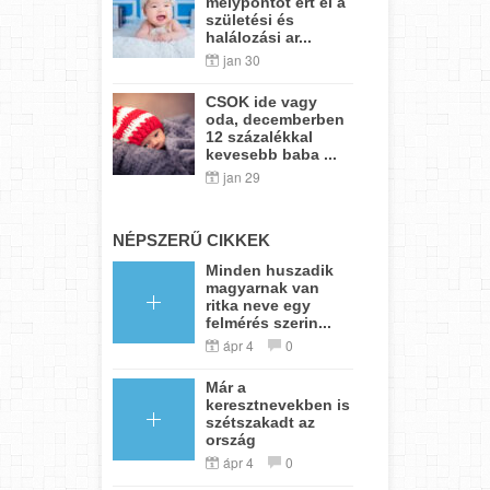
mélypontot ért el a
születési és
halálozási ar...
jan 30
CSOK ide vagy
oda, decemberben
12 százalékkal
kevesebb baba ...
jan 29
NÉPSZERŰ CIKKEK
Minden huszadik
magyarnak van
ritka neve egy
felmérés szerin...
ápr 4
0
Már a
keresztnevekben is
szétszakadt az
ország
ápr 4
0