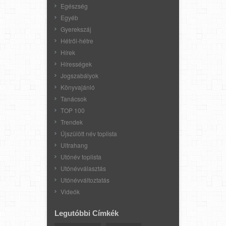
Egészség
Egyéb
Gyerekszáj
Hétről-hétre
Hírek
Hírességek
Jogszabályok
Könyvajánló
Tanácsok
TOP 100
Trendek
Újszülött név toplista
Ultrahang
Utónév toplista
Utónévválasztás
Utónévváltoztatás
Videók
Legutóbbi Címkék