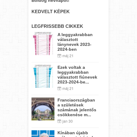
Boldog névnapot!
KEDVELT KÉPEK
LEGFRISSEBB CIKKEK
A leggyakrabban
választott
lánynevek 2023-
2024-ben
máj 21
Ezek voltak a
leggyakrabban
választott fiúnevek
2023-2024-be...
máj 21
Franciaországban
a születések
számának jelentős
csökkenése m...
jan 30
Kínában újabb