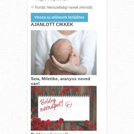
Forrás: Nemzetiségi nevek (Horvát)
Vissza az utónevek listájához
AJÁNLOTT CIKKEK
Szia, Milettke, aranyos neved
van!