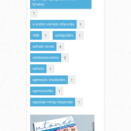
törvény
1
1
a szülés várható időpontja
1
1
ABB
adatgyűjtés
4
adható nevek
2
adókedvezmény
1
adózás
1
agresszív viselkedés
1
agresszivitás
1
agyalapi mirigy daganata