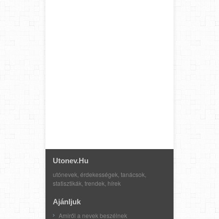
Utonev.hu
utónevek, érdekességek, tanácsok,
statisztikák, trendek, hírek
Ajánljuk
Amiről a nevek beszélnek