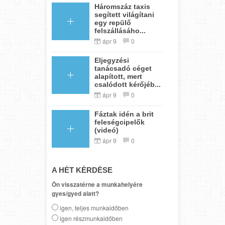
Háromszáz taxis
segített világítani
egy repülő
felszállásáho...
ápr 9
0
Eljegyzési
tanácsadó céget
alapított, mert
csalódott kérőjéb...
ápr 9
0
Fáztak idén a brit
feleségcipelők
(videó)
ápr 9
0
A HÉT KÉRDÉSE
Ön visszatérne a munkahelyére
gyes/gyed alatt?
igen, teljes munkaidőben
igen részmunkaidőben