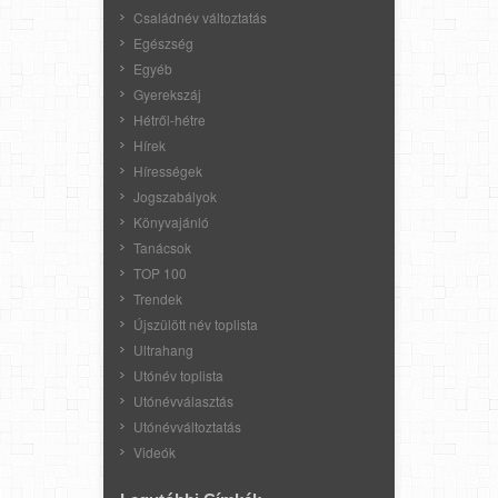
Családnév változtatás
Egészség
Egyéb
Gyerekszáj
Hétről-hétre
Hírek
Hírességek
Jogszabályok
Könyvajánló
Tanácsok
TOP 100
Trendek
Újszülött név toplista
Ultrahang
Utónév toplista
Utónévválasztás
Utónévváltoztatás
Videók