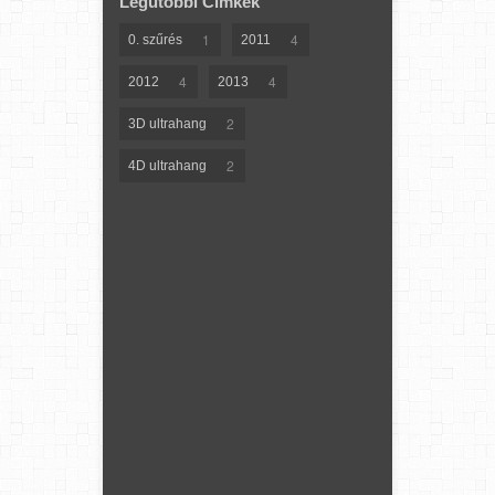
Legutóbbi Címkék
1
4
0. szűrés
2011
4
4
2012
2013
2
3D ultrahang
2
4D ultrahang