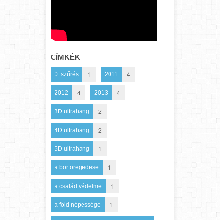
CÍMKÉK
1
4
0. szűrés
2011
4
4
2012
2013
2
3D ultrahang
2
4D ultrahang
1
5D ultrahang
1
a bőr öregedése
1
a család védelme
1
a föld népessége