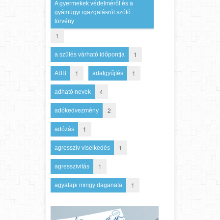
A gyermekek védelméről és a
gyámügyi igazgatásról szóló
törvény
1
1
a szülés várható időpontja
1
1
ABB
adatgyűjtés
4
adható nevek
2
adókedvezmény
1
adózás
1
agresszív viselkedés
1
agresszivitás
1
agyalapi mirigy daganata