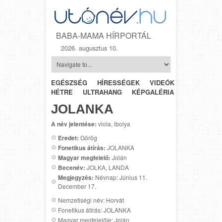
BABA-MAMA HÍRPORTÁL
2026. augusztus 10.
EGÉSZSÉG
HÍRESSÉGEK
VIDEÓK
HÉTRŐL-
HÉTRE
ULTRAHANG
KÉPGALÉRIA
SZÜLÉSZET
JOLANKA
A név jelentése:
viola, ibolya
Eredet:
Görög
Fonetikus átírás:
JOLANKA
Magyar megfelelő:
Jolán
Becenév:
JOLKA, LANDA
Megjegyzés:
Névnap: Június 11.
December 17.
Nemzetiségi név: Horvát
Fonetikus átírás: JOLANKA
Magyar megfelelője: Jolán