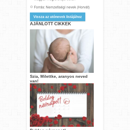
Forrás: Nemzetiségi nevek (Horvát)
Vissza az utónevek listájához
AJÁNLOTT CIKKEK
Szia, Milettke, aranyos neved
van!