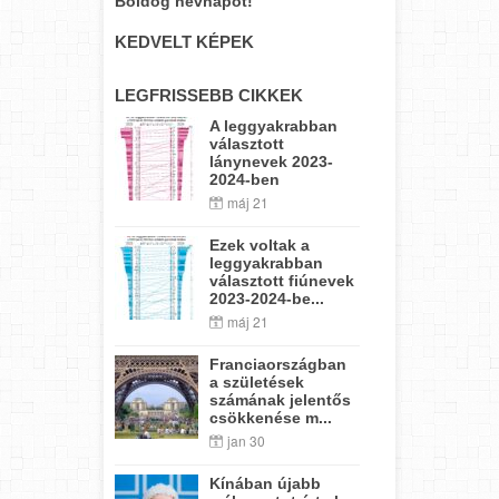
Boldog névnapot!
KEDVELT KÉPEK
LEGFRISSEBB CIKKEK
A leggyakrabban
választott
lánynevek 2023-
2024-ben
máj 21
Ezek voltak a
leggyakrabban
választott fiúnevek
2023-2024-be...
máj 21
Franciaországban
a születések
számának jelentős
csökkenése m...
jan 30
Kínában újabb