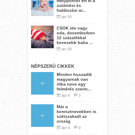
mélypontot ért el a
születési és
halálozási ar...
jan 30
CSOK ide vagy
oda, decemberben
12 százalékkal
kevesebb baba ...
jan 29
NÉPSZERŰ CIKKEK
Minden huszadik
magyarnak van
ritka neve egy
felmérés szerin...
ápr 4
0
Már a
keresztnevekben is
szétszakadt az
ország
ápr 4
0