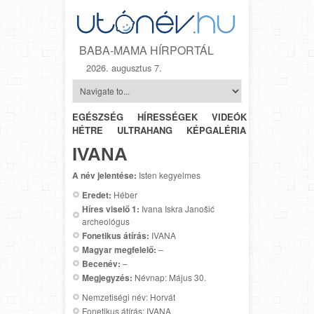
BABA-MAMA HÍRPORTÁL
2026. augusztus 7.
EGÉSZSÉG
HÍRESSÉGEK
VIDEÓK
HÉTRŐL-
HÉTRE
ULTRAHANG
KÉPGALÉRIA
SZÜLÉSZET
IVANA
A név jelentése:
Isten kegyelmes
Eredet:
Héber
Híres viselő 1:
Ivana Iskra Janošić
archeológus
Fonetikus átírás:
IVANA
Magyar megfelelő:
–
Becenév:
–
Megjegyzés:
Névnap: Május 30.
Nemzetiségi név: Horvát
Fonetikus átírás: IVANA