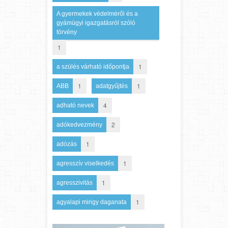
A gyermekek védelméről és a
gyámügyi igazgatásról szóló
törvény
1
1
a szülés várható időpontja
1
1
ABB
adatgyűjtés
4
adható nevek
2
adókedvezmény
1
adózás
1
agresszív viselkedés
1
agresszivitás
1
agyalapi mirigy daganata