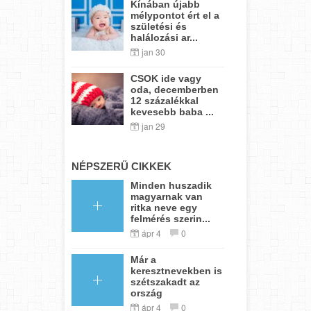
Kínában újabb
mélypontot ért el a
születési és
halálozási ar...
jan 30
CSOK ide vagy
oda, decemberben
12 százalékkal
kevesebb baba ...
jan 29
NÉPSZERŰ CIKKEK
Minden huszadik
magyarnak van
ritka neve egy
felmérés szerin...
ápr 4
0
Már a
keresztnevekben is
szétszakadt az
ország
ápr 4
0