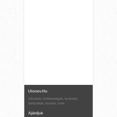
Utonev.hu
utónevek, érdekességek, tanácsok,
statisztikák, trendek, hírek
Ajánljuk