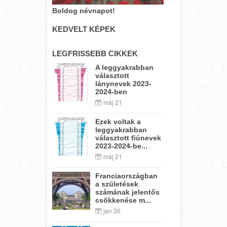
Boldog névnapot!
KEDVELT KÉPEK
LEGFRISSEBB CIKKEK
A leggyakrabban
választott
lánynevek 2023-
2024-ben
máj 21
Ezek voltak a
leggyakrabban
választott fiúnevek
2023-2024-be...
máj 21
Franciaországban
a születések
számának jelentős
csökkenése m...
jan 30