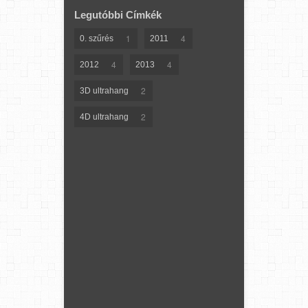
Legutóbbi Címkék
1
4
0. szűrés
2011
4
4
2012
2013
2
3D ultrahang
2
4D ultrahang