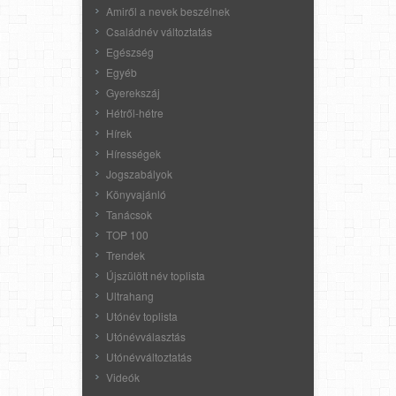
Amiről a nevek beszélnek
Családnév változtatás
Egészség
Egyéb
Gyerekszáj
Hétről-hétre
Hírek
Hírességek
Jogszabályok
Könyvajánló
Tanácsok
TOP 100
Trendek
Újszülött név toplista
Ultrahang
Utónév toplista
Utónévválasztás
Utónévváltoztatás
Videók