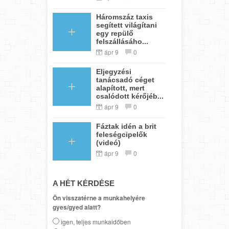
Háromszáz taxis
segített világítani
egy repülő
felszállásáho...
ápr 9
0
Eljegyzési
tanácsadó céget
alapított, mert
csalódott kérőjéb...
ápr 9
0
Fáztak idén a brit
feleségcipelők
(videó)
ápr 9
0
A HÉT KÉRDÉSE
Ön visszatérne a munkahelyére
gyes/gyed alatt?
igen, teljes munkaidőben