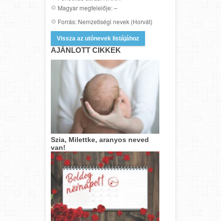
Magyar megfelelője: –
Forrás: Nemzetiségi nevek (Horvát)
Vissza az utónevek listájához
AJÁNLOTT CIKKEK
Szia, Milettke, aranyos neved
van!