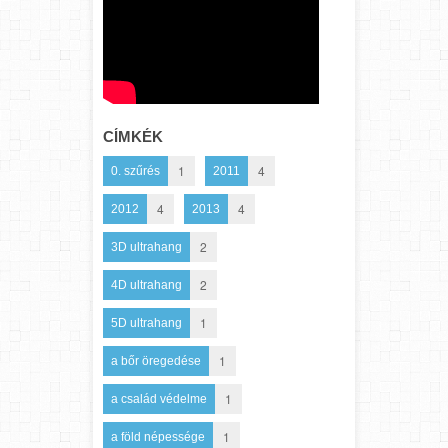
CÍMKÉK
1
4
0. szűrés
2011
4
4
2012
2013
2
3D ultrahang
2
4D ultrahang
1
5D ultrahang
1
a bőr öregedése
1
a család védelme
1
a föld népessége