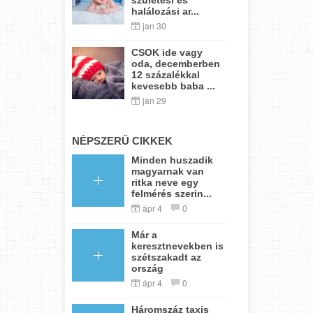
halálozási ar...
jan 30
CSOK ide vagy
oda, decemberben
12 százalékkal
kevesebb baba ...
jan 29
NÉPSZERŰ CIKKEK
Minden huszadik
magyarnak van
ritka neve egy
felmérés szerin...
ápr 4
0
Már a
keresztnevekben is
szétszakadt az
ország
ápr 4
0
Háromszáz taxis