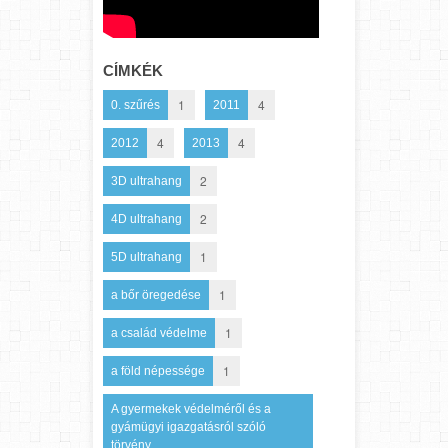
CÍMKÉK
1
4
0. szűrés
2011
4
4
2012
2013
2
3D ultrahang
2
4D ultrahang
1
5D ultrahang
1
a bőr öregedése
1
a család védelme
1
a föld népessége
A gyermekek védelméről és a
gyámügyi igazgatásról szóló
törvény