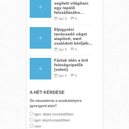
segített világítani
egy repülő
felszállásáho...
ápr 9
0
Eljegyzési
tanácsadó céget
alapított, mert
csalódott kérőjéb...
ápr 9
0
Fáztak idén a brit
feleségcipelők
(videó)
ápr 9
0
A HÉT KÉRDÉSE
Ön visszatérne a munkahelyére
gyes/gyed alatt?
igen, teljes munkaidőben
igen részmunkaidőben
nem