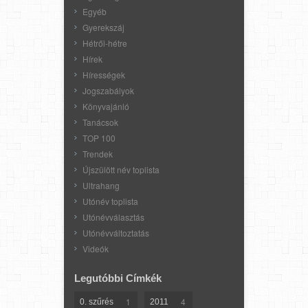
Egyéb
Gyerekszáj
Hétről-hétre
Hírek
Hírességek
Jogszabályok
Könyvajánló
Tanácsok
TOP 100
Trendek
Újszülött név toplista
Ultrahang
Utónév toplista
Utónévválasztás
Utónévváltoztatás
Videók
Legutóbbi Címkék
1
4
0. szűrés
2011