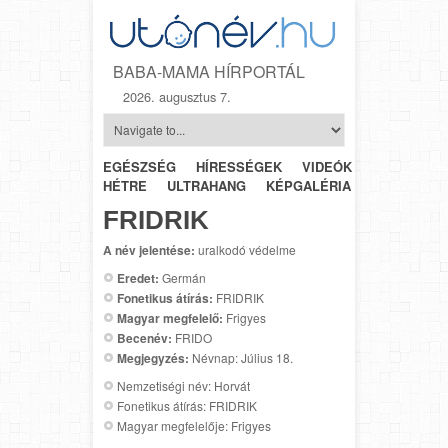
BABA-MAMA HÍRPORTÁL
2026. augusztus 7.
EGÉSZSÉG
HÍRESSÉGEK
VIDEÓK
HÉTRŐL-
HÉTRE
ULTRAHANG
KÉPGALÉRIA
SZÜLÉSZET
FRIDRIK
A név jelentése:
uralkodó védelme
Eredet:
Germán
Fonetikus átírás:
FRIDRIK
Magyar megfelelő:
Frigyes
Becenév:
FRIDO
Megjegyzés:
Névnap: Július 18.
Nemzetiségi név: Horvát
Fonetikus átírás: FRIDRIK
Magyar megfelelője: Frigyes