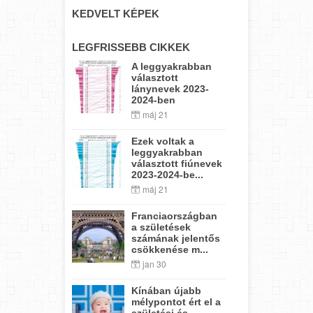
KEDVELT KÉPEK
LEGFRISSEBB CIKKEK
A leggyakrabban
választott
lánynevek 2023-
2024-ben
máj 21
Ezek voltak a
leggyakrabban
választott fiúnevek
2023-2024-be...
máj 21
Franciaországban
a születések
számának jelentős
csökkenése m...
jan 30
Kínában újabb
mélypontot ért el a
születési és