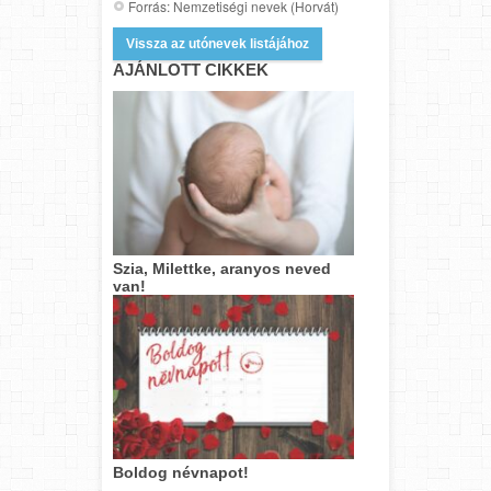
Forrás: Nemzetiségi nevek (Horvát)
Vissza az utónevek listájához
AJÁNLOTT CIKKEK
Szia, Milettke, aranyos neved
van!
Boldog névnapot!