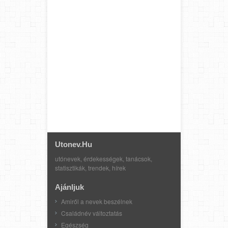
Utonev.hu
utónevek, érdekességek, tanácsok,
statisztikák, trendek, hírek
Ajánljuk
Amiről a nevek beszélnek
Családnév változtatás
Egészség