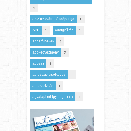
1
1
a szülés várható időpontja
1
1
ABB
adatgyűjtés
4
adható nevek
2
adókedvezmény
1
adózás
1
agresszív viselkedés
1
agresszivitás
1
agyalapi mirigy daganata