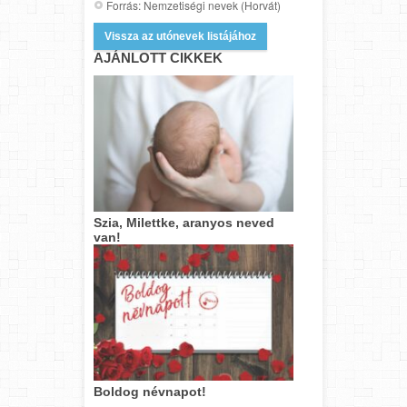
Forrás: Nemzetiségi nevek (Horvát)
Vissza az utónevek listájához
AJÁNLOTT CIKKEK
Szia, Milettke, aranyos neved
van!
Boldog névnapot!