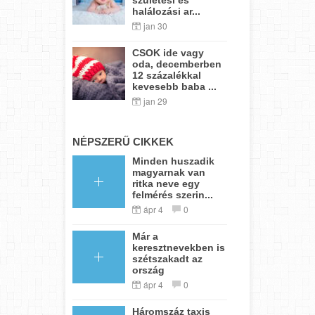
halálozási ar...
jan 30
CSOK ide vagy
oda, decemberben
12 százalékkal
kevesebb baba ...
jan 29
NÉPSZERŰ CIKKEK
Minden huszadik
magyarnak van
ritka neve egy
felmérés szerin...
ápr 4
0
Már a
keresztnevekben is
szétszakadt az
ország
ápr 4
0
Háromszáz taxis