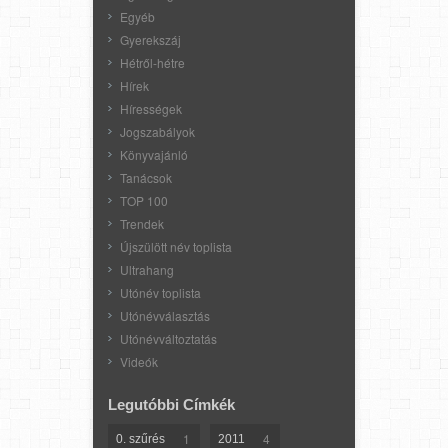
Egyéb
Gyerekszáj
Hétről-hétre
Hírek
Hírességek
Jogszabályok
Könyvajánló
Tanácsok
TOP 100
Trendek
Újszülött név toplista
Ultrahang
Utónév toplista
Utónévválasztás
Utónévváltoztatás
Videók
Legutóbbi Címkék
1
4
0. szűrés
2011