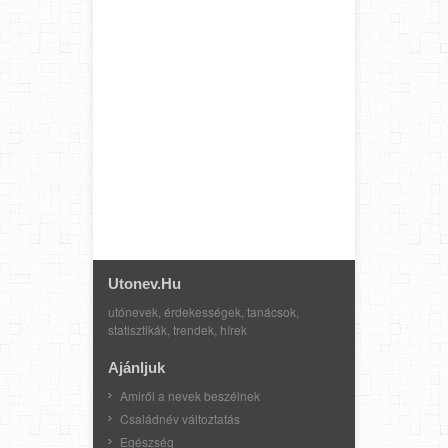
Utonev.hu
utónevek, érdekességek, tanácsok,
statisztikák, trendek, hírek
Ajánljuk
Amiről a nevek beszélnek
Családnév változtatás
Egészség