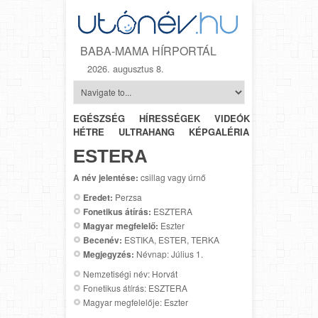
BABA-MAMA HÍRPORTÁL
2026. augusztus 8.
EGÉSZSÉG
HÍRESSÉGEK
VIDEÓK
HÉTRŐL-
HÉTRE
ULTRAHANG
KÉPGALÉRIA
SZÜLÉSZET
ESTERA
A név jelentése:
csillag vagy úrnő
Eredet:
Perzsa
Fonetikus átírás:
ESZTERA
Magyar megfelelő:
Eszter
Becenév:
ESTIKA, ESTER, TERKA
Megjegyzés:
Névnap: Július 1.
Nemzetiségi név: Horvát
Fonetikus átírás: ESZTERA
Magyar megfelelője: Eszter