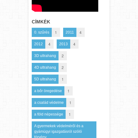
CÍMKÉK
1
4
0. szűrés
2011
4
4
2012
2013
2
3D ultrahang
2
4D ultrahang
1
5D ultrahang
1
a bőr öregedése
1
a család védelme
1
a föld népessége
A gyermekek védelméről és a
gyámügyi igazgatásról szóló
törvény