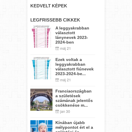
KEDVELT KÉPEK
LEGFRISSEBB CIKKEK
A leggyakrabban
választott
lánynevek 2023-
2024-ben
máj 21
Ezek voltak a
leggyakrabban
választott fiúnevek
2023-2024-be...
máj 21
Franciaországban
a születések
számának jelentős
csökkenése m...
jan 30
Kínában újabb
mélypontot ért el a
születési és