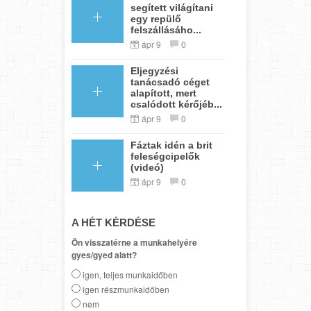
segített világítani
egy repülő
felszállásáho...
ápr 9
0
Eljegyzési
tanácsadó céget
alapított, mert
csalódott kérőjéb...
ápr 9
0
Fáztak idén a brit
feleségcipelők
(videó)
ápr 9
0
A HÉT KÉRDÉSE
Ön visszatérne a munkahelyére
gyes/gyed alatt?
igen, teljes munkaidőben
igen részmunkaidőben
nem