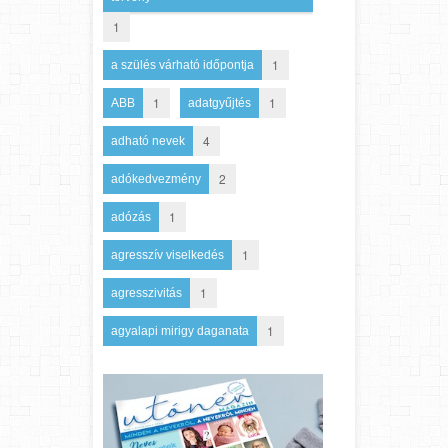
1
1
a szülés várható időpontja
1
1
ABB
adatgyűjtés
4
adható nevek
2
adókedvezmény
1
adózás
1
agresszív viselkedés
1
agresszivitás
1
agyalapi mirigy daganata