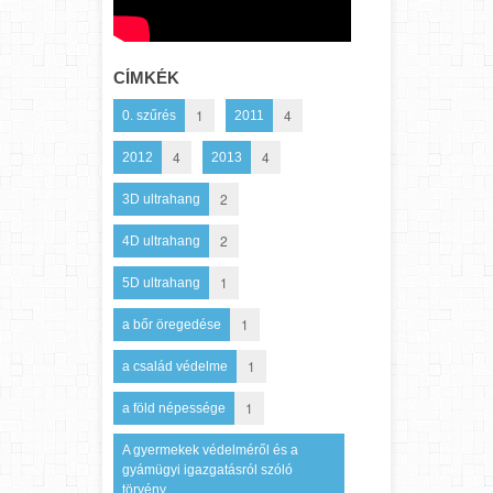
CÍMKÉK
1
4
0. szűrés
2011
4
4
2012
2013
2
3D ultrahang
2
4D ultrahang
1
5D ultrahang
1
a bőr öregedése
1
a család védelme
1
a föld népessége
A gyermekek védelméről és a
gyámügyi igazgatásról szóló
törvény