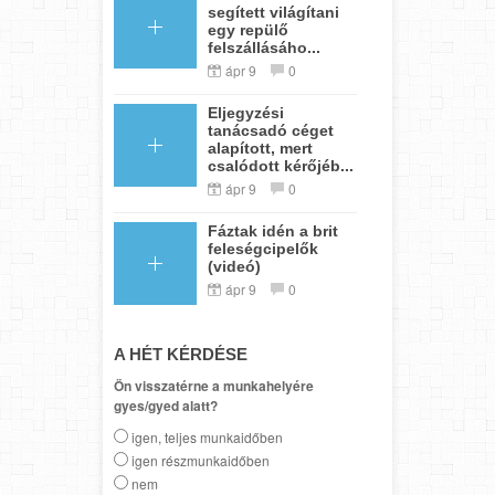
segített világítani
egy repülő
felszállásáho...
ápr 9
0
Eljegyzési
tanácsadó céget
alapított, mert
csalódott kérőjéb...
ápr 9
0
Fáztak idén a brit
feleségcipelők
(videó)
ápr 9
0
A HÉT KÉRDÉSE
Ön visszatérne a munkahelyére
gyes/gyed alatt?
igen, teljes munkaidőben
igen részmunkaidőben
nem