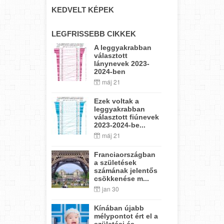
KEDVELT KÉPEK
LEGFRISSEBB CIKKEK
A leggyakrabban
választott
lánynevek 2023-
2024-ben
máj 21
Ezek voltak a
leggyakrabban
választott fiúnevek
2023-2024-be...
máj 21
Franciaországban
a születések
számának jelentős
csökkenése m...
jan 30
Kínában újabb
mélypontot ért el a
születési és