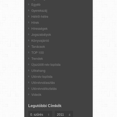
Egyéb
Gyerekszáj
Hétről-hétre
Hírek
Hírességek
Jogszabályok
Könyvajánló
Tanácsok
TOP 100
Trendek
Újszülött név toplista
Ultrahang
Utónév toplista
Utónévválasztás
Utónévváltoztatás
Videók
Legutóbbi Címkék
1
4
0. szűrés
2011