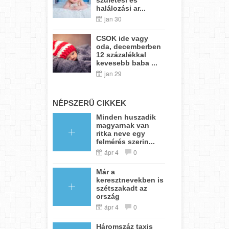
halálozási ar...
jan 30
CSOK ide vagy
oda, decemberben
12 százalékkal
kevesebb baba ...
jan 29
NÉPSZERŰ CIKKEK
Minden huszadik
magyarnak van
ritka neve egy
felmérés szerin...
ápr 4
0
Már a
keresztnevekben is
szétszakadt az
ország
ápr 4
0
Háromszáz taxis