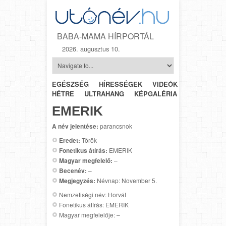
BABA-MAMA HÍRPORTÁL
2026. augusztus 10.
EGÉSZSÉG
HÍRESSÉGEK
VIDEÓK
HÉTRŐL-
HÉTRE
ULTRAHANG
KÉPGALÉRIA
SZÜLÉSZET
EMERIK
A név jelentése:
parancsnok
Eredet:
Török
Fonetikus átírás:
EMERIK
Magyar megfelelő:
–
Becenév:
–
Megjegyzés:
Névnap: November 5.
Nemzetiségi név: Horvát
Fonetikus átírás: EMERIK
Magyar megfelelője: –