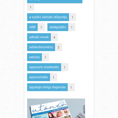
1
1
a szülés várható időpontja
1
1
ABB
adatgyűjtés
4
adható nevek
2
adókedvezmény
1
adózás
1
agresszív viselkedés
1
agresszivitás
1
agyalapi mirigy daganata