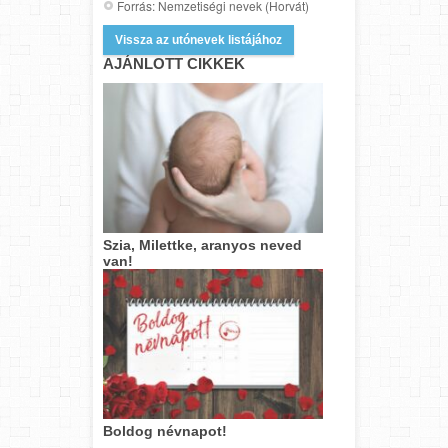
Forrás: Nemzetiségi nevek (Horvát)
Vissza az utónevek listájához
AJÁNLOTT CIKKEK
Szia, Milettke, aranyos neved
van!
Boldog névnapot!