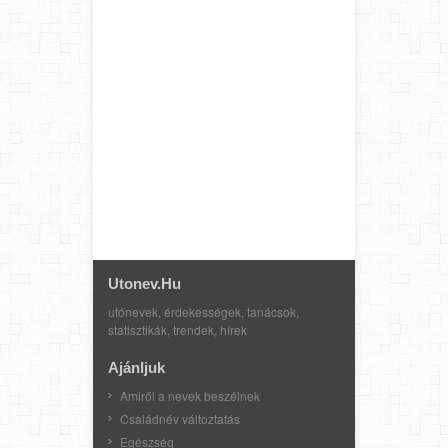
Utonev.hu
utónevek, érdekességek, tanácsok,
statisztikák, trendek, hírek
Ajánljuk
Amiről a nevek beszélnek
Családnév változtatás
Egészség