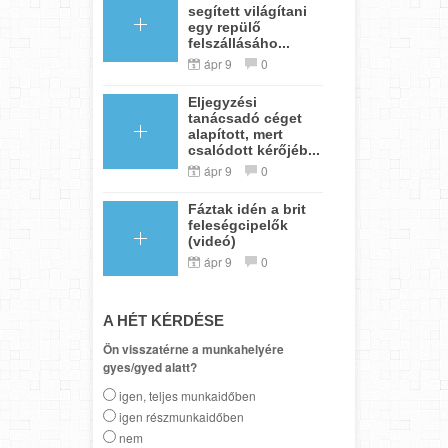
segített világítani
egy repülő
felszállásáho...
ápr 9
0
Eljegyzési
tanácsadó céget
alapított, mert
csalódott kérőjéb...
ápr 9
0
Fáztak idén a brit
feleségcipelők
(videó)
ápr 9
0
A HÉT KÉRDÉSE
Ön visszatérne a munkahelyére
gyes/gyed alatt?
igen, teljes munkaidőben
igen részmunkaidőben
nem