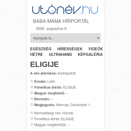
BABA-MAMA HÍRPORTÁL
2026. augusztus 9.
EGÉSZSÉG
HÍRESSÉGEK
VIDEÓK
HÉTRŐL-
HÉTRE
ULTRAHANG
KÉPGALÉRIA
SZÜLÉSZET
ELIGIJE
A név jelentése:
kiválasztott
Eredet:
Latin
Fonetikus átírás:
ELIGIJE
Magyar megfelelő:
–
Becenév:
–
Megjegyzés:
Névnap: December 1.
Nemzetiségi név: Horvát
Fonetikus átírás: ELIGIJE
Magyar megfelelője: –