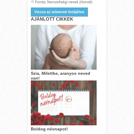
Forrás: Nemzetiségi nevek (Horvát)
Vissza az utónevek listájához
AJÁNLOTT CIKKEK
Szia, Milettke, aranyos neved
van!
Boldog névnapot!