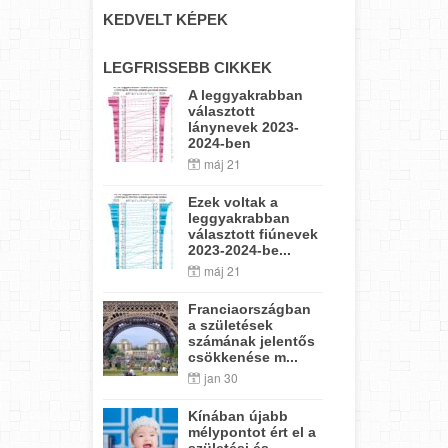
KEDVELT KÉPEK
LEGFRISSEBB CIKKEK
A leggyakrabban
választott
lánynevek 2023-
2024-ben
máj 21
Ezek voltak a
leggyakrabban
választott fiúnevek
2023-2024-be...
máj 21
Franciaországban
a születések
számának jelentős
csökkenése m...
jan 30
Kínában újabb
mélypontot ért el a
születési és