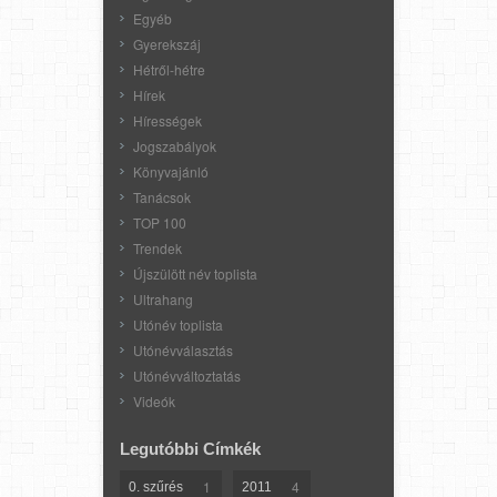
Egyéb
Gyerekszáj
Hétről-hétre
Hírek
Hírességek
Jogszabályok
Könyvajánló
Tanácsok
TOP 100
Trendek
Újszülött név toplista
Ultrahang
Utónév toplista
Utónévválasztás
Utónévváltoztatás
Videók
Legutóbbi Címkék
1
4
0. szűrés
2011