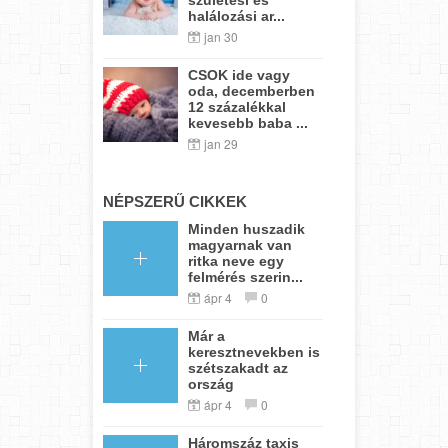
halálozási ar...
jan 30
CSOK ide vagy
oda, decemberben
12 százalékkal
kevesebb baba ...
jan 29
NÉPSZERŰ CIKKEK
Minden huszadik
magyarnak van
ritka neve egy
felmérés szerin...
ápr 4
0
Már a
keresztnevekben is
szétszakadt az
ország
ápr 4
0
Háromszáz taxis