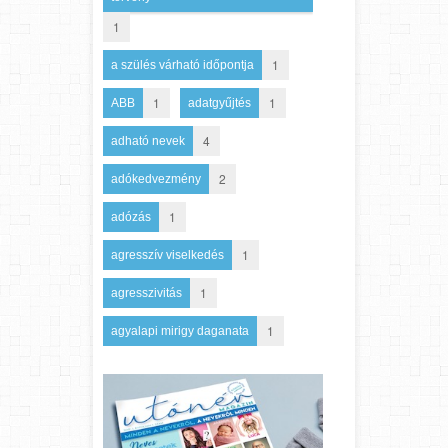
1
1
a szülés várható időpontja
1
1
ABB
adatgyűjtés
4
adható nevek
2
adókedvezmény
1
adózás
1
agresszív viselkedés
1
agresszivitás
1
agyalapi mirigy daganata