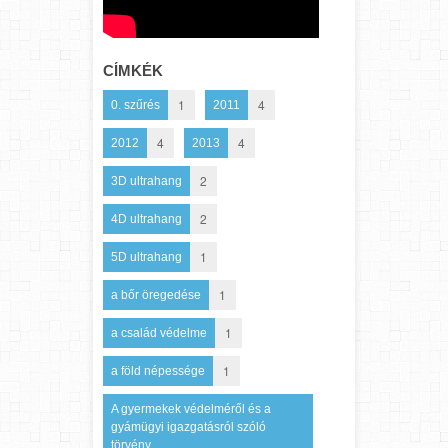
CÍMKÉK
1
4
0. szűrés
2011
4
4
2012
2013
2
3D ultrahang
2
4D ultrahang
1
5D ultrahang
1
a bőr öregedése
1
a család védelme
1
a föld népessége
A gyermekek védelméről és a
gyámügyi igazgatásról szóló
törvény