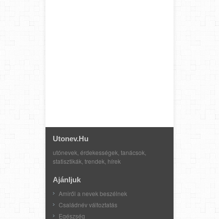
Utonev.hu
utónevek, érdekességek, tanácsok,
statisztikák, trendek, hírek
Ajánljuk
Amiről a nevek beszélnek
Családnév változtatás
Egészség