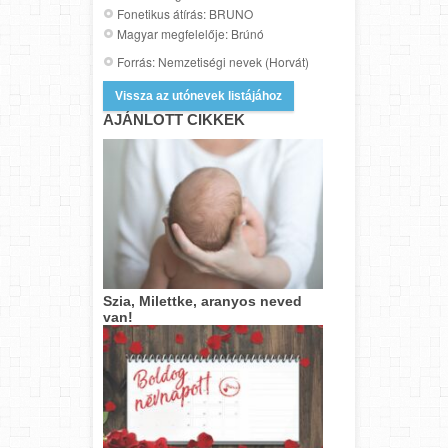
Fonetikus átírás: BRUNO
Magyar megfelelője: Brúnó
Forrás: Nemzetiségi nevek (Horvát)
Vissza az utónevek listájához
AJÁNLOTT CIKKEK
Szia, Milettke, aranyos neved
van!