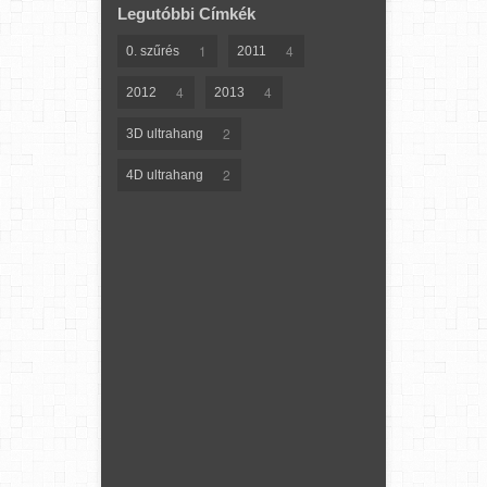
Legutóbbi Címkék
1
4
0. szűrés
2011
4
4
2012
2013
2
3D ultrahang
2
4D ultrahang