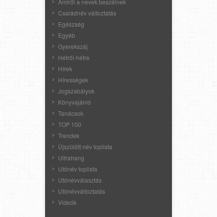
Amiről a nevek beszélnek
Családnév változtatás
Egészség
Egyéb
Gyerekszáj
Hétről-hétre
Hírek
Hírességek
Jogszabályok
Könyvajánló
Tanácsok
TOP 100
Trendek
Újszülött név toplista
Ultrahang
Utónév toplista
Utónévválasztás
Utónévváltoztatás
Videók