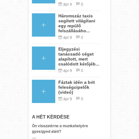
ápr 4
0
Háromszáz taxis
segített világítani
egy repülő
felszállásáho...
ápr 9
0
Eljegyzési
tanácsadó céget
alapított, mert
csalódott kérőjéb...
ápr 9
0
Fáztak idén a brit
feleségcipelők
(videó)
ápr 9
0
A HÉT KÉRDÉSE
Ön visszatérne a munkahelyére
gyes/gyed alatt?