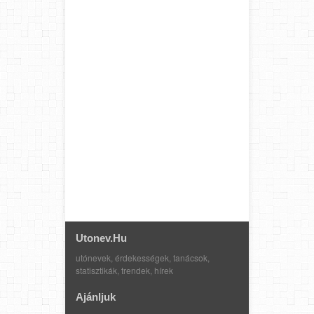
Utonev.hu
utónevek, érdekességek, tanácsok,
statisztikák, trendek, hírek
Ajánljuk