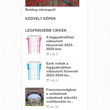
Boldog névnapot!
KEDVELT KÉPEK
LEGFRISSEBB CIKKEK
A leggyakrabban
választott
lánynevek 2023-
2024-ben
máj 21
Ezek voltak a
leggyakrabban
választott fiúnevek
2023-2024-be...
máj 21
Franciaországban
a születések
számának jelentős
csökkenése m...
jan 30