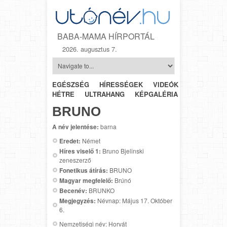
BABA-MAMA HÍRPORTÁL
2026. augusztus 7.
EGÉSZSÉG
HÍRESSÉGEK
VIDEÓK
HÉTRŐL-
HÉTRE
ULTRAHANG
KÉPGALÉRIA
SZÜLÉSZET
BRUNO
A név jelentése:
barna
Eredet:
Német
Híres viselő 1:
Bruno Bjelinski
zeneszerző
Fonetikus átírás:
BRUNO
Magyar megfelelő:
Brúnó
Becenév:
BRUNKO
Megjegyzés:
Névnap: Május 17. Október
6.
Nemzetiségi név: Horvát