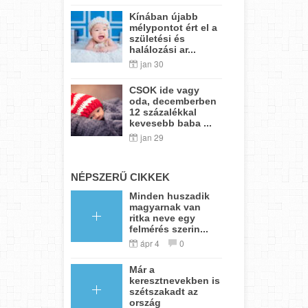
Kínában újabb
mélypontot ért el a
születési és
halálozási ar...
jan 30
CSOK ide vagy
oda, decemberben
12 százalékkal
kevesebb baba ...
jan 29
NÉPSZERŰ CIKKEK
Minden huszadik
magyarnak van
ritka neve egy
felmérés szerin...
ápr 4
0
Már a
keresztnevekben is
szétszakadt az
ország