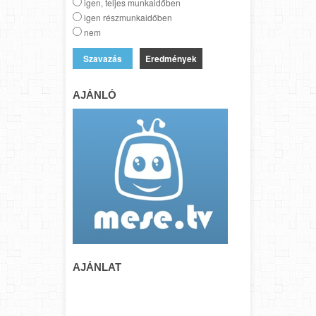
igen, teljes munkaidőben
igen részmunkaidőben
nem
Eredmények
AJÁNLÓ
AJÁNLAT