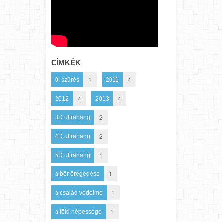
CÍMKÉK
1
4
0. szűrés
2011
4
4
2012
2013
2
3D ultrahang
2
4D ultrahang
1
5D ultrahang
1
a bőr öregedése
1
a család védelme
1
a föld népessége