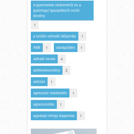
A gyermekek védelméről és a
gyámügyi igazgatásról szóló
törvény
1
1
a szülés várható időpontja
1
1
ABB
adatgyűjtés
4
adható nevek
2
adókedvezmény
1
adózás
1
agresszív viselkedés
1
agresszivitás
1
agyalapi mirigy daganata