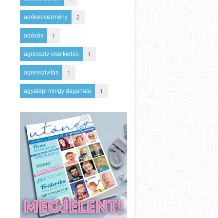
2
adókedvezmény
1
adózás
1
agresszív viselkedés
1
agresszivitás
1
agyalapi mirigy daganata