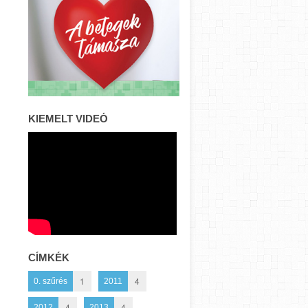
KIEMELT VIDEÓ
CÍMKÉK
1
4
0. szűrés
2011
4
4
2012
2013