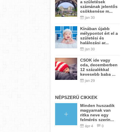
a születések
számának jelentős
csökkenése m...
jan 30
Kínában újabb
mélypontot ért el a
születési és
halálozási ar...
jan 30
CSOK ide vagy
oda, decemberben
12 százalékkal
kevesebb baba ...
jan 29
NÉPSZERŰ CIKKEK
Minden huszadik
magyarnak van
ritka neve egy
felmérés szerin...
ápr 4
0