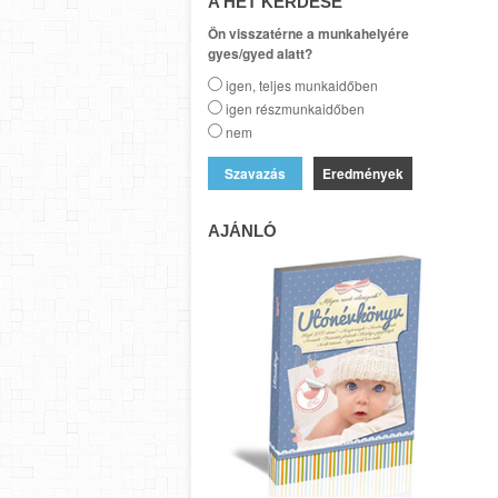
A HÉT KÉRDÉSE
Ön visszatérne a munkahelyére
gyes/gyed alatt?
igen, teljes munkaidőben
igen részmunkaidőben
nem
Eredmények
AJÁNLÓ