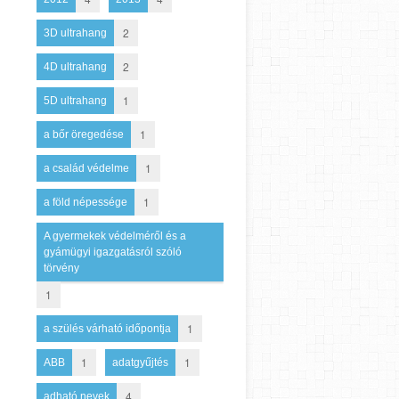
2
3D ultrahang
2
4D ultrahang
1
5D ultrahang
1
a bőr öregedése
1
a család védelme
1
a föld népessége
A gyermekek védelméről és a
gyámügyi igazgatásról szóló
törvény
1
1
a szülés várható időpontja
1
1
ABB
adatgyűjtés
4
adható nevek