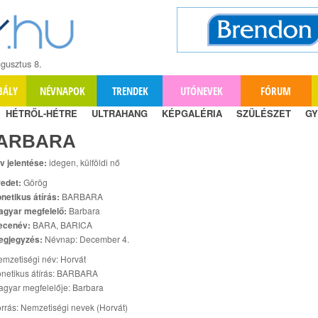
gusztus 8.
BÁLY
NÉVNAPOK
TRENDEK
UTÓNEVEK
FÓRUM
HÉTRŐL-HÉTRE
ULTRAHANG
KÉPGALÉRIA
SZÜLÉSZET
GY
ARBARA
v jelentése:
idegen, külföldi nő
edet:
Görög
netikus átírás:
BARBARA
agyar megfelelő:
Barbara
ecenév:
BARA, BARICA
egjegyzés:
Névnap: December 4.
mzetiségi név: Horvát
netikus átírás: BARBARA
gyar megfelelője: Barbara
rrás: Nemzetiségi nevek (Horvát)