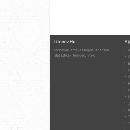
Utonev.hu
Aj
utónevek, érdekességek, tanácsok,
A
statisztikák, trendek, hírek
C
E
E
G
H
H
H
J
K
T
T
T