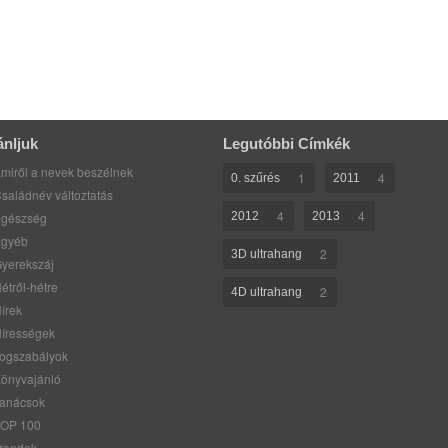
ánljuk
Legutóbbi Címkék
miről a nevek beszélnek
1
4
0. szűrés
2011
saládnév változtatás
4
4
gészség
2012
2013
gyéb
2
3D ultrahang
yerekszáj
étről-hétre
2
4D ultrahang
írek
írességek
ogszabályok
önyvajánló
anácsok
OP 100
rendek