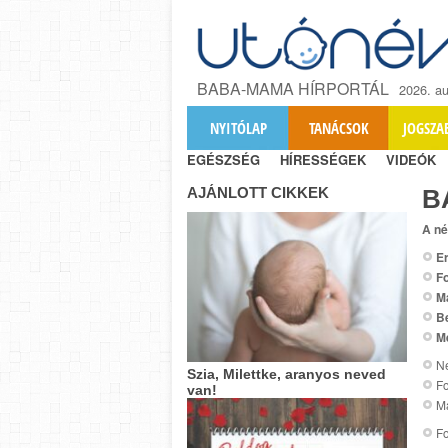
BABA-MAMA HÍRPORTÁL
2026. au
NYITÓLAP
TANÁCSOK
JOGSZA
EGÉSZSÉG
HÍRESSÉGEK
VIDEÓK
AJÁNLOTT CIKKEK
B
A né
Er
Fo
M
B
M
Ne
Szia, Milettke, aranyos neved
Fo
van!
Ma
Fo