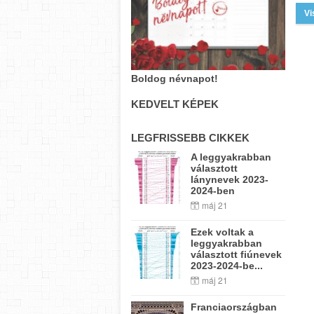
Vi
Boldog névnapot!
KEDVELT KÉPEK
LEGFRISSEBB CIKKEK
A leggyakrabban
választott
lánynevek 2023-
2024-ben
máj 21
Ezek voltak a
leggyakrabban
választott fiúnevek
2023-2024-be...
máj 21
Franciaországban