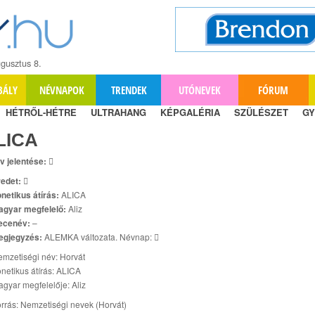
gusztus 8.
BÁLY
NÉVNAPOK
TRENDEK
UTÓNEVEK
FÓRUM
HÉTRŐL-HÉTRE
ULTRAHANG
KÉPGALÉRIA
SZÜLÉSZET
GY
LICA
v jelentése:

edet:

netikus átírás:
ALICA
agyar megfelelő:
Aliz
ecenév:
–
egjegyzés:
ALEMKA változata. Névnap: 
mzetiségi név: Horvát
netikus átírás: ALICA
gyar megfelelője: Aliz
rrás: Nemzetiségi nevek (Horvát)