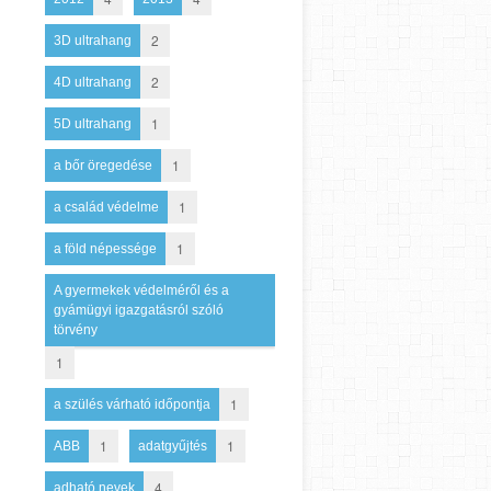
2
3D ultrahang
2
4D ultrahang
1
5D ultrahang
1
a bőr öregedése
1
a család védelme
1
a föld népessége
A gyermekek védelméről és a
gyámügyi igazgatásról szóló
törvény
1
1
a szülés várható időpontja
1
1
ABB
adatgyűjtés
4
adható nevek