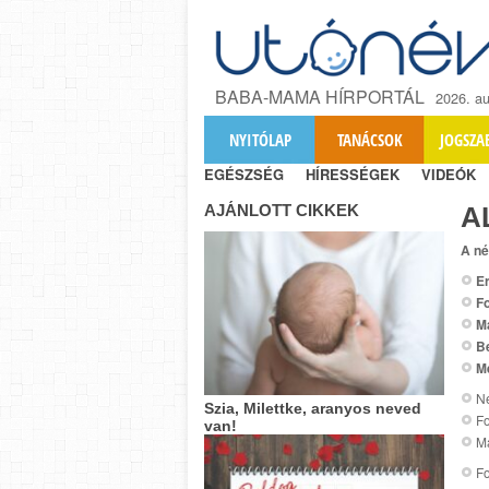
BABA-MAMA HÍRPORTÁL
2026. au
NYITÓLAP
TANÁCSOK
JOGSZA
EGÉSZSÉG
HÍRESSÉGEK
VIDEÓK
AJÁNLOTT CIKKEK
A
A né
Er
Fo
M
B
M
Ne
Szia, Milettke, aranyos neved
Fo
van!
Ma
Fo