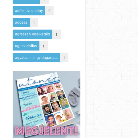
2
adókedvezmény
1
adózás
1
agresszív viselkedés
1
agresszivitás
1
agyalapi mirigy daganata