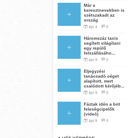
Már a
keresztnevekben is
szétszakadt az
ország
ápr 4
0
Háromszáz taxis
segített világítani
egy repülő
felszállásáho...
ápr 9
0
Eljegyzési
tanácsadó céget
alapított, mert
csalódott kérőjéb...
ápr 9
0
Fáztak idén a brit
feleségcipelők
(videó)
ápr 9
0