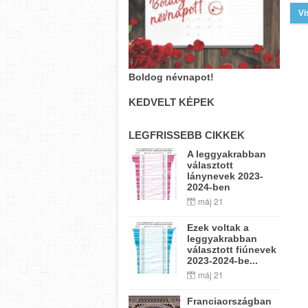
Vi
Boldog névnapot!
KEDVELT KÉPEK
LEGFRISSEBB CIKKEK
A leggyakrabban
választott
lánynevek 2023-
2024-ben
máj 21
Ezek voltak a
leggyakrabban
választott fiúnevek
2023-2024-be...
máj 21
Franciaországban