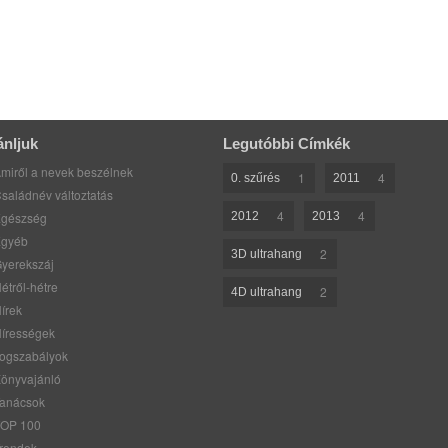
ánljuk
Legutóbbi Címkék
miről a nevek beszélnek
1
4
0. szűrés
2011
saládnév változtatás
4
4
gészség
2012
2013
gyéb
2
3D ultrahang
yerekszáj
étről-hétre
2
4D ultrahang
írek
írességek
ogszabályok
önyvajánló
anácsok
OP 100
rendek