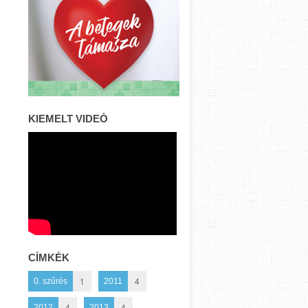
KIEMELT VIDEÓ
CÍMKÉK
1
4
0. szűrés
2011
4
4
2012
2013