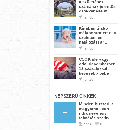
a születések
számának jelentős
csökkenése m...
jan 30
Kínában újabb
mélypontot ért el a
születési és
halálozási ar...
jan 30
CSOK ide vagy
oda, decemberben
12 százalékkal
kevesebb baba ...
jan 29
NÉPSZERŰ CIKKEK
Minden huszadik
magyarnak van
ritka neve egy
felmérés szerin...
ápr 4
0