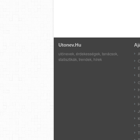
Utonev.hu
Aj
utónevek, érdekességek, tanácsok,
A
statisztikák, trendek, hírek
C
E
E
G
H
H
H
J
K
T
T
T