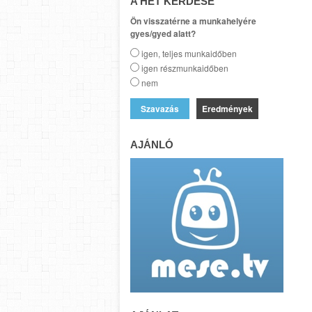
A HÉT KÉRDÉSE
Ön visszatérne a munkahelyére
gyes/gyed alatt?
igen, teljes munkaidőben
igen részmunkaidőben
nem
Eredmények
AJÁNLÓ