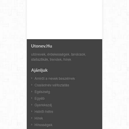
Utonev.hu
utónevek, érdekességek, tanácsok,
statisztikák, trendek, hírek
Ajánljuk
Amiről a nevek beszélnek
Családnév változtatás
Egészség
Egyéb
Gyerekszáj
Hétről-hétre
Hírek
Hírességek