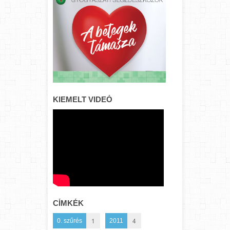
KIEMELT VIDEÓ
CÍMKÉK
1
4
0. szűrés
2011