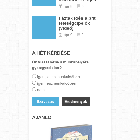
ápr 9
0
Fáztak idén a brit
feleségcipelők
(videó)
ápr 9
0
A HÉT KÉRDÉSE
Ön visszatérne a munkahelyére
gyes/gyed alatt?
igen, teljes munkaidőben
igen részmunkaidőben
nem
Eredmények
AJÁNLÓ