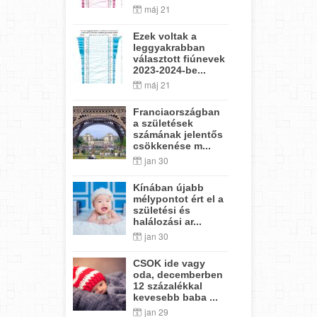
máj 21
Ezek voltak a
leggyakrabban
választott fiúnevek
2023-2024-be...
máj 21
Franciaországban
a születések
számának jelentős
csökkenése m...
jan 30
Kínában újabb
mélypontot ért el a
születési és
halálozási ar...
jan 30
CSOK ide vagy
oda, decemberben
12 százalékkal
kevesebb baba ...
jan 29