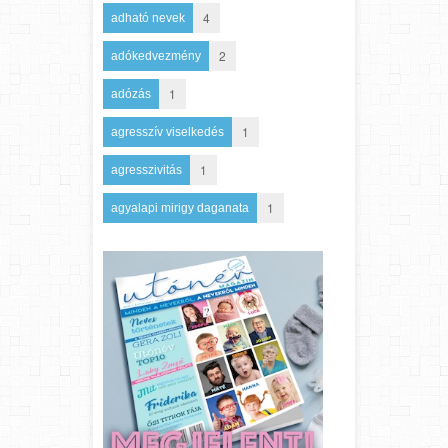
4
adható nevek
2
adókedvezmény
1
adózás
1
agresszív viselkedés
1
agresszivitás
1
agyalapi mirigy daganata