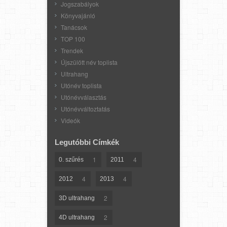
Jogszabályok
Könyvajánló
Tanácsok
TOP 100
Trendek
Újszülött név toplista
Ultrahang
Utónév toplista
Utónévválasztás
Utónévváltoztatás
Videók
Legutóbbi Címkék
1
4
0. szűrés
2011
4
4
2012
2013
2
3D ultrahang
2
4D ultrahang