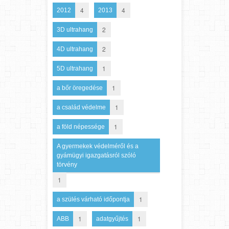
4
4
2012
2013
2
3D ultrahang
2
4D ultrahang
1
5D ultrahang
1
a bőr öregedése
1
a család védelme
1
a föld népessége
A gyermekek védelméről és a
gyámügyi igazgatásról szóló
törvény
1
1
a szülés várható időpontja
1
1
ABB
adatgyűjtés