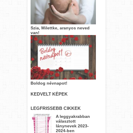
Szia, Milettke, aranyos neved
van!
Boldog névnapot!
KEDVELT KÉPEK
LEGFRISSEBB CIKKEK
A leggyakrabban
választott
lánynevek 2023-
2024-ben