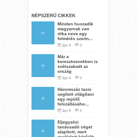
NÉPSZERŰ CIKKEK
Minden huszadik
magyarnak van
ritka neve egy
felmérés szerin...
ápr 4
0
Már a
keresztnevekben is
szétszakadt az
ország
ápr 4
0
Háromszáz taxis
segített világítani
egy repülő
felszállásáho...
ápr 9
0
Eljegyzési
tanácsadó céget
alapított, mert
csalódott kérőjéb...