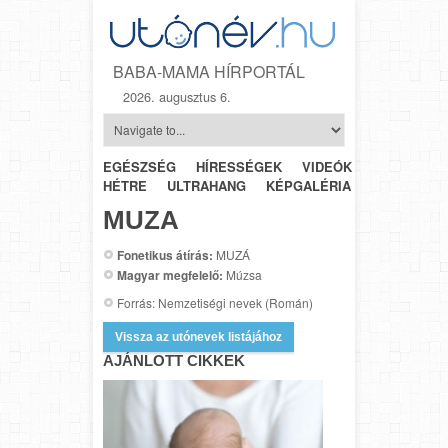
BABA-MAMA HÍRPORTÁL
2026. augusztus 6.
EGÉSZSÉG
HÍRESSÉGEK
VIDEÓK
HÉTRŐL-
HÉTRE
ULTRAHANG
KÉPGALÉRIA
SZÜLÉSZET
MUZA
Fonetikus átírás:
MUZÁ
Magyar megfelelő:
Múzsa
Forrás: Nemzetiségi nevek (Román)
Vissza az utónevek listájához
AJÁNLOTT CIKKEK