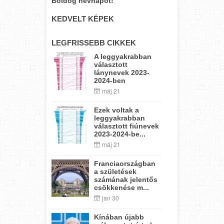
Boldog névnapot!
KEDVELT KÉPEK
LEGFRISSEBB CIKKEK
A leggyakrabban
választott
lánynevek 2023-
2024-ben
máj 21
Ezek voltak a
leggyakrabban
választott fiúnevek
2023-2024-be...
máj 21
Franciaországban
a születések
számának jelentős
csökkenése m...
jan 30
Kínában újabb