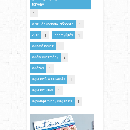
törvény
1
1
a szülés várható időpontja
1
1
ABB
adatgyűjtés
4
adható nevek
2
adókedvezmény
1
adózás
1
agresszív viselkedés
1
agresszivitás
1
agyalapi mirigy daganata