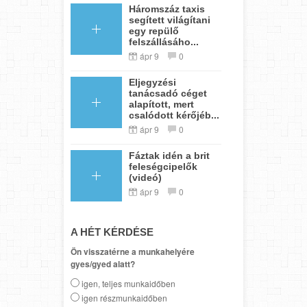
Háromszáz taxis
segített világítani
egy repülő
felszállásáho...
ápr 9
0
Eljegyzési
tanácsadó céget
alapított, mert
csalódott kérőjéb...
ápr 9
0
Fáztak idén a brit
feleségcipelők
(videó)
ápr 9
0
A HÉT KÉRDÉSE
Ön visszatérne a munkahelyére
gyes/gyed alatt?
igen, teljes munkaidőben
igen részmunkaidőben