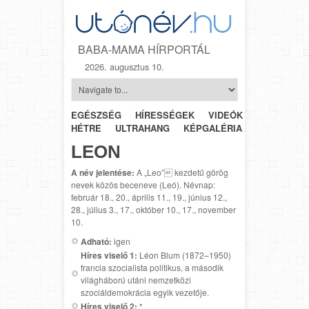
BABA-MAMA HÍRPORTÁL
2026. augusztus 10.
EGÉSZSÉG
HÍRESSÉGEK
VIDEÓK
HÉTRŐL-
HÉTRE
ULTRAHANG
KÉPGALÉRIA
SZÜLÉSZET
LEON
A név jelentése:
A „Leo” kezdetű görög
nevek közös beceneve (Leó). Névnap:
február 18., 20., április 11., 19., június 12.,
28., július 3., 17., október 10., 17., november
10.
Adható:
igen
Híres viselő 1:
Léon Blum (1872–1950)
francia szocialista politikus, a második
világháború utáni nemzetközi
szociáldemokrácia egyik vezetője.
Híres viselő 2:
*