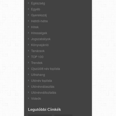
Egészség
Egyéb
Gyerekszáj
Hétről-hétre
Hírek
Hírességek
Jogszabályok
Könyvajánló
Tanácsok
TOP 100
Trendek
Újszülött név toplista
Ultrahang
Utónév toplista
Utónévválasztás
Utónévváltoztatás
Videók
Legutóbbi Címkék