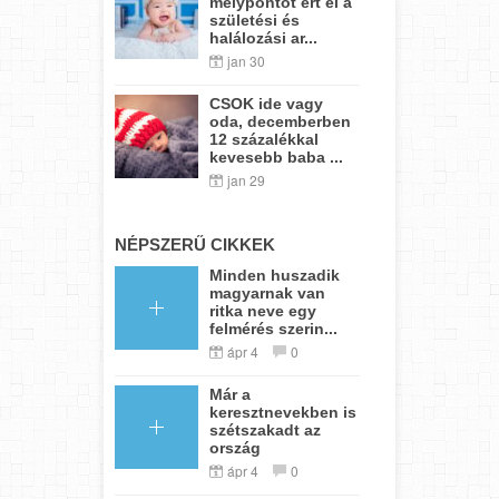
mélypontot ért el a
születési és
halálozási ar...
jan 30
CSOK ide vagy
oda, decemberben
12 százalékkal
kevesebb baba ...
jan 29
NÉPSZERŰ CIKKEK
Minden huszadik
magyarnak van
ritka neve egy
felmérés szerin...
ápr 4
0
Már a
keresztnevekben is
szétszakadt az
ország
ápr 4
0