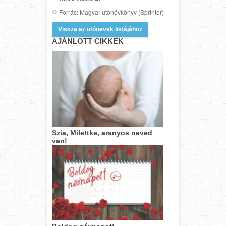
Forrás: Magyar utónévkönyv (Sprinter)
Vissza az utónevek listájához
AJÁNLOTT CIKKEK
Szia, Milettke, aranyos neved
van!