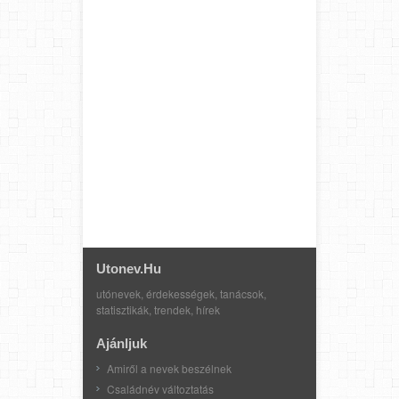
Utonev.hu
utónevek, érdekességek, tanácsok,
statisztikák, trendek, hírek
Ajánljuk
Amiről a nevek beszélnek
Családnév változtatás