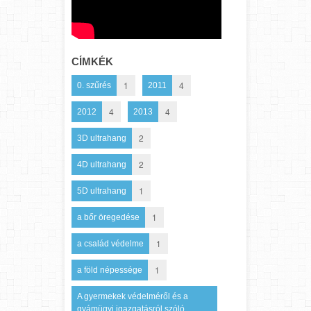
CÍMKÉK
1
4
0. szűrés
2011
4
4
2012
2013
2
3D ultrahang
2
4D ultrahang
1
5D ultrahang
1
a bőr öregedése
1
a család védelme
1
a föld népessége
A gyermekek védelméről és a
gyámügyi igazgatásról szóló