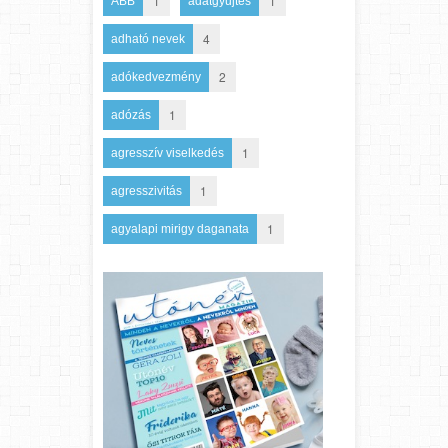
1
1
ABB
adatgyűjtés
4
adható nevek
2
adókedvezmény
1
adózás
1
agresszív viselkedés
1
agresszivitás
1
agyalapi mirigy daganata