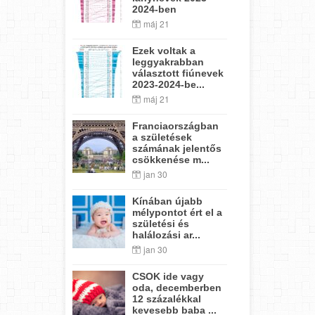
2024-ben
máj 21
Ezek voltak a
leggyakrabban
választott fiúnevek
2023-2024-be...
máj 21
Franciaországban
a születések
számának jelentős
csökkenése m...
jan 30
Kínában újabb
mélypontot ért el a
születési és
halálozási ar...
jan 30
CSOK ide vagy
oda, decemberben
12 százalékkal
kevesebb baba ...