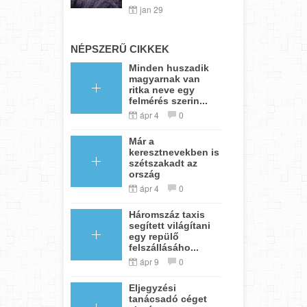
jan 29
NÉPSZERŰ CIKKEK
Minden huszadik
magyarnak van
ritka neve egy
felmérés szerin...
ápr 4
0
Már a
keresztnevekben is
szétszakadt az
ország
ápr 4
0
Háromszáz taxis
segített világítani
egy repülő
felszállásáho...
ápr 9
0
Eljegyzési
tanácsadó céget