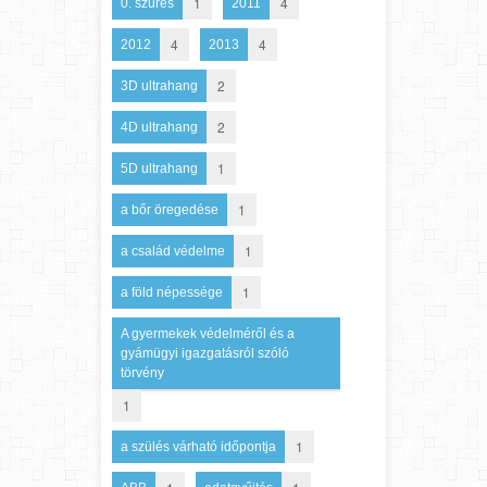
1
4
0. szűrés
2011
4
4
2012
2013
2
3D ultrahang
2
4D ultrahang
1
5D ultrahang
1
a bőr öregedése
1
a család védelme
1
a föld népessége
A gyermekek védelméről és a
gyámügyi igazgatásról szóló
törvény
1
1
a szülés várható időpontja