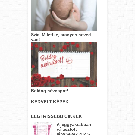
Szia, Milettke, aranyos neved
van!
Boldog névnapot!
KEDVELT KÉPEK
LEGFRISSEBB CIKKEK
A leggyakrabban
választott
lánynevek 2023-