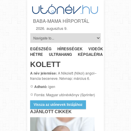
BABA-MAMA HÍRPORTÁL
2026. augusztus 9.
EGÉSZSÉG
HÍRESSÉGEK
VIDEÓK
HÉTRŐL-
HÉTRE
ULTRAHANG
KÉPGALÉRIA
SZÜLÉSZET
KOLETT
A név jelentése:
A Nikolett (Nikol) angol–
francia beceneve. Névnap: március 6.
Adható:
igen
Forrás: Magyar utónévkönyv (Sprinter)
Vissza az utónevek listájához
AJÁNLOTT CIKKEK