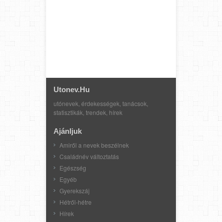
Utonev.hu
utónevek, érdekességek, tanácsok,
statisztikák, trendek, hírek
Ajánljuk
Amiről a nevek beszélnek
Családnév változtatás
Egészség
Egyéb
Gyerekszáj
Hétről-hétre
Hírek