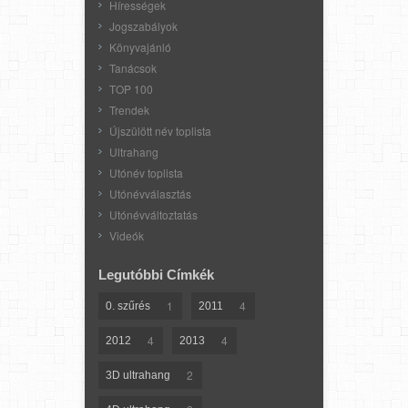
Hírességek
Jogszabályok
Könyvajánló
Tanácsok
TOP 100
Trendek
Újszülött név toplista
Ultrahang
Utónév toplista
Utónévválasztás
Utónévváltoztatás
Videók
Legutóbbi Címkék
1
4
0. szűrés
2011
4
4
2012
2013
2
3D ultrahang