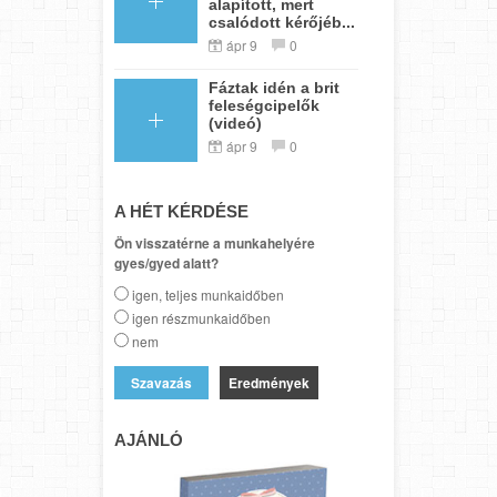
alapított, mert
csalódott kérőjéb...
ápr 9
0
Fáztak idén a brit
feleségcipelők
(videó)
ápr 9
0
A HÉT KÉRDÉSE
Ön visszatérne a munkahelyére
gyes/gyed alatt?
igen, teljes munkaidőben
igen részmunkaidőben
nem
Eredmények
AJÁNLÓ