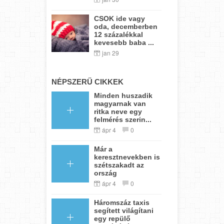
CSOK ide vagy
oda, decemberben
12 százalékkal
kevesebb baba ...
jan 29
NÉPSZERŰ CIKKEK
Minden huszadik
magyarnak van
ritka neve egy
felmérés szerin...
ápr 4
0
Már a
keresztnevekben is
szétszakadt az
ország
ápr 4
0
Háromszáz taxis
segített világítani
egy repülő