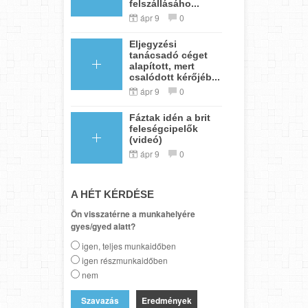
felszállásáho...
ápr 9
0
Eljegyzési
tanácsadó céget
alapított, mert
csalódott kérőjéb...
ápr 9
0
Fáztak idén a brit
feleségcipelők
(videó)
ápr 9
0
A HÉT KÉRDÉSE
Ön visszatérne a munkahelyére
gyes/gyed alatt?
igen, teljes munkaidőben
igen részmunkaidőben
nem
Eredmények