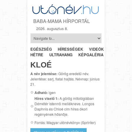
BABA-MAMA HÍRPORTÁL
2026. augusztus 8.
EGÉSZSÉG
HÍRESSÉGEK
VIDEÓK
HÉTRŐL-
HÉTRE
ULTRAHANG
KÉPGALÉRIA
SZÜLÉSZET
KLOÉ
A név jelentése:
Görög eredetű név.
Jelentése: sarj, fiatal hajtás. Névnap: június
21.
Adható:
igen
Híres viselő 1:
A görög mitológiában
Démétér istennõ mellékneve. Longos
Daphnis és Chloé cím híres ókori
regényének hősnője.
Forrás: Magyar utónévkönyv (Sprinter)