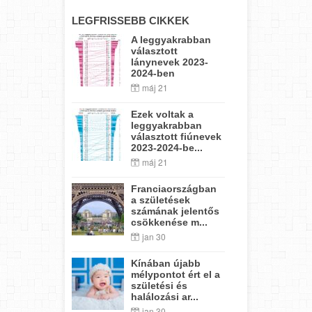
LEGFRISSEBB CIKKEK
A leggyakrabban
választott
lánynevek 2023-
2024-ben
máj 21
Ezek voltak a
leggyakrabban
választott fiúnevek
2023-2024-be...
máj 21
Franciaországban
a születések
számának jelentős
csökkenése m...
jan 30
Kínában újabb
mélypontot ért el a
születési és
halálozási ar...
jan 30