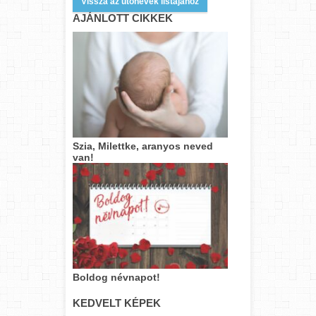
Vissza az utónevek listájához
AJÁNLOTT CIKKEK
Szia, Milettke, aranyos neved
van!
Boldog névnapot!
KEDVELT KÉPEK