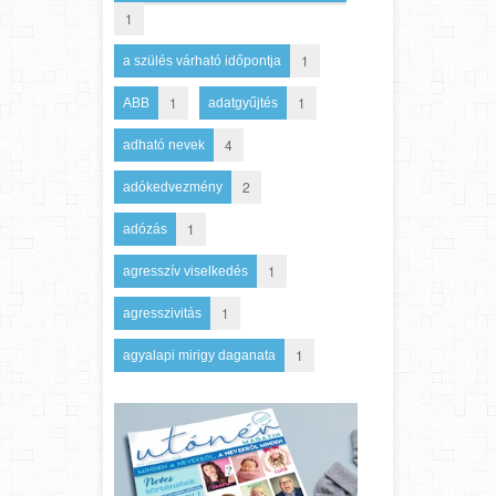
1
1
a szülés várható időpontja
1
1
ABB
adatgyűjtés
4
adható nevek
2
adókedvezmény
1
adózás
1
agresszív viselkedés
1
agresszivitás
1
agyalapi mirigy daganata