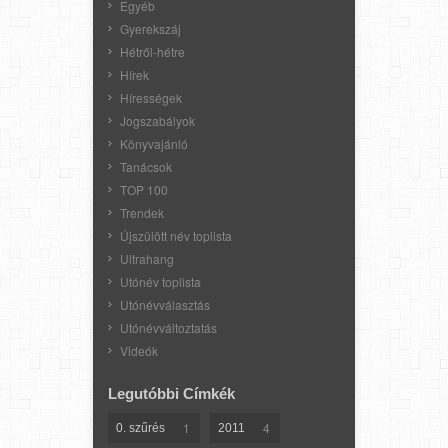
Egyéb
Gyerekszáj
Hétről-hétre
Hírek
Hírességek
Jogszabályok
Könyvajánló
Tanácsok
TOP 100
Trendek
Újszülött név toplista
Ultrahang
Utónév toplista
Utónévválasztás
Utónévváltoztatás
Videók
Legutóbbi Címkék
1
4
0. szűrés
2011