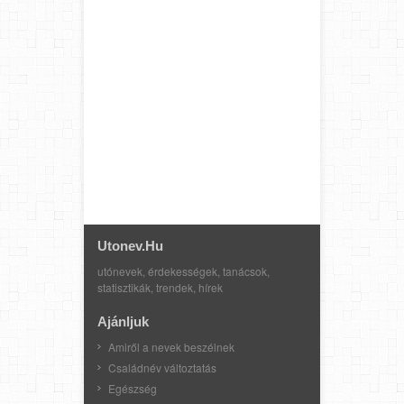
Utonev.hu
utónevek, érdekességek, tanácsok,
statisztikák, trendek, hírek
Ajánljuk
Amiről a nevek beszélnek
Családnév változtatás
Egészség