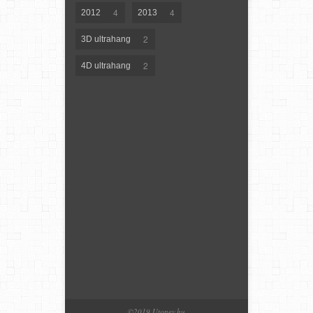
4
4
2012
2013
2
3D ultrahang
2
4D ultrahang
©2019 Utonev.hu