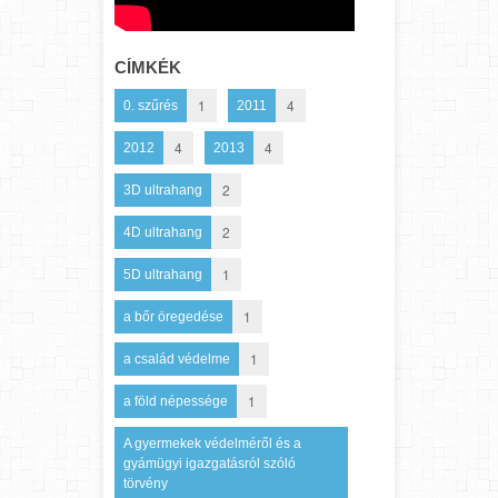
CÍMKÉK
1
4
0. szűrés
2011
4
4
2012
2013
2
3D ultrahang
2
4D ultrahang
1
5D ultrahang
1
a bőr öregedése
1
a család védelme
1
a föld népessége
A gyermekek védelméről és a
gyámügyi igazgatásról szóló
törvény