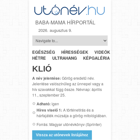
BABA-MAMA HÍRPORTÁL
2026. augusztus 9.
EGÉSZSÉG
HÍRESSÉGEK
VIDEÓK
HÉTRŐL-
HÉTRE
ULTRAHANG
KÉPGALÉRIA
SZÜLÉSZET
KLIÓ
A név jelentése:
Görög eredetű név.
Jelentése valószínűleg az ünnepel vagy a
hív szavakkal függ össze. Névnap: április
11., szeptember 25.
Adható:
igen
Híres viselő 1:
A történetírás és a
hárfajáték múzsája a görög mitológiában.
Forrás: Magyar utónévkönyv (Sprinter)
Vissza az utónevek listájához