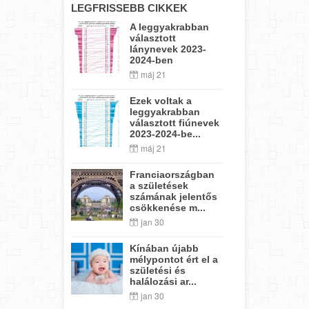
LEGFRISSEBB CIKKEK
A leggyakrabban
választott
lánynevek 2023-
2024-ben
máj 21
Ezek voltak a
leggyakrabban
választott fiúnevek
2023-2024-be...
máj 21
Franciaországban
a születések
számának jelentős
csökkenése m...
jan 30
Kínában újabb
mélypontot ért el a
születési és
halálozási ar...
jan 30