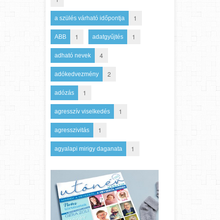
1
a szülés várható időpontja
1
1
ABB
adatgyűjtés
4
adható nevek
2
adókedvezmény
1
adózás
1
agresszív viselkedés
1
agresszivitás
1
agyalapi mirigy daganata