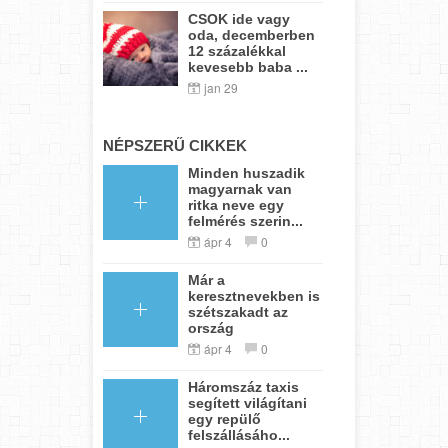
CSOK ide vagy
oda, decemberben
12 százalékkal
kevesebb baba ...
jan 29
NÉPSZERŰ CIKKEK
Minden huszadik
magyarnak van
ritka neve egy
felmérés szerin...
ápr 4
0
Már a
keresztnevekben is
szétszakadt az
ország
ápr 4
0
Háromszáz taxis
segített világítani
egy repülő
felszállásáho...