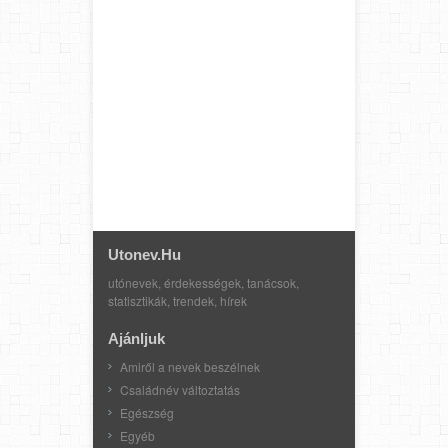
Utonev.hu
utónevek, érdekességek, tanácsok,
statisztikák, trendek, hírek
Ajánljuk
Amiről a nevek beszélnek
Családnév változtatás
Egészség
Egyéb