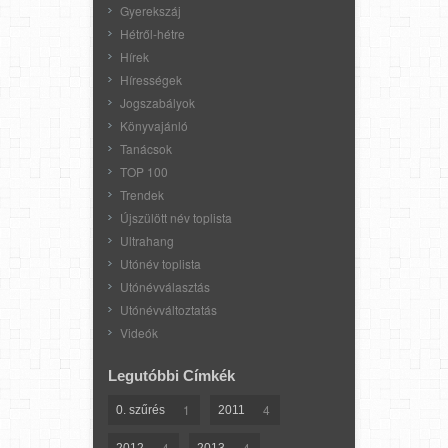
Gyerekszáj
Hétről-hétre
Hírek
Hírességek
Jogszabályok
Könyvajánló
Tanácsok
TOP 100
Trendek
Újszülött név toplista
Ultrahang
Utónév toplista
Utónévválasztás
Utónévváltoztatás
Videók
Legutóbbi Címkék
1
4
0. szűrés
2011
4
4
2012
2013