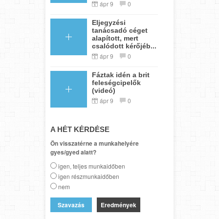
ápr 9
0
Eljegyzési
tanácsadó céget
alapított, mert
csalódott kérőjéb...
ápr 9
0
Fáztak idén a brit
feleségcipelők
(videó)
ápr 9
0
A HÉT KÉRDÉSE
Ön visszatérne a munkahelyére
gyes/gyed alatt?
igen, teljes munkaidőben
igen részmunkaidőben
nem
Eredmények