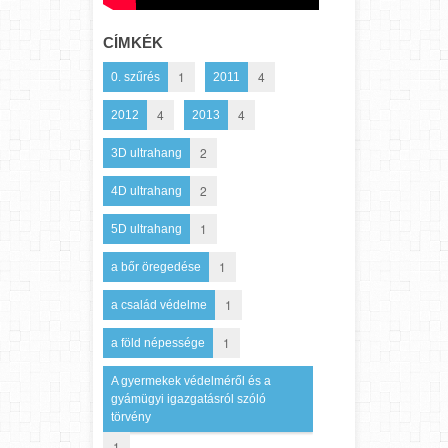
CÍMKÉK
1
4
0. szűrés
2011
4
4
2012
2013
2
3D ultrahang
2
4D ultrahang
1
5D ultrahang
1
a bőr öregedése
1
a család védelme
1
a föld népessége
A gyermekek védelméről és a
gyámügyi igazgatásról szóló
törvény
1