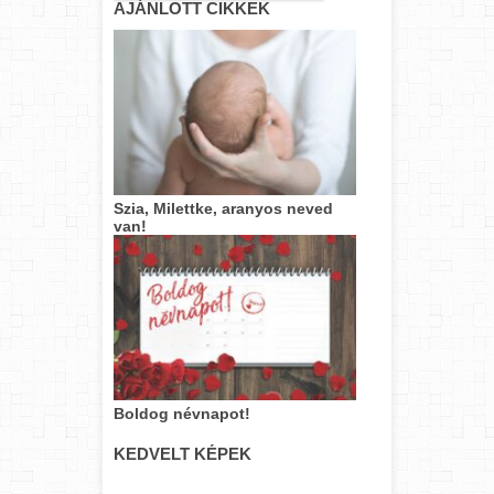
AJÁNLOTT CIKKEK
Szia, Milettke, aranyos neved
van!
Boldog névnapot!
KEDVELT KÉPEK