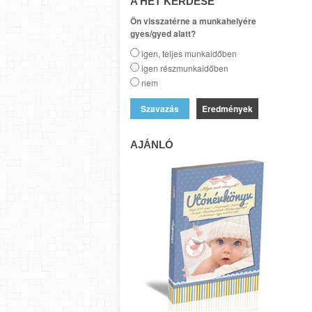
A HÉT KÉRDÉSE
Ön visszatérne a munkahelyére
gyes/gyed alatt?
igen, teljes munkaidőben
igen részmunkaidőben
nem
Eredmények
AJÁNLÓ