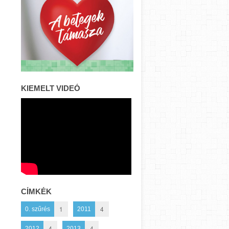
KIEMELT VIDEÓ
CÍMKÉK
1
4
0. szűrés
2011
4
4
2012
2013