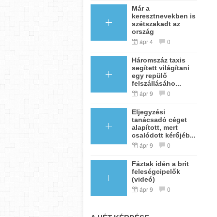
Már a
keresztnevekben is
szétszakadt az
ország
ápr 4
0
Háromszáz taxis
segített világítani
egy repülő
felszállásáho...
ápr 9
0
Eljegyzési
tanácsadó céget
alapított, mert
csalódott kérőjéb...
ápr 9
0
Fáztak idén a brit
feleségcipelők
(videó)
ápr 9
0