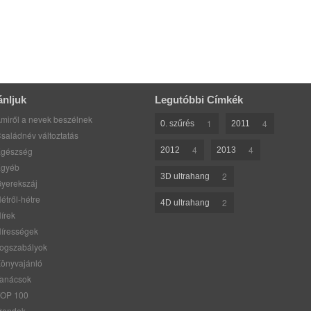
ánljuk
Legutóbbi Címkék
miről a nevek beszélnek
1
4
0. szűrés
2011
saládnév változtatás
4
4
gészség
2012
2013
gyéb
2
3D ultrahang
yerekszáj
étről-hétre
2
4D ultrahang
írek
írességek
ogszabályok
önyvajánló
anácsok
OP 100
rendek