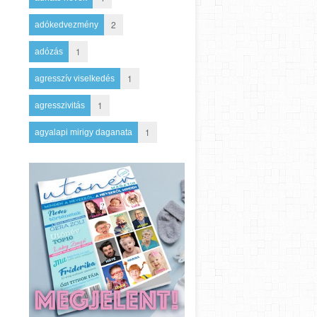
2
adókedvezmény
1
adózás
1
agresszív viselkedés
1
agresszivitás
1
agyalapi mirigy daganata