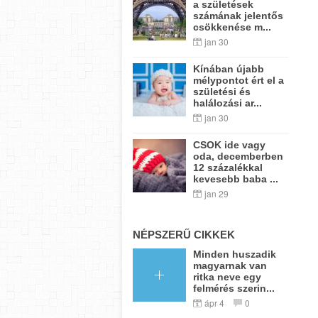
a születések
számának jelentős
csökkenése m...
jan 30
Kínában újabb
mélypontot ért el a
születési és
halálozási ar...
jan 30
CSOK ide vagy
oda, decemberben
12 százalékkal
kevesebb baba ...
jan 29
NÉPSZERŰ CIKKEK
Minden huszadik
magyarnak van
ritka neve egy
felmérés szerin...
ápr 4
0