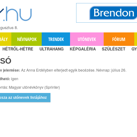
gusztus 8.
BÁLY
NÉVNAPOK
TRENDEK
UTÓNEVEK
FÓRUM
HÉTRŐL-HÉTRE
ULTRAHANG
KÉPGALÉRIA
SZÜLÉSZET
GY
ISÓ
v jelentése:
Az Anna Erdélyben elterjedt egyik becézése. Névnap: július 26.
dható:
igen
rrás: Magyar utónévkönyv (Sprinter)
ssza az utónevek listájához