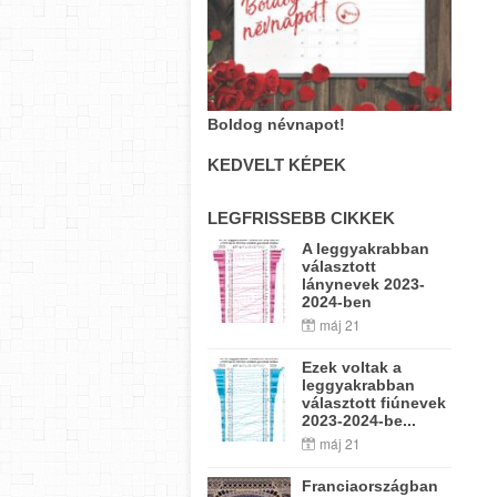
Boldog névnapot!
KEDVELT KÉPEK
LEGFRISSEBB CIKKEK
A leggyakrabban
választott
lánynevek 2023-
2024-ben
máj 21
Ezek voltak a
leggyakrabban
választott fiúnevek
2023-2024-be...
máj 21
Franciaországban