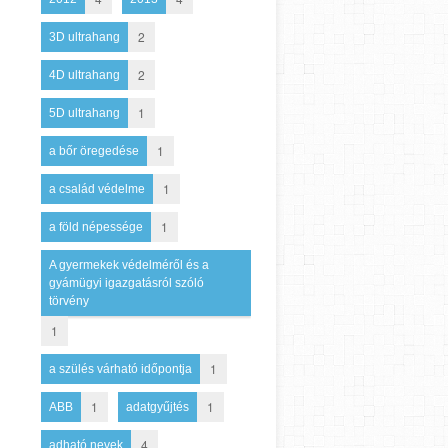
2
3D ultrahang
2
4D ultrahang
1
5D ultrahang
1
a bőr öregedése
1
a család védelme
1
a föld népessége
A gyermekek védelméről és a
gyámügyi igazgatásról szóló
törvény
1
1
a szülés várható időpontja
1
1
ABB
adatgyűjtés
4
adható nevek