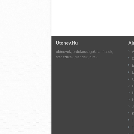
Utonev.hu
Aj
utónevek, érdekességek, tanácsok,
A
statisztikák, trendek, hírek
C
E
E
G
H
H
H
J
K
T
T
T