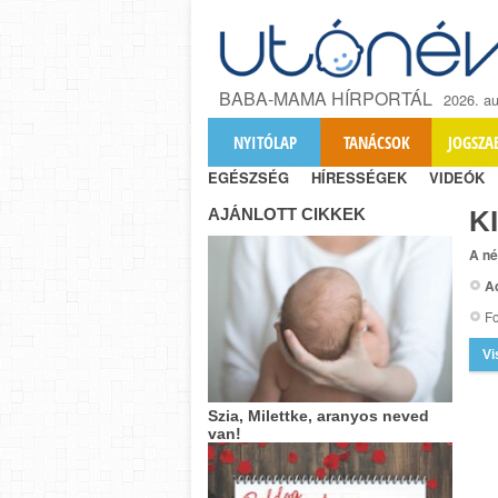
BABA-MAMA HÍRPORTÁL
2026. au
NYITÓLAP
TANÁCSOK
JOGSZA
EGÉSZSÉG
HÍRESSÉGEK
VIDEÓK
AJÁNLOTT CIKKEK
K
A né
A
Fo
Vi
Szia, Milettke, aranyos neved
van!