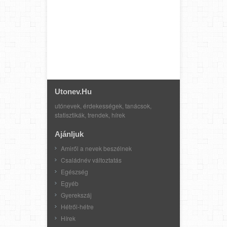
Utonev.hu
utónevek, érdekességek, tanácsok,
statisztikák, trendek, hírek
Ajánljuk
Amiről a nevek beszélnek
Családnév változtatás
Egészség
Egyéb
Gyerekszáj
Hétről-hétre
Hírek