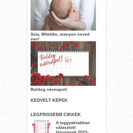
Szia, Milettke, aranyos neved
van!
Boldog névnapot!
KEDVELT KÉPEK
LEGFRISSEBB CIKKEK
A leggyakrabban
választott
lánynevek 2023-