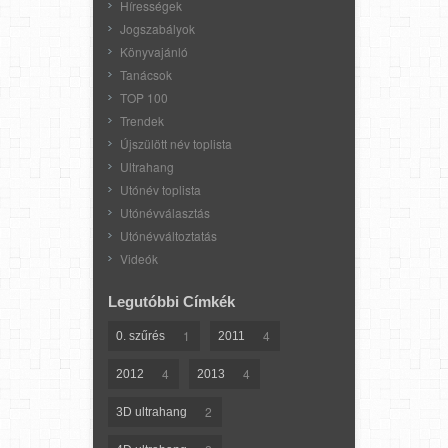
Hírességek
Jogszabályok
Könyvajánló
Tanácsok
TOP 100
Trendek
Újszülött név toplista
Ultrahang
Utónév toplista
Utónévválasztás
Utónévváltoztatás
Videók
Legutóbbi Címkék
1
4
0. szűrés
2011
4
4
2012
2013
2
3D ultrahang