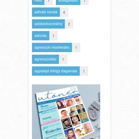
1
1
ABB
adatgyűjtés
4
adható nevek
2
adókedvezmény
1
adózás
1
agresszív viselkedés
1
agresszivitás
1
agyalapi mirigy daganata