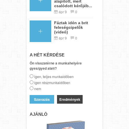
alapított, mert
csalódott kérőjéb...
ápr 9
0
Fáztak idén a brit
feleségcipelők
(videó)
ápr 9
0
A HÉT KÉRDÉSE
Ön visszatérne a munkahelyére
gyes/gyed alatt?
igen, teljes munkaidőben
igen részmunkaidőben
nem
Eredmények
AJÁNLÓ