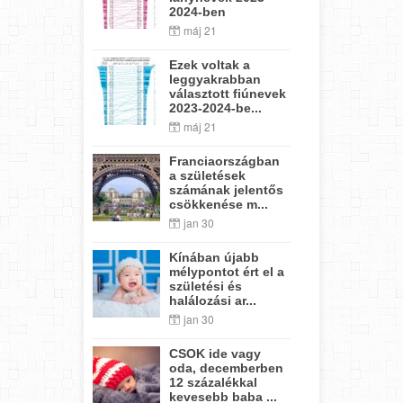
2024-ben
máj 21
Ezek voltak a
leggyakrabban
választott fiúnevek
2023-2024-be...
máj 21
Franciaországban
a születések
számának jelentős
csökkenése m...
jan 30
Kínában újabb
mélypontot ért el a
születési és
halálozási ar...
jan 30
CSOK ide vagy
oda, decemberben
12 százalékkal
kevesebb baba ...