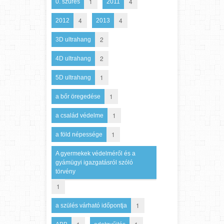
1
4
0. szűrés
2011
4
4
2012
2013
2
3D ultrahang
2
4D ultrahang
1
5D ultrahang
1
a bőr öregedése
1
a család védelme
1
a föld népessége
A gyermekek védelméről és a
gyámügyi igazgatásról szóló
törvény
1
1
a szülés várható időpontja