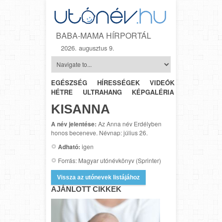
BABA-MAMA HÍRPORTÁL
2026. augusztus 9.
EGÉSZSÉG
HÍRESSÉGEK
VIDEÓK
HÉTRŐL-
HÉTRE
ULTRAHANG
KÉPGALÉRIA
SZÜLÉSZET
KISANNA
A név jelentése:
Az Anna név Erdélyben
honos beceneve. Névnap: július 26.
Adható:
igen
Forrás: Magyar utónévkönyv (Sprinter)
Vissza az utónevek listájához
AJÁNLOTT CIKKEK