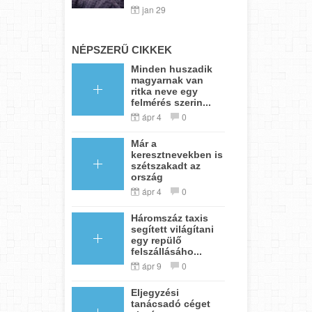
jan 29
NÉPSZERŰ CIKKEK
Minden huszadik
magyarnak van
ritka neve egy
felmérés szerin...
ápr 4
0
Már a
keresztnevekben is
szétszakadt az
ország
ápr 4
0
Háromszáz taxis
segített világítani
egy repülő
felszállásáho...
ápr 9
0
Eljegyzési
tanácsadó céget