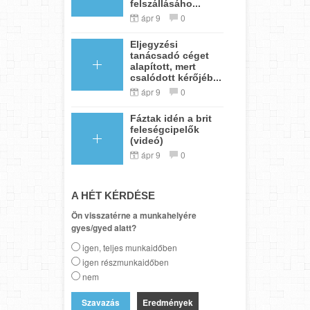
felszállásáho...
ápr 9
0
Eljegyzési
tanácsadó céget
alapított, mert
csalódott kérőjéb...
ápr 9
0
Fáztak idén a brit
feleségcipelők
(videó)
ápr 9
0
A HÉT KÉRDÉSE
Ön visszatérne a munkahelyére
gyes/gyed alatt?
igen, teljes munkaidőben
igen részmunkaidőben
nem
Eredmények