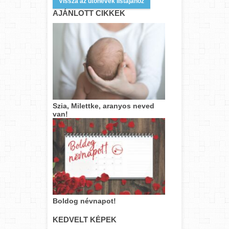
Vissza az utónevek listájához
AJÁNLOTT CIKKEK
Szia, Milettke, aranyos neved
van!
Boldog névnapot!
KEDVELT KÉPEK