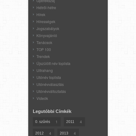
Gyerekszáj
Hétről-hétre
Hírek
Hírességek
Jogszabályok
Könyvajánló
Tanácsok
TOP 100
Trendek
Újszülött név toplista
Ultrahang
Utónév toplista
Utónévválasztás
Utónévváltoztatás
Videók
Legutóbbi Címkék
1
4
0. szűrés
2011
4
4
2012
2013