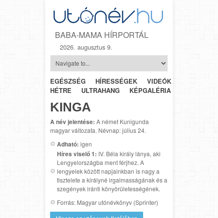
BABA-MAMA HÍRPORTÁL
2026. augusztus 9.
EGÉSZSÉG
HÍRESSÉGEK
VIDEÓK
HÉTRŐL-
HÉTRE
ULTRAHANG
KÉPGALÉRIA
SZÜLÉSZET
KINGA
A név jelentése:
A német Kunigunda
magyar változata. Névnap: július 24.
Adható:
igen
Híres viselő 1:
IV. Béla király lánya, aki
Lengyelországba ment férjhez. A
lengyelek között napjainkban is nagy a
tisztelete a királyné irgalmasságának és a
szegények iránti könyörületességének.
Forrás: Magyar utónévkönyv (Sprinter)