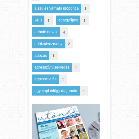
1
a szülés várható időpontja
1
1
ABB
adatgyűjtés
4
adható nevek
2
adókedvezmény
1
adózás
1
agresszív viselkedés
1
agresszivitás
1
agyalapi mirigy daganata