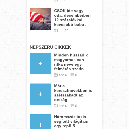
CSOK ide vagy
oda, decemberben
12 százalékkal
kevesebb baba ...
jan 29
NÉPSZERŰ CIKKEK
Minden huszadik
magyarnak van
ritka neve egy
felmérés szerin...
ápr 4
0
Már a
keresztnevekben is
szétszakadt az
ország
ápr 4
0
Háromszáz taxis
segített világítani
egy repülő