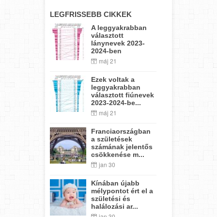
LEGFRISSEBB CIKKEK
A leggyakrabban
választott
lánynevek 2023-
2024-ben
máj 21
Ezek voltak a
leggyakrabban
választott fiúnevek
2023-2024-be...
máj 21
Franciaországban
a születések
számának jelentős
csökkenése m...
jan 30
Kínában újabb
mélypontot ért el a
születési és
halálozási ar...
jan 30