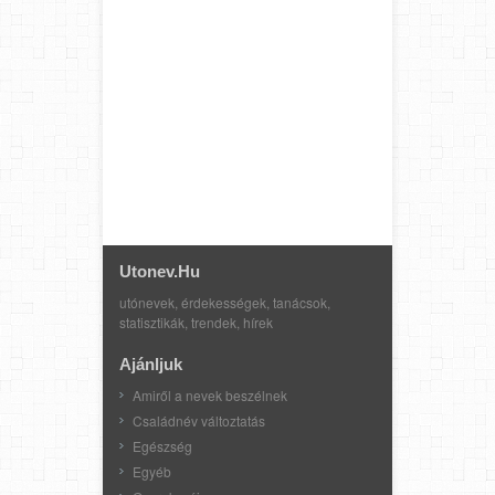
Utonev.hu
utónevek, érdekességek, tanácsok,
statisztikák, trendek, hírek
Ajánljuk
Amiről a nevek beszélnek
Családnév változtatás
Egészség
Egyéb