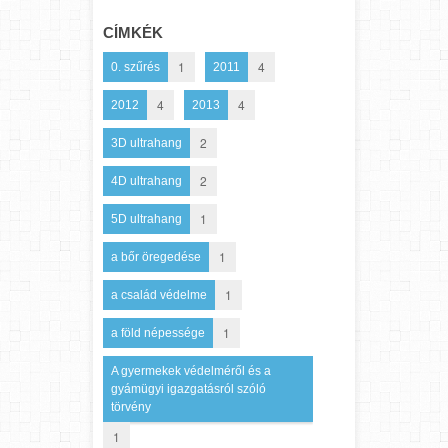
CÍMKÉK
1
4
0. szűrés
2011
4
4
2012
2013
2
3D ultrahang
2
4D ultrahang
1
5D ultrahang
1
a bőr öregedése
1
a család védelme
1
a föld népessége
A gyermekek védelméről és a
gyámügyi igazgatásról szóló
törvény
1