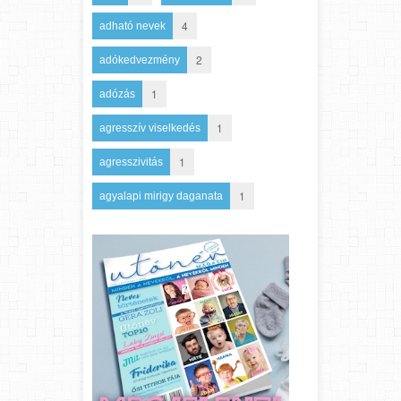
4
adható nevek
2
adókedvezmény
1
adózás
1
agresszív viselkedés
1
agresszivitás
1
agyalapi mirigy daganata