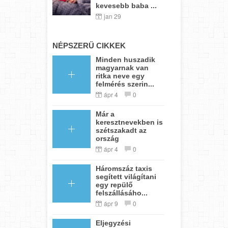
kevesebb baba ...
jan 29
NÉPSZERŰ CIKKEK
Minden huszadik
magyarnak van
ritka neve egy
felmérés szerin...
ápr 4
0
Már a
keresztnevekben is
szétszakadt az
ország
ápr 4
0
Háromszáz taxis
segített világítani
egy repülő
felszállásáho...
ápr 9
0
Eljegyzési