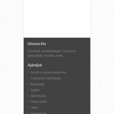
Utonev.hu
utónevek, érdekességek, tanácsok,
statisztikák, trendek, hírek
Ajánljuk
Amiről a nevek beszélnek
Családnév változtatás
Egészség
Egyéb
Gyerekszáj
Hétről-hétre
Hírek
Hírességek