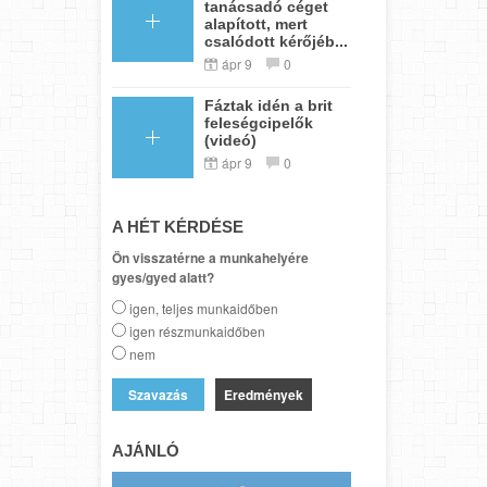
tanácsadó céget
alapított, mert
csalódott kérőjéb...
ápr 9
0
Fáztak idén a brit
feleségcipelők
(videó)
ápr 9
0
A HÉT KÉRDÉSE
Ön visszatérne a munkahelyére
gyes/gyed alatt?
igen, teljes munkaidőben
igen részmunkaidőben
nem
Eredmények
AJÁNLÓ