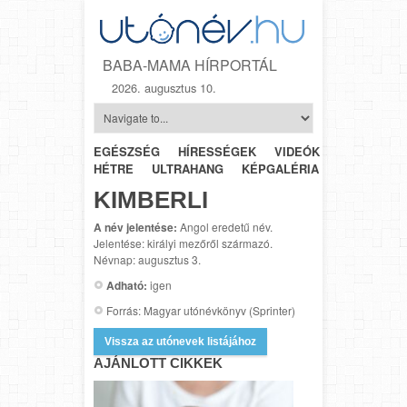
BABA-MAMA HÍRPORTÁL
2026. augusztus 10.
EGÉSZSÉG
HÍRESSÉGEK
VIDEÓK
HÉTRŐL-
HÉTRE
ULTRAHANG
KÉPGALÉRIA
SZÜLÉSZET
KIMBERLI
A név jelentése:
Angol eredetű név.
Jelentése: királyi mezőről származó.
Névnap: augusztus 3.
Adható:
igen
Forrás: Magyar utónévkönyv (Sprinter)
Vissza az utónevek listájához
AJÁNLOTT CIKKEK