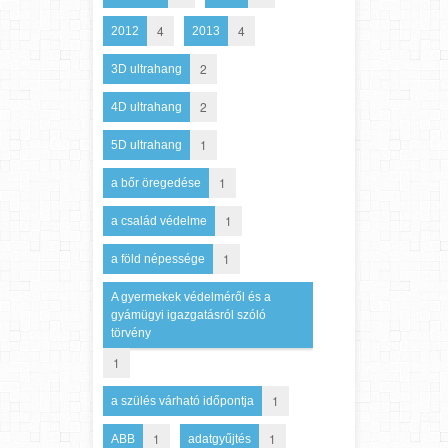
4
4
2012
2013
2
3D ultrahang
2
4D ultrahang
1
5D ultrahang
1
a bőr öregedése
1
a család védelme
1
a föld népessége
A gyermekek védelméről és a
gyámügyi igazgatásról szóló
törvény
1
1
a szülés várható időpontja
1
1
ABB
adatgyűjtés