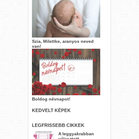
Szia, Milettke, aranyos neved
van!
Boldog névnapot!
KEDVELT KÉPEK
LEGFRISSEBB CIKKEK
A leggyakrabban
választott