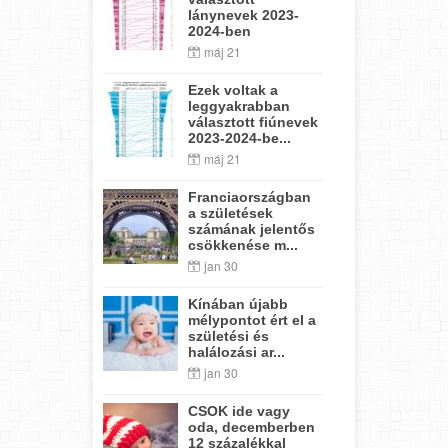
lánynevek 2023-
2024-ben
máj 21
Ezek voltak a
leggyakrabban
választott fiúnevek
2023-2024-be...
máj 21
Franciaországban
a születések
számának jelentős
csökkenése m...
jan 30
Kínában újabb
mélypontot ért el a
születési és
halálozási ar...
jan 30
CSOK ide vagy
oda, decemberben
12 százalékkal