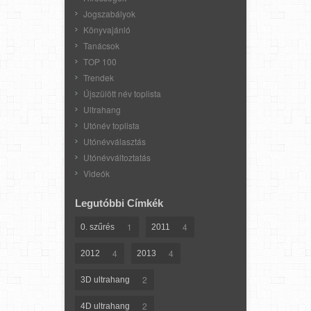
Jogszabályok
Könyvajánló
Tanácsok
TOP 100
Trendek
Újszülött név toplista
Ultrahang
Utónév toplista
Utónévválasztás
Utónévváltoztatás
Videók
Legutóbbi Címkék
1
4
0. szűrés
2011
4
4
2012
2013
2
3D ultrahang
2
4D ultrahang