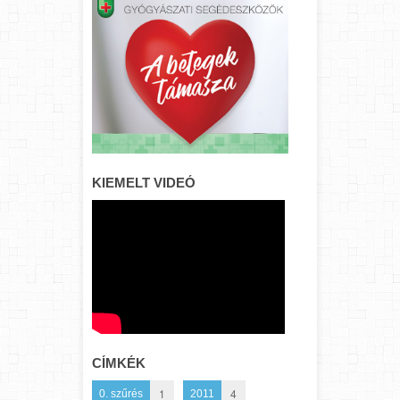
KIEMELT VIDEÓ
CÍMKÉK
1
4
0. szűrés
2011