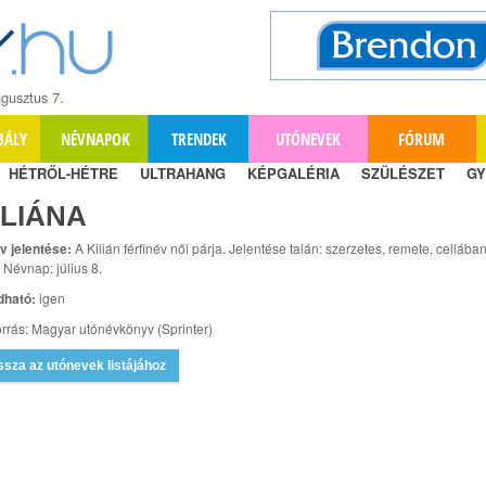
gusztus 7.
BÁLY
NÉVNAPOK
TRENDEK
UTÓNEVEK
FÓRUM
HÉTRŐL-HÉTRE
ULTRAHANG
KÉPGALÉRIA
SZÜLÉSZET
GY
ILIÁNA
v jelentése:
A Kilián férfinév női párja. Jelentése talán: szerzetes, remete, cellába
. Névnap: július 8.
dható:
igen
rrás: Magyar utónévkönyv (Sprinter)
ssza az utónevek listájához