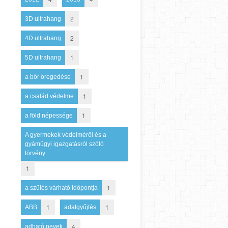
2
3D ultrahang
2
4D ultrahang
1
5D ultrahang
1
a bőr öregedése
1
a család védelme
1
a föld népessége
A gyermekek védelméről és a
gyámügyi igazgatásról szóló
törvény
1
1
a szülés várható időpontja
1
1
ABB
adatgyűjtés
4
adható nevek