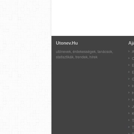
Utonev.hu
Aj
utónevek, érdekességek, tanácsok,
A
statisztikák, trendek, hírek
C
E
E
G
H
H
H
J
K
T
T
T