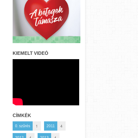
KIEMELT VIDEÓ
CÍMKÉK
1
4
0. szűrés
2011
4
4
2012
2013