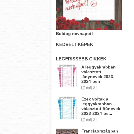
Boldog névnapot!
KEDVELT KÉPEK
LEGFRISSEBB CIKKEK
A leggyakrabban
választott
lánynevek 2023-
2024-ben
máj 21
Ezek voltak a
leggyakrabban
választott fiúnevek
2023-2024-be...
máj 21
Franciaországban