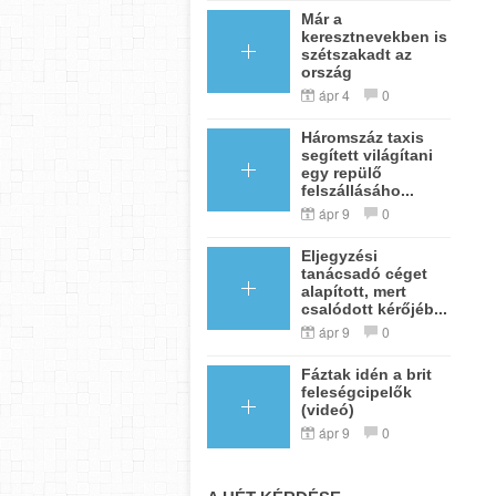
Már a
keresztnevekben is
szétszakadt az
ország
ápr 4
0
Háromszáz taxis
segített világítani
egy repülő
felszállásáho...
ápr 9
0
Eljegyzési
tanácsadó céget
alapított, mert
csalódott kérőjéb...
ápr 9
0
Fáztak idén a brit
feleségcipelők
(videó)
ápr 9
0