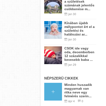
a születések
számának jelentős
csökkenése m...
jan 30
Kínában újabb
mélypontot ért el a
születési és
halálozási ar...
jan 30
CSOK ide vagy
oda, decemberben
12 százalékkal
kevesebb baba ...
jan 29
NÉPSZERŰ CIKKEK
Minden huszadik
magyarnak van
ritka neve egy
felmérés szerin...
ápr 4
0