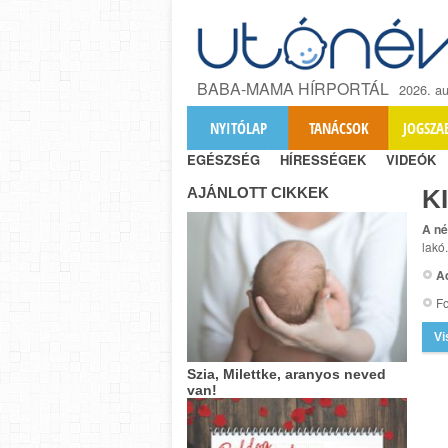
BABA-MAMA HÍRPORTÁL
2026. au
NYITÓLAP
TANÁCSOK
JOGSZA
EGÉSZSÉG
HÍRESSÉGEK
VIDEÓK
AJÁNLOTT CIKKEK
K
A né
lakó
A
Fo
Vi
Szia, Milettke, aranyos neved
van!