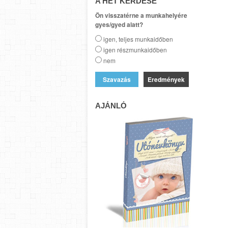
A HÉT KÉRDÉSE
Ön visszatérne a munkahelyére
gyes/gyed alatt?
igen, teljes munkaidőben
igen részmunkaidőben
nem
Eredmények
AJÁNLÓ