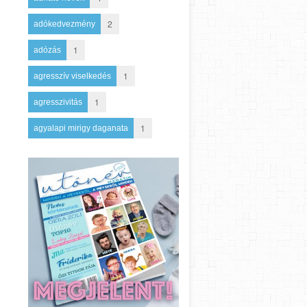
2
adókedvezmény
1
adózás
1
agresszív viselkedés
1
agresszivitás
1
agyalapi mirigy daganata