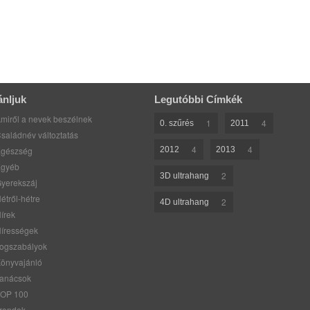
ánljuk
Legutóbbi Címkék
miről a nevek beszélnek
1
4
0. szűrés
2011
saládnév változtatás
4
4
gészség
2012
2013
gyéb
2
3D ultrahang
yerekszáj
étről-hétre
2
4D ultrahang
írek
írességek
ogszabályok
önyvajánló
anácsok
OP 100
rendek