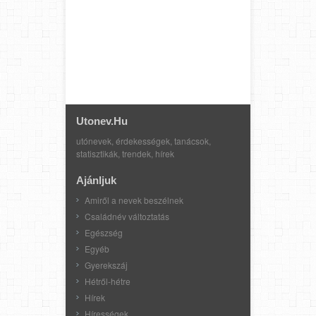
Utonev.hu
utónevek, érdekességek, tanácsok,
statisztikák, trendek, hírek
Ajánljuk
Amiről a nevek beszélnek
Családnév változtatás
Egészség
Egyéb
Gyerekszáj
Hétről-hétre
Hírek
Hírességek