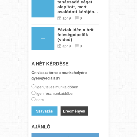
tanácsadó céget
alapított, mert
csalódott kérőjéb...
ápr 9
0
Fáztak idén a brit
feleségcipelők
(videó)
ápr 9
0
A HÉT KÉRDÉSE
Ön visszatérne a munkahelyére
gyes/gyed alatt?
igen, teljes munkaidőben
igen részmunkaidőben
nem
Eredmények
AJÁNLÓ