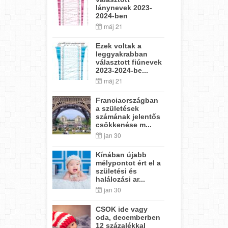
lánynevek 2023-
2024-ben
máj 21
Ezek voltak a
leggyakrabban
választott fiúnevek
2023-2024-be...
máj 21
Franciaországban
a születések
számának jelentős
csökkenése m...
jan 30
Kínában újabb
mélypontot ért el a
születési és
halálozási ar...
jan 30
CSOK ide vagy
oda, decemberben
12 százalékkal