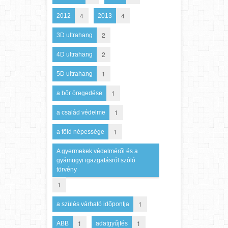
4
4
2012
2013
2
3D ultrahang
2
4D ultrahang
1
5D ultrahang
1
a bőr öregedése
1
a család védelme
1
a föld népessége
A gyermekek védelméről és a
gyámügyi igazgatásról szóló
törvény
1
1
a szülés várható időpontja
1
1
ABB
adatgyűjtés