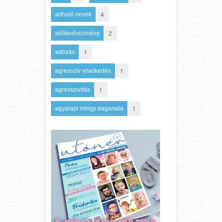
4
adható nevek
2
adókedvezmény
1
adózás
1
agresszív viselkedés
1
agresszivitás
1
agyalapi mirigy daganata