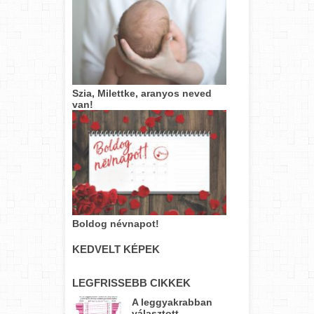
Szia, Milettke, aranyos neved
van!
Boldog névnapot!
KEDVELT KÉPEK
LEGFRISSEBB CIKKEK
A leggyakrabban
választott