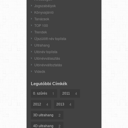
Jogszabályok
Könyvajánló
Tanácsok
TOP 100
Trendek
Újszülött név toplista
Ultrahang
Utónév toplista
Utónévválasztás
Utónévváltoztatás
Videók
Legutóbbi Címkék
1
4
0. szűrés
2011
4
4
2012
2013
2
3D ultrahang
2
4D ultrahang