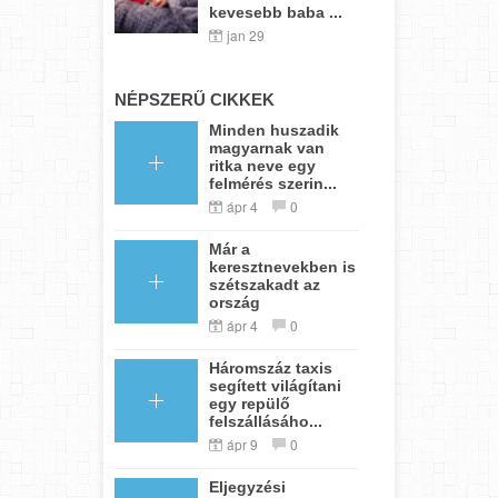
kevesebb baba ...
jan 29
NÉPSZERŰ CIKKEK
Minden huszadik
magyarnak van
ritka neve egy
felmérés szerin...
ápr 4
0
Már a
keresztnevekben is
szétszakadt az
ország
ápr 4
0
Háromszáz taxis
segített világítani
egy repülő
felszállásáho...
ápr 9
0
Eljegyzési