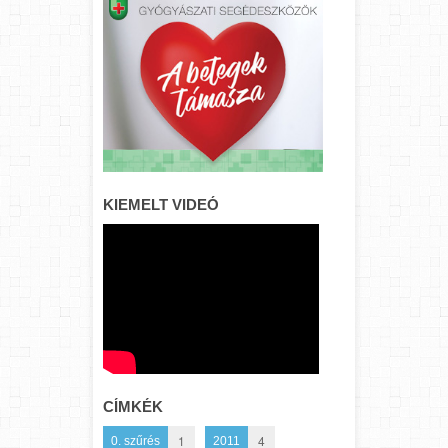
KIEMELT VIDEÓ
CÍMKÉK
1
4
0. szűrés
2011