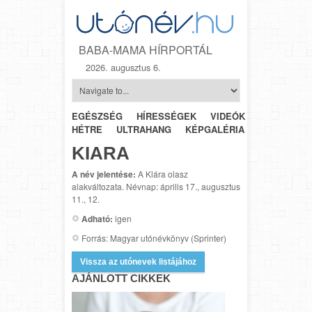
BABA-MAMA HÍRPORTÁL
2026. augusztus 6.
EGÉSZSÉG
HÍRESSÉGEK
VIDEÓK
HÉTRŐL-
HÉTRE
ULTRAHANG
KÉPGALÉRIA
SZÜLÉSZET
KIARA
A név jelentése:
A Klára olasz
alakváltozata. Névnap: április 17., augusztus
11., 12.
Adható:
igen
Forrás: Magyar utónévkönyv (Sprinter)
Vissza az utónevek listájához
AJÁNLOTT CIKKEK