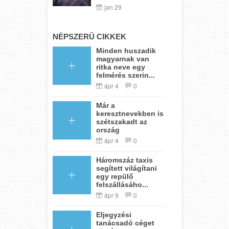
jan 29
NÉPSZERŰ CIKKEK
Minden huszadik
magyarnak van
ritka neve egy
felmérés szerin...
ápr 4
0
Már a
keresztnevekben is
szétszakadt az
ország
ápr 4
0
Háromszáz taxis
segített világítani
egy repülő
felszállásáho...
ápr 9
0
Eljegyzési
tanácsadó céget