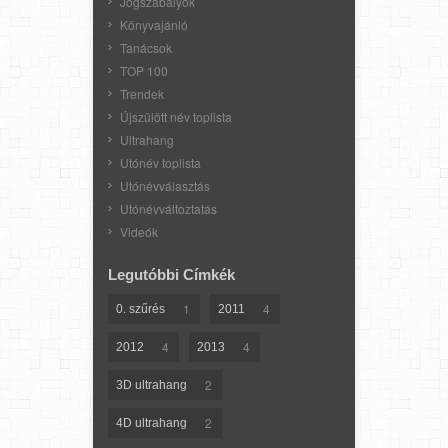
Jogszabályok
Könyvajánló
Tanácsok
TOP 100
Trendek
Újszülött név toplista
Ultrahang
Utónév toplista
Utónévválasztás
Utónévváltoztatás
Videók
Legutóbbi Címkék
1
4
0. szűrés
2011
4
4
2012
2013
2
3D ultrahang
2
4D ultrahang