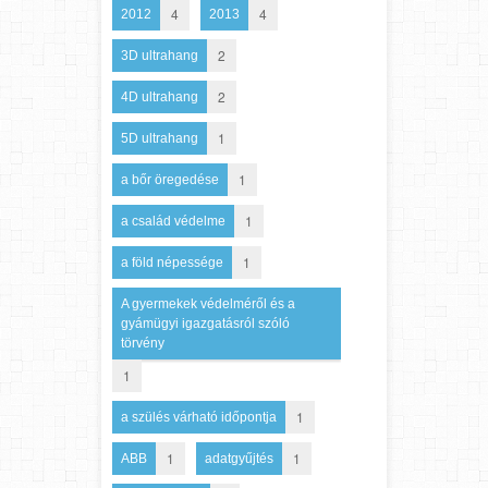
4
4
2012
2013
2
3D ultrahang
2
4D ultrahang
1
5D ultrahang
1
a bőr öregedése
1
a család védelme
1
a föld népessége
A gyermekek védelméről és a
gyámügyi igazgatásról szóló
törvény
1
1
a szülés várható időpontja
1
1
ABB
adatgyűjtés