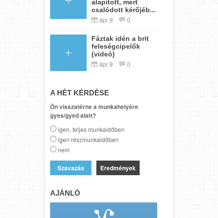
alapított, mert
csalódott kérőjéb...
ápr 9
0
Fáztak idén a brit
feleségcipelők
(videó)
ápr 9
0
A HÉT KÉRDÉSE
Ön visszatérne a munkahelyére
gyes/gyed alatt?
igen, teljes munkaidőben
igen részmunkaidőben
nem
Eredmények
AJÁNLÓ