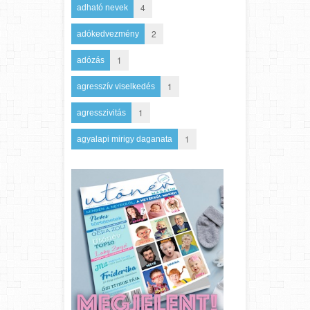
4
adható nevek
2
adókedvezmény
1
adózás
1
agresszív viselkedés
1
agresszivitás
1
agyalapi mirigy daganata