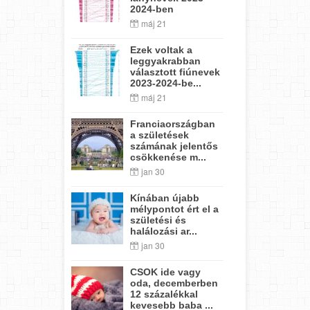
2024-ben
máj 21
Ezek voltak a
leggyakrabban
választott fiúnevek
2023-2024-be...
máj 21
Franciaországban
a születések
számának jelentős
csökkenése m...
jan 30
Kínában újabb
mélypontot ért el a
születési és
halálozási ar...
jan 30
CSOK ide vagy
oda, decemberben
12 százalékkal
kevesebb baba ...