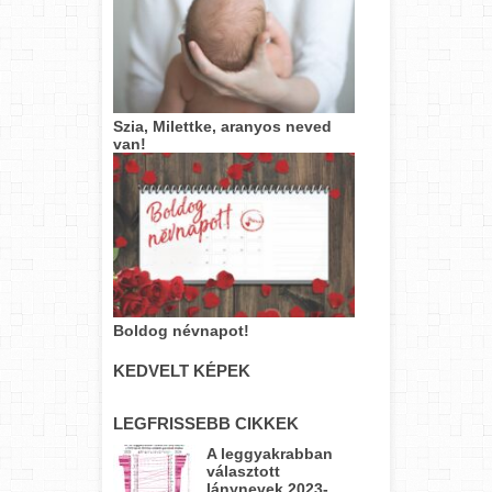
Szia, Milettke, aranyos neved
van!
Boldog névnapot!
KEDVELT KÉPEK
LEGFRISSEBB CIKKEK
A leggyakrabban
választott
lánynevek 2023-