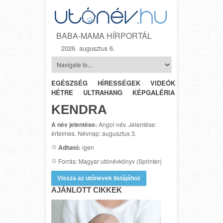
BABA-MAMA HÍRPORTÁL
2026. augusztus 6.
EGÉSZSÉG
HÍRESSÉGEK
VIDEÓK
HÉTRŐL-
HÉTRE
ULTRAHANG
KÉPGALÉRIA
SZÜLÉSZET
KENDRA
A név jelentése:
Angol név. Jelentése:
értelmes. Névnap: augusztus 3.
Adható:
igen
Forrás: Magyar utónévkönyv (Sprinter)
Vissza az utónevek listájához
AJÁNLOTT CIKKEK