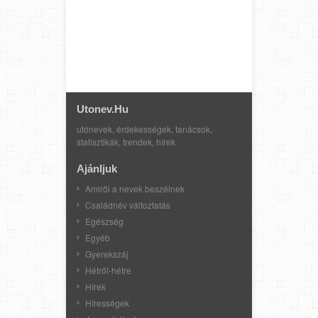
Utonev.hu
utónevek, érdekességek, tanácsok,
statisztikák, trendek, hírek
Ajánljuk
Amiről a nevek beszélnek
Családnév változtatás
Egészség
Egyéb
Gyerekszáj
Hétről-hétre
Hírek
Hírességek