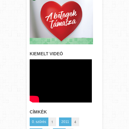
KIEMELT VIDEÓ
CÍMKÉK
1
4
0. szűrés
2011