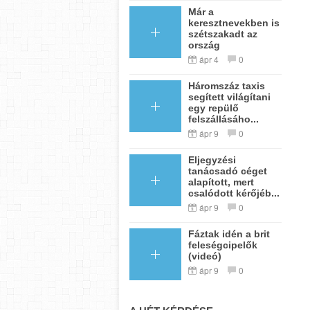
Már a
keresztnevekben is
szétszakadt az
ország
ápr 4
0
Háromszáz taxis
segített világítani
egy repülő
felszállásáho...
ápr 9
0
Eljegyzési
tanácsadó céget
alapított, mert
csalódott kérőjéb...
ápr 9
0
Fáztak idén a brit
feleségcipelők
(videó)
ápr 9
0