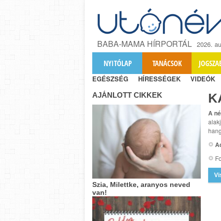
BABA-MAMA HÍRPORTÁL
2026. au
NYITÓLAP
TANÁCSOK
JOGSZA
EGÉSZSÉG
HÍRESSÉGEK
VIDEÓK
AJÁNLOTT CIKKEK
K
A né
alak
hang
A
Fo
Vi
Szia, Milettke, aranyos neved
van!