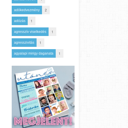
2
adókedvezmény
1
adózás
1
agresszív viselkedés
1
agresszivitás
1
agyalapi mirigy daganata