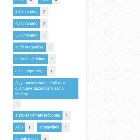
2
3D ultrahang
2
4D ultrahang
1
5D ultrahang
1
a bőr öregedése
1
a család védelme
1
a föld népessége
A gyermekek védelméről és a
gyámügyi igazgatásról szóló
törvény
1
1
a szülés várható időpontja
1
1
ABB
adatgyűjtés
4
adható nevek