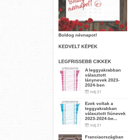
Boldog névnapot!
KEDVELT KÉPEK
LEGFRISSEBB CIKKEK
A leggyakrabban
választott
lánynevek 2023-
2024-ben
máj 21
Ezek voltak a
leggyakrabban
választott fiúnevek
2023-2024-be...
máj 21
Franciaországban