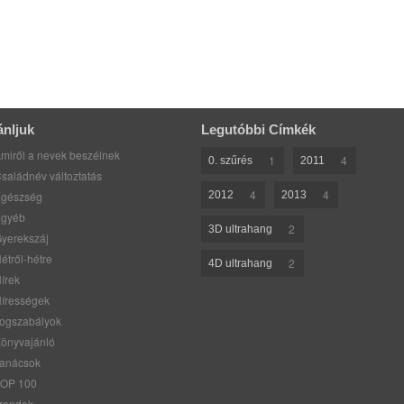
ánljuk
Legutóbbi Címkék
miről a nevek beszélnek
1
4
0. szűrés
2011
saládnév változtatás
4
4
gészség
2012
2013
gyéb
2
3D ultrahang
yerekszáj
étről-hétre
2
4D ultrahang
írek
írességek
ogszabályok
önyvajánló
anácsok
OP 100
rendek