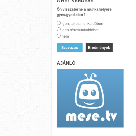
A HÉT KÉRDÉSE
Ön visszatérne a munkahelyére
gyes/gyed alatt?
igen, teljes munkaidőben
igen részmunkaidőben
nem
Eredmények
AJÁNLÓ