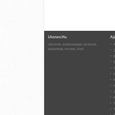
Utonev.hu
Aj
utónevek, érdekességek, tanácsok,
A
statisztikák, trendek, hírek
C
E
E
G
H
H
H
J
K
T
T
T