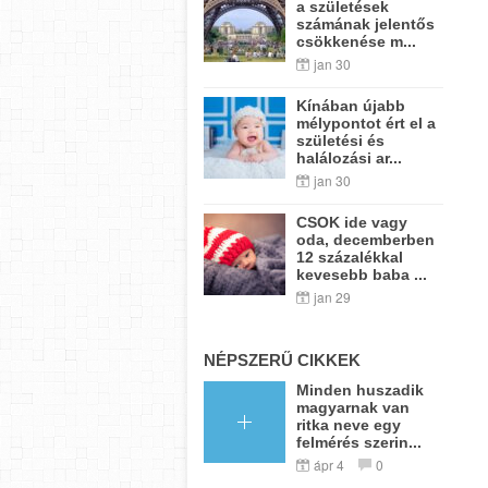
a születések
számának jelentős
csökkenése m...
jan 30
Kínában újabb
mélypontot ért el a
születési és
halálozási ar...
jan 30
CSOK ide vagy
oda, decemberben
12 százalékkal
kevesebb baba ...
jan 29
NÉPSZERŰ CIKKEK
Minden huszadik
magyarnak van
ritka neve egy
felmérés szerin...
ápr 4
0