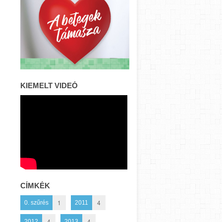
KIEMELT VIDEÓ
CÍMKÉK
1
4
0. szűrés
2011
4
4
2012
2013