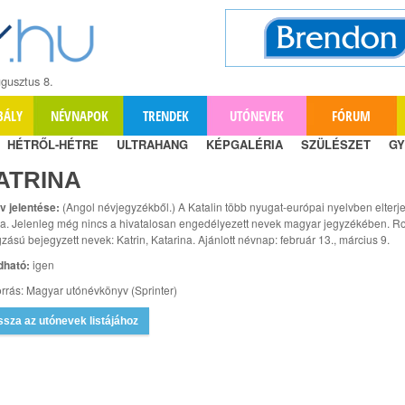
gusztus 8.
BÁLY
NÉVNAPOK
TRENDEK
UTÓNEVEK
FÓRUM
HÉTRŐL-HÉTRE
ULTRAHANG
KÉPGALÉRIA
SZÜLÉSZET
GY
ATRINA
v jelentése:
(Angol névjegyzékből.) A Katalin több nyugat-európai nyelvben elterje
ja. Jelenleg még nincs a hivatalosan engedélyezett nevek magyar jegyzékében. R
zású bejegyzett nevek: Katrin, Katarina. Ajánlott névnap: február 13., március 9.
dható:
igen
rrás: Magyar utónévkönyv (Sprinter)
ssza az utónevek listájához