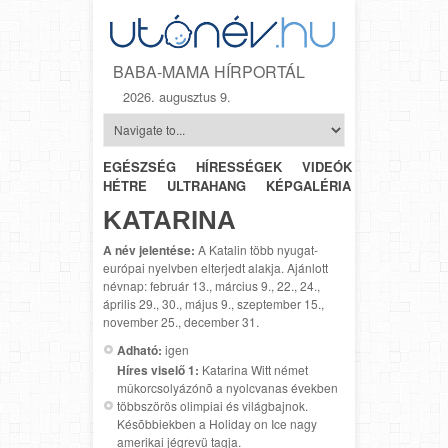
BABA-MAMA HÍRPORTÁL
2026. augusztus 9.
EGÉSZSÉG
HÍRESSÉGEK
VIDEÓK
HÉTRŐL-
HÉTRE
ULTRAHANG
KÉPGALÉRIA
SZÜLÉSZET
KATARINA
A név jelentése:
A Katalin több nyugat-
európai nyelvben elterjedt alakja. Ajánlott
névnap: február 13., március 9., 22., 24.,
április 29., 30., május 9., szeptember 15.,
november 25., december 31.
Adható:
igen
Híres viselő 1:
Katarina Witt német
mûkorcsolyázónõ a nyolcvanas években
többszörös olimpiai és világbajnok.
Késõbbiekben a Holiday on Ice nagy
amerikai jégrevü tagja.