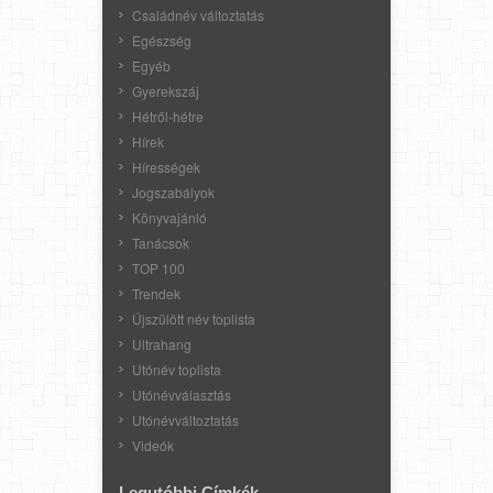
Családnév változtatás
Egészség
Egyéb
Gyerekszáj
Hétről-hétre
Hírek
Hírességek
Jogszabályok
Könyvajánló
Tanácsok
TOP 100
Trendek
Újszülött név toplista
Ultrahang
Utónév toplista
Utónévválasztás
Utónévváltoztatás
Videók
Legutóbbi Címkék