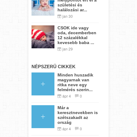
születési és
halálozási ar...
jan 30
CSOK ide vagy
oda, decemberben
12 százalékkal
kevesebb baba ...
jan 29
NÉPSZERŰ CIKKEK
Minden huszadik
magyarnak van
ritka neve egy
felmérés szerin...
ápr 4
0
Már a
keresztnevekben is
szétszakadt az
ország
ápr 4
0