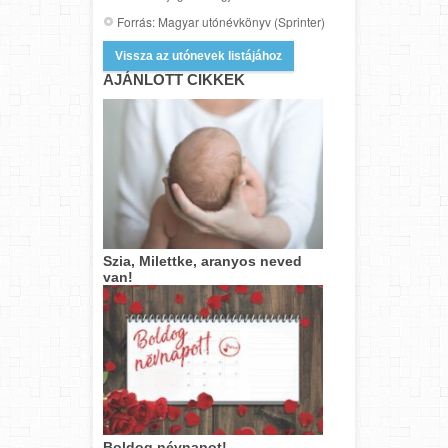
Forrás: Magyar utónévkönyv (Sprinter)
Vissza az utónevek listájához
AJÁNLOTT CIKKEK
Szia, Milettke, aranyos neved
van!
Boldog névnapot!