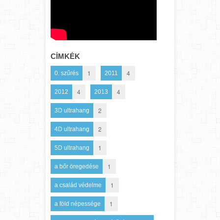
CÍMKÉK
1
4
0. szűrés
2011
4
4
2012
2013
2
3D ultrahang
2
4D ultrahang
1
5D ultrahang
1
a bőr öregedése
1
a család védelme
1
a föld népessége