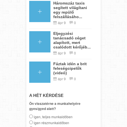
Háromszáz taxis
segített világítani
egy repülő
felszállásáho...
ápr 9
0
Eljegyzési
tanácsadó céget
alapított, mert
csalódott kérőjéb...
ápr 9
0
Fáztak idén a brit
feleségcipelők
(videó)
ápr 9
0
A HÉT KÉRDÉSE
Ön visszatérne a munkahelyére
gyes/gyed alatt?
igen, teljes munkaidőben
igen részmunkaidőben