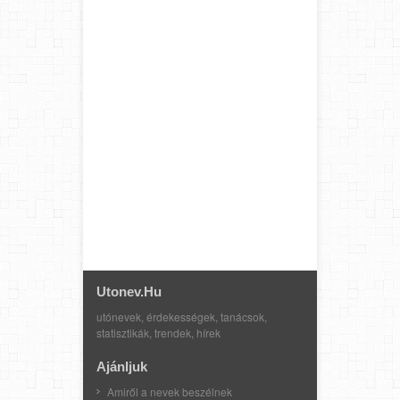
Utonev.hu
utónevek, érdekességek, tanácsok,
statisztikák, trendek, hírek
Ajánljuk
Amiről a nevek beszélnek