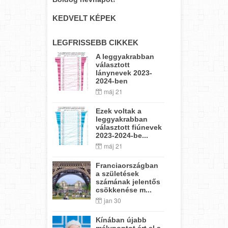
KEDVELT KÉPEK
LEGFRISSEBB CIKKEK
A leggyakrabban
választott
lánynevek 2023-
2024-ben
máj 21
Ezek voltak a
leggyakrabban
választott fiúnevek
2023-2024-be...
máj 21
Franciaországban
a születések
számának jelentős
csökkenése m...
jan 30
Kínában újabb
mélypontot ért el a