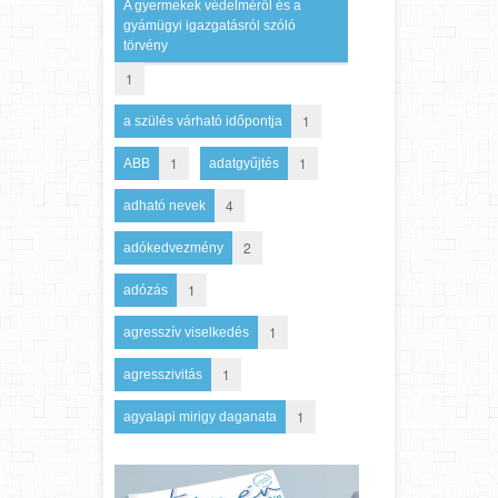
A gyermekek védelméről és a
gyámügyi igazgatásról szóló
törvény
1
1
a szülés várható időpontja
1
1
ABB
adatgyűjtés
4
adható nevek
2
adókedvezmény
1
adózás
1
agresszív viselkedés
1
agresszivitás
1
agyalapi mirigy daganata