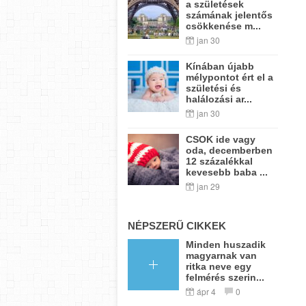
a születések
számának jelentős
csökkenése m...
jan 30
Kínában újabb
mélypontot ért el a
születési és
halálozási ar...
jan 30
CSOK ide vagy
oda, decemberben
12 százalékkal
kevesebb baba ...
jan 29
NÉPSZERŰ CIKKEK
Minden huszadik
magyarnak van
ritka neve egy
felmérés szerin...
ápr 4
0