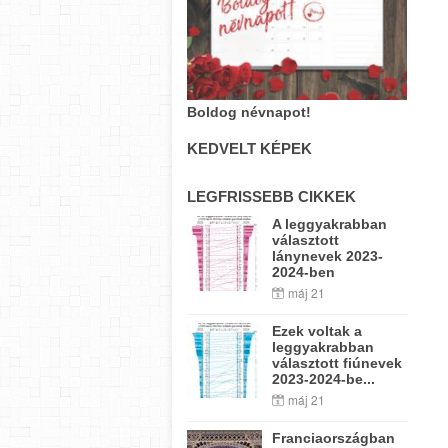
Boldog névnapot!
KEDVELT KÉPEK
LEGFRISSEBB CIKKEK
A leggyakrabban
választott
lánynevek 2023-
2024-ben
máj 21
Ezek voltak a
leggyakrabban
választott fiúnevek
2023-2024-be...
máj 21
Franciaországban