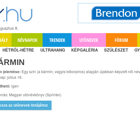
gusztus 8.
BÁLY
NÉVNAPOK
TRENDEK
UTÓNEVEK
FÓRUM
HÉTRŐL-HÉTRE
ULTRAHANG
KÉPGALÉRIA
SZÜLÉSZET
GY
ÁRMIN
v jelentése:
Egy szín (a kármin, vagyis bíborpiros) alapján újabban képzett női név
ap: július 16.
dható:
igen
rrás: Magyar utónévkönyv (Sprinter)
ssza az utónevek listájához