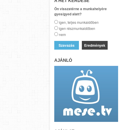
A HÉT KÉRDÉSE
Ön visszatérne a munkahelyére
gyes/gyed alatt?
igen, teljes munkaidőben
igen részmunkaidőben
nem
Eredmények
AJÁNLÓ