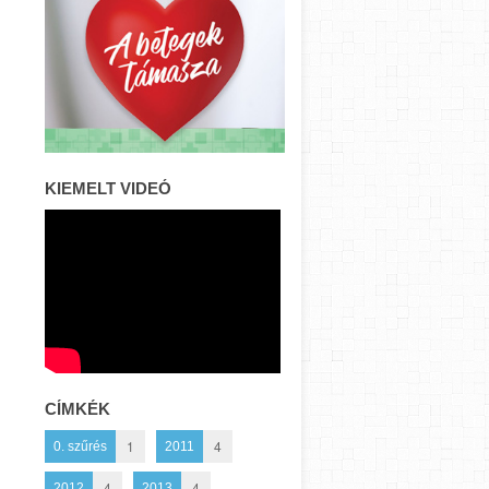
KIEMELT VIDEÓ
CÍMKÉK
1
4
0. szűrés
2011
4
4
2012
2013