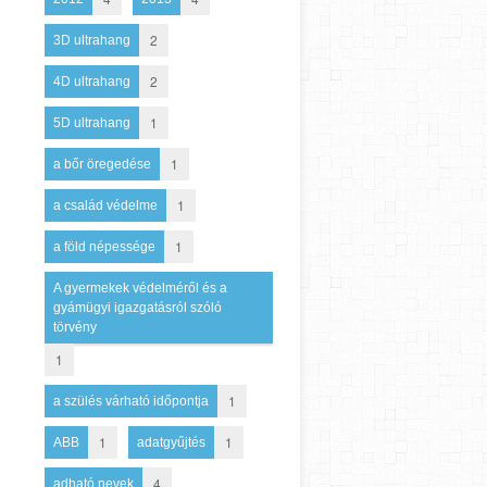
2
3D ultrahang
2
4D ultrahang
1
5D ultrahang
1
a bőr öregedése
1
a család védelme
1
a föld népessége
A gyermekek védelméről és a
gyámügyi igazgatásról szóló
törvény
1
1
a szülés várható időpontja
1
1
ABB
adatgyűjtés
4
adható nevek