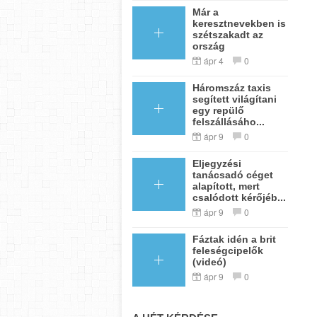
Már a
keresztnevekben is
szétszakadt az
ország
ápr 4
0
Háromszáz taxis
segített világítani
egy repülő
felszállásáho...
ápr 9
0
Eljegyzési
tanácsadó céget
alapított, mert
csalódott kérőjéb...
ápr 9
0
Fáztak idén a brit
feleségcipelők
(videó)
ápr 9
0