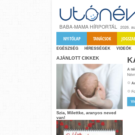
BABA-MAMA HÍRPORTÁL
2026. au
NYITÓLAP
TANÁCSOK
JOGSZA
EGÉSZSÉG
HÍRESSÉGEK
VIDEÓK
AJÁNLOTT CIKKEK
K
A né
Névn
A
Fo
Vi
Szia, Milettke, aranyos neved
van!