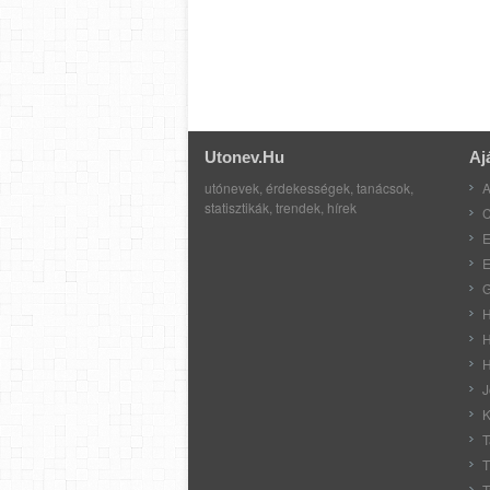
Utonev.hu
Aj
utónevek, érdekességek, tanácsok,
A
statisztikák, trendek, hírek
C
E
E
G
H
H
H
J
K
T
T
T