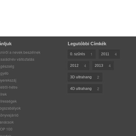
ánljuk
Legutóbbi Címkék
miről a nevek beszélnek
1
4
0. szűrés
2011
saládnév változtatás
4
4
gészség
2012
2013
gyéb
2
3D ultrahang
yerekszáj
étről-hétre
2
4D ultrahang
írek
írességek
ogszabályok
önyvajánló
anácsok
OP 100
rendek