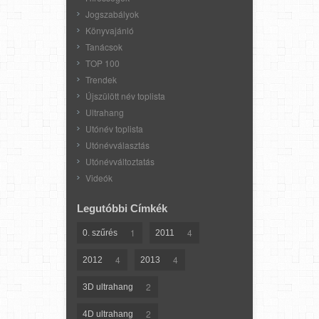
Jogszabályok
Könyvajánló
Tanácsok
TOP 100
Trendek
Újszülött név toplista
Ultrahang
Utónév toplista
Utónévválasztás
Utónévváltoztatás
Videók
Legutóbbi Címkék
1
4
0. szűrés
2011
4
4
2012
2013
2
3D ultrahang
2
4D ultrahang