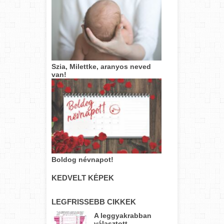
Szia, Milettke, aranyos neved
van!
Boldog névnapot!
KEDVELT KÉPEK
LEGFRISSEBB CIKKEK
A leggyakrabban
választott