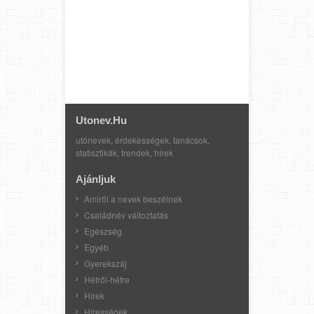
Utonev.hu
utónevek, érdekességek, tanácsok,
statisztikák, trendek, hírek
Ajánljuk
Amiről a nevek beszélnek
Családnév változtatás
Egészség
Egyéb
Gyerekszáj
Hétről-hétre
Hírek
Hírességek