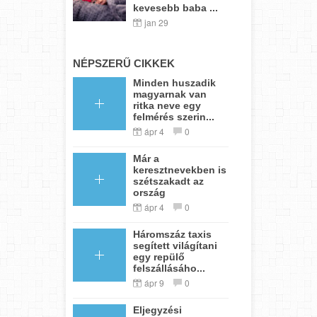
kevesebb baba ...
jan 29
NÉPSZERŰ CIKKEK
Minden huszadik
magyarnak van
ritka neve egy
felmérés szerin...
ápr 4
0
Már a
keresztnevekben is
szétszakadt az
ország
ápr 4
0
Háromszáz taxis
segített világítani
egy repülő
felszállásáho...
ápr 9
0
Eljegyzési