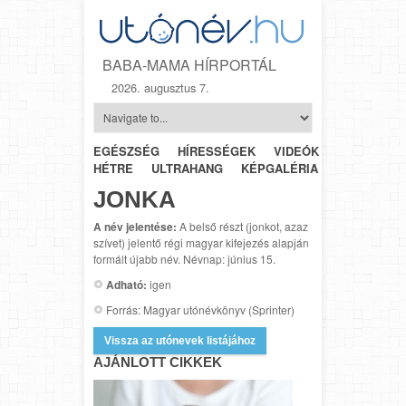
BABA-MAMA HÍRPORTÁL
2026. augusztus 7.
EGÉSZSÉG
HÍRESSÉGEK
VIDEÓK
HÉTRŐL-
HÉTRE
ULTRAHANG
KÉPGALÉRIA
SZÜLÉSZET
JONKA
A név jelentése:
A belső részt (jonkot, azaz
szívet) jelentő régi magyar kifejezés alapján
formált újabb név. Névnap: június 15.
Adható:
igen
Forrás: Magyar utónévkönyv (Sprinter)
Vissza az utónevek listájához
AJÁNLOTT CIKKEK