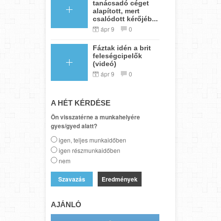
tanácsadó céget
alapított, mert
csalódott kérőjéb...
ápr 9
0
Fáztak idén a brit
feleségcipelők
(videó)
ápr 9
0
A HÉT KÉRDÉSE
Ön visszatérne a munkahelyére
gyes/gyed alatt?
igen, teljes munkaidőben
igen részmunkaidőben
nem
Eredmények
AJÁNLÓ