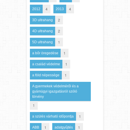
4
4
2012
2013
2
3D ultrahang
2
4D ultrahang
1
5D ultrahang
1
a bőr öregedése
1
a család védelme
1
a föld népessége
A gyermekek védelméről és a
gyámügyi igazgatásról szóló
törvény
1
1
a szülés várható időpontja
1
1
ABB
adatgyűjtés