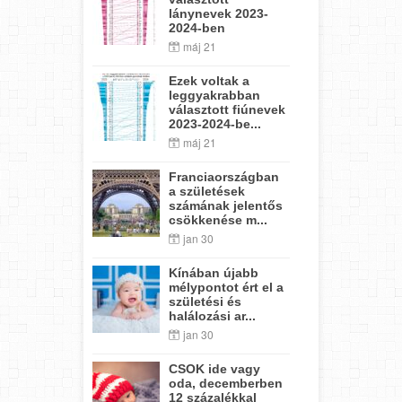
lánynevek 2023-
2024-ben
máj 21
Ezek voltak a
leggyakrabban
választott fiúnevek
2023-2024-be...
máj 21
Franciaországban
a születések
számának jelentős
csökkenése m...
jan 30
Kínában újabb
mélypontot ért el a
születési és
halálozási ar...
jan 30
CSOK ide vagy
oda, decemberben
12 százalékkal