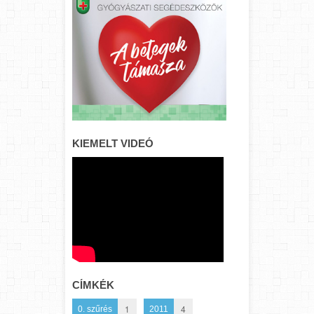
KIEMELT VIDEÓ
CÍMKÉK
1
4
0. szűrés
2011