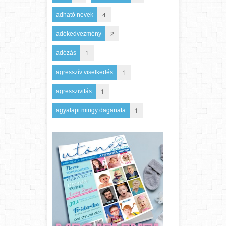
4
adható nevek
2
adókedvezmény
1
adózás
1
agresszív viselkedés
1
agresszivitás
1
agyalapi mirigy daganata