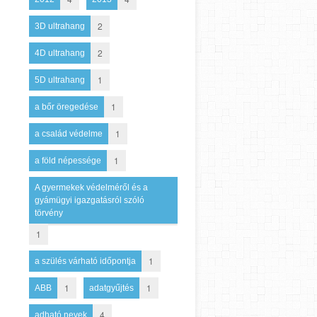
2
3D ultrahang
2
4D ultrahang
1
5D ultrahang
1
a bőr öregedése
1
a család védelme
1
a föld népessége
A gyermekek védelméről és a
gyámügyi igazgatásról szóló
törvény
1
1
a szülés várható időpontja
1
1
ABB
adatgyűjtés
4
adható nevek