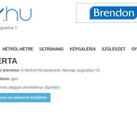
gusztus 7.
BÁLY
NÉVNAPOK
TRENDEK
UTÓNEVEK
FÓRUM
HÉTRŐL-HÉTRE
ULTRAHANG
KÉPGALÉRIA
SZÜLÉSZET
GY
ERTA
v jelentése:
A Gertrúd fríz beceneve. Névnap: augusztus 13.
dható:
igen
rrás: Magyar utónévkönyv (Sprinter)
ssza az utónevek listájához