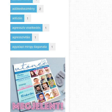
2
adókedvezmény
1
adózás
1
agresszív viselkedés
1
agresszivitás
1
agyalapi mirigy daganata