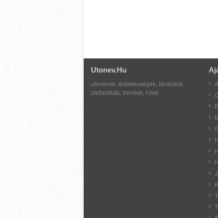
Utonev.hu
Aj
utónevek, érdekességek, tanácsok,
A
statisztikák, trendek, hírek
C
E
E
G
H
H
H
J
K
T
T
T