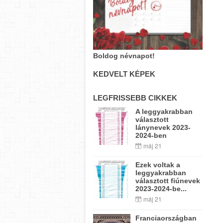
Boldog névnapot!
KEDVELT KÉPEK
LEGFRISSEBB CIKKEK
A leggyakrabban
választott
lánynevek 2023-
2024-ben
máj 21
Ezek voltak a
leggyakrabban
választott fiúnevek
2023-2024-be...
máj 21
Franciaországban