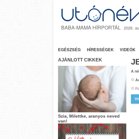
BABA-MAMA HÍRPORTÁL
2026. au
NYITÓLAP
TANÁCSOK
JOGSZA
EGÉSZSÉG
HÍRESSÉGEK
VIDEÓK
AJÁNLOTT CIKKEK
J
A né
A
Fo
Vi
Szia, Milettke, aranyos neved
van!