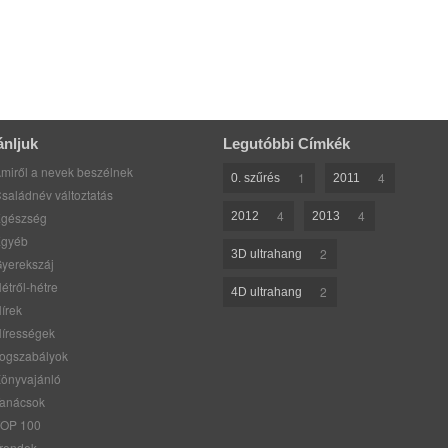
ánljuk
Legutóbbi Címkék
miről a nevek beszélnek
1
4
0. szűrés
2011
saládnév változtatás
4
4
gészség
2012
2013
gyéb
2
3D ultrahang
yerekszáj
étről-hétre
2
4D ultrahang
írek
írességek
ogszabályok
önyvajánló
anácsok
OP 100
rendek