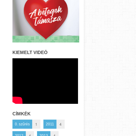
KIEMELT VIDEÓ
CÍMKÉK
1
4
0. szűrés
2011
4
4
2012
2013