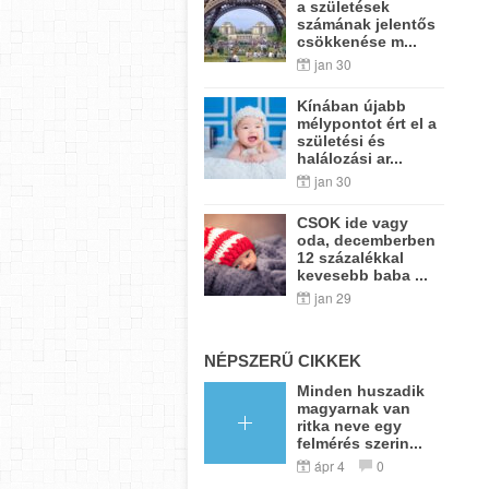
a születések
számának jelentős
csökkenése m...
jan 30
Kínában újabb
mélypontot ért el a
születési és
halálozási ar...
jan 30
CSOK ide vagy
oda, decemberben
12 százalékkal
kevesebb baba ...
jan 29
NÉPSZERŰ CIKKEK
Minden huszadik
magyarnak van
ritka neve egy
felmérés szerin...
ápr 4
0