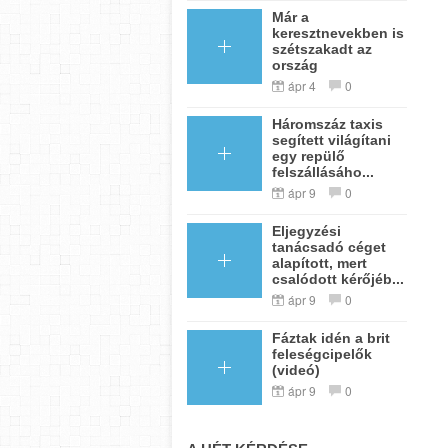
Már a
keresztnevekben is
szétszakadt az
ország
ápr 4
0
Háromszáz taxis
segített világítani
egy repülő
felszállásáho...
ápr 9
0
Eljegyzési
tanácsadó céget
alapított, mert
csalódott kérőjéb...
ápr 9
0
Fáztak idén a brit
feleségcipelők
(videó)
ápr 9
0