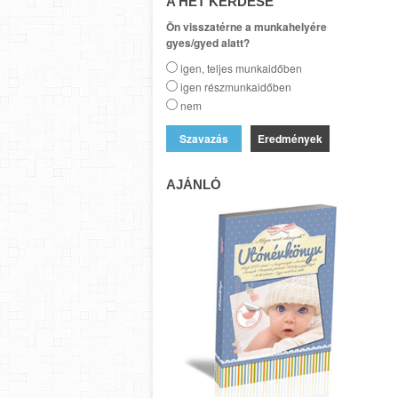
A HÉT KÉRDÉSE
Ön visszatérne a munkahelyére
gyes/gyed alatt?
igen, teljes munkaidőben
igen részmunkaidőben
nem
Eredmények
AJÁNLÓ