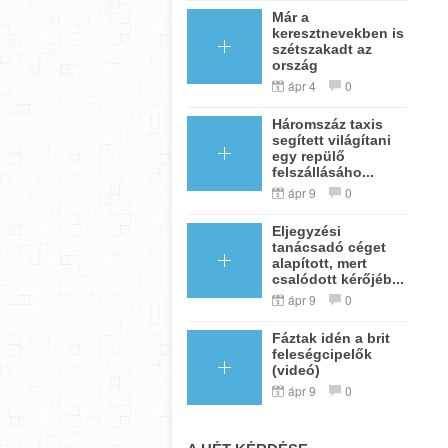
Már a
keresztnevekben is
szétszakadt az
ország
ápr 4
0
Háromszáz taxis
segített világítani
egy repülő
felszállásáho...
ápr 9
0
Eljegyzési
tanácsadó céget
alapított, mert
csalódott kérőjéb...
ápr 9
0
Fáztak idén a brit
feleségcipelők
(videó)
ápr 9
0