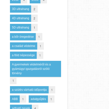
2
3D ultrahang
2
4D ultrahang
1
5D ultrahang
1
a bőr öregedése
1
a család védelme
1
a föld népessége
A gyermekek védelméről és a
gyámügyi igazgatásról szóló
törvény
1
1
a szülés várható időpontja
1
1
ABB
adatgyűjtés
4
adható nevek