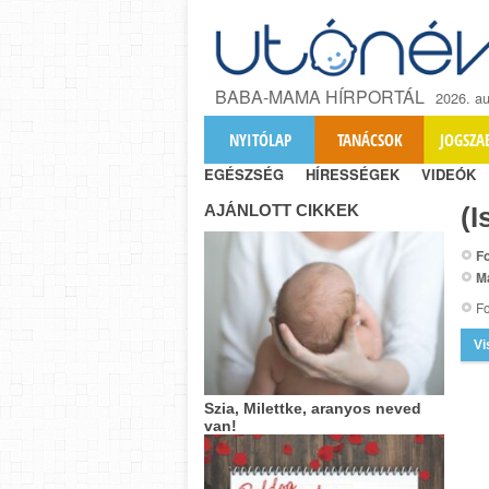
BABA-MAMA HÍRPORTÁL
2026. au
NYITÓLAP
TANÁCSOK
JOGSZA
EGÉSZSÉG
HÍRESSÉGEK
VIDEÓK
AJÁNLOTT CIKKEK
(I
Fo
M
Fo
Vi
Szia, Milettke, aranyos neved
van!