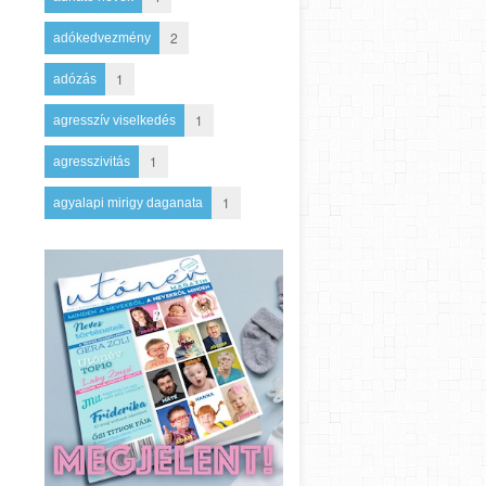
2
adókedvezmény
1
adózás
1
agresszív viselkedés
1
agresszivitás
1
agyalapi mirigy daganata