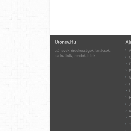
Utonev.hu
Aj
utónevek, érdekességek, tanácsok,
A
statisztikák, trendek, hírek
C
E
E
G
H
H
H
J
K
T
T
T