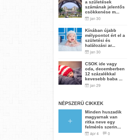
a születések
számának jelentős
csökkenése m...
jan 30
Kínában újabb
mélypontot ért el a
születési és
halálozási ar...
jan 30
CSOK ide vagy
oda, decemberben
12 százalékkal
kevesebb baba ...
jan 29
NÉPSZERŰ CIKKEK
Minden huszadik
magyarnak van
ritka neve egy
felmérés szerin...
ápr 4
0