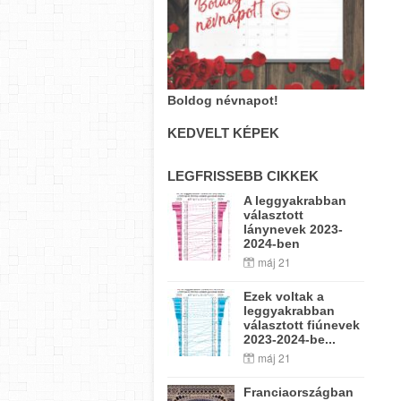
Boldog névnapot!
KEDVELT KÉPEK
LEGFRISSEBB CIKKEK
A leggyakrabban
választott
lánynevek 2023-
2024-ben
máj 21
Ezek voltak a
leggyakrabban
választott fiúnevek
2023-2024-be...
máj 21
Franciaországban