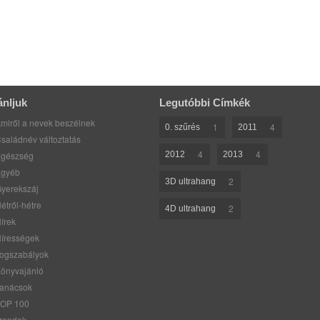
ánljuk
Legutóbbi Címkék
miről a nevek beszélnek
1
4
0. szűrés
2011
saládnév változtatás
4
4
gészség
2012
2013
gyéb
2
3D ultrahang
yerekszáj
étről-hétre
2
4D ultrahang
írek
írességek
ogszabályok
önyvajánló
anácsok
OP 100
rendek