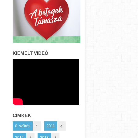
KIEMELT VIDEÓ
CÍMKÉK
1
4
0. szűrés
2011
4
4
2012
2013