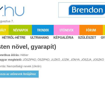
gusztus 7.
BÁLY
NÉVNAPOK
TRENDEK
UTÓNEVEK
FÓRUM
HÉTRŐL-HÉTRE
ULTRAHANG
KÉPGALÉRIA
SZÜLÉSZET
GY
sten növel, gyarapít)
netikus átírás:
Héber
agyar megfelelő:
JÓSZIPKO, ÓSZIPKO, JUZKÓ, JÚZIK, JÓNYA, JÓSZJA, JOSZKÓ
rrás: Nemzetiségi nevek (Ukrán)
ssza az utónevek listájához