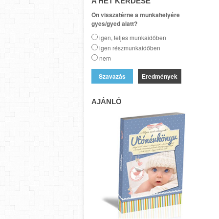
A HÉT KÉRDÉSE
Ön visszatérne a munkahelyére
gyes/gyed alatt?
igen, teljes munkaidőben
igen részmunkaidőben
nem
Eredmények
AJÁNLÓ