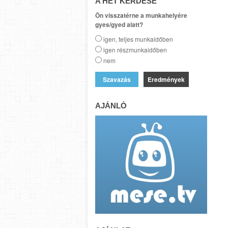
A HÉT KÉRDÉSE
Ön visszatérne a munkahelyére
gyes/gyed alatt?
igen, teljes munkaidőben
igen részmunkaidőben
nem
Eredmények
AJÁNLÓ