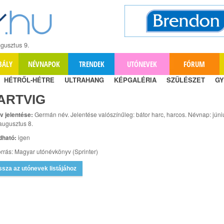
gusztus 9.
BÁLY
NÉVNAPOK
TRENDEK
UTÓNEVEK
FÓRUM
HÉTRŐL-HÉTRE
ULTRAHANG
KÉPGALÉRIA
SZÜLÉSZET
GY
ARTVIG
v jelentése:
Germán név. Jelentése valószínűleg: bátor harc, harcos. Névnap: júni
 augusztus 8.
dható:
igen
rrás: Magyar utónévkönyv (Sprinter)
ssza az utónevek listájához