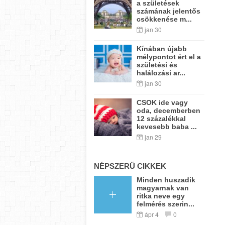
a születések
számának jelentős
csökkenése m...
jan 30
Kínában újabb
mélypontot ért el a
születési és
halálozási ar...
jan 30
CSOK ide vagy
oda, decemberben
12 százalékkal
kevesebb baba ...
jan 29
NÉPSZERŰ CIKKEK
Minden huszadik
magyarnak van
ritka neve egy
felmérés szerin...
ápr 4
0