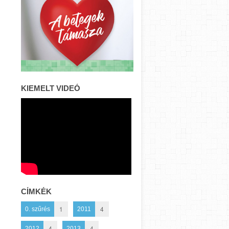
KIEMELT VIDEÓ
CÍMKÉK
1
4
0. szűrés
2011
4
4
2012
2013