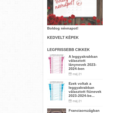
Boldog névnapot!
KEDVELT KÉPEK
LEGFRISSEBB CIKKEK
A leggyakrabban
választott
lánynevek 2023-
2024-ben
máj 21
Ezek voltak a
leggyakrabban
választott fiúnevek
2023-2024-be...
máj 21
Franciaországban