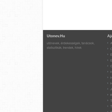
Utonev.hu
Aj
utónevek, érdekességek, tanácsok,
A
statisztikák, trendek, hírek
C
E
E
G
H
H
H
J
K
T
T
T