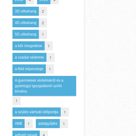
2
3D ultrahang
2
4D ultrahang
1
5D ultrahang
1
a bőr öregedése
1
a család védelme
1
a föld népessége
A gyermekek védelméről és a
gyámügyi igazgatásról szóló
törvény
1
1
a szülés várható időpontja
1
1
ABB
adatgyűjtés
4
adható nevek