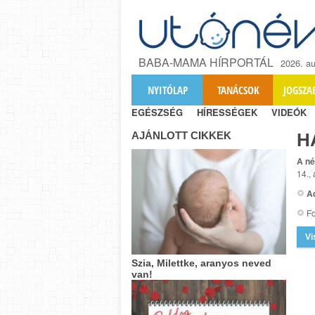
BABA-MAMA HÍRPORTÁL
2026. au
NYITÓLAP
TANÁCSOK
JOGSZA
EGÉSZSÉG
HÍRESSÉGEK
VIDEÓK
AJÁNLOTT CIKKEK
H
A né
14.,
A
Fo
Vi
Szia, Milettke, aranyos neved
van!