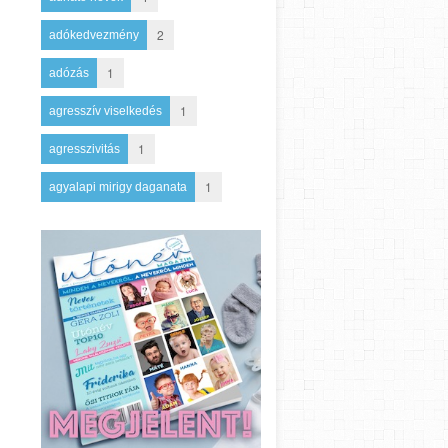
2
adókedvezmény
1
adózás
1
agresszív viselkedés
1
agresszivitás
1
agyalapi mirigy daganata