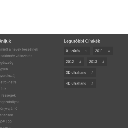
ánljuk
Legutóbbi Címkék
miről a nevek beszélnek
1
4
0. szűrés
2011
saládnév változtatás
4
4
gészség
2012
2013
gyéb
2
3D ultrahang
yerekszáj
étről-hétre
2
4D ultrahang
írek
írességek
ogszabályok
önyvajánló
anácsok
OP 100
rendek