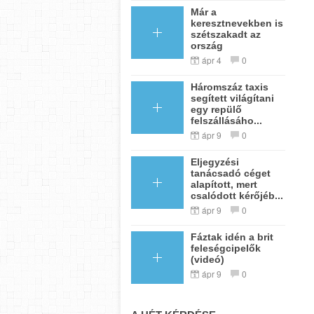
Már a
keresztnevekben is
szétszakadt az
ország
ápr 4
0
Háromszáz taxis
segített világítani
egy repülő
felszállásáho...
ápr 9
0
Eljegyzési
tanácsadó céget
alapított, mert
csalódott kérőjéb...
ápr 9
0
Fáztak idén a brit
feleségcipelők
(videó)
ápr 9
0