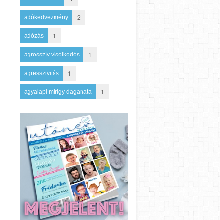
2
adókedvezmény
1
adózás
1
agresszív viselkedés
1
agresszivitás
1
agyalapi mirigy daganata