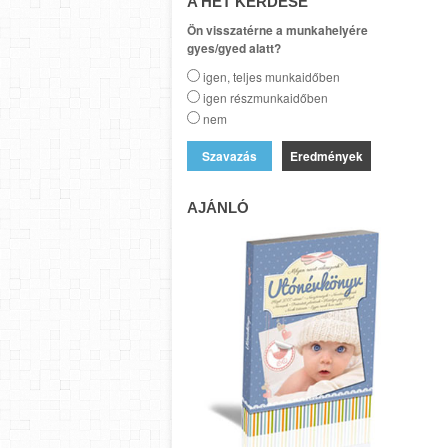
A HÉT KÉRDÉSE
Ön visszatérne a munkahelyére
gyes/gyed alatt?
igen, teljes munkaidőben
igen részmunkaidőben
nem
Eredmények
AJÁNLÓ