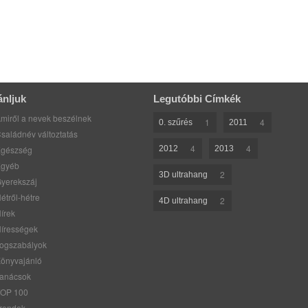
ánljuk
Legutóbbi Címkék
miről a nevek beszélnek
1
4
0. szűrés
2011
saládnév változtatás
4
4
gészség
2012
2013
gyéb
2
3D ultrahang
yerekszáj
étről-hétre
2
4D ultrahang
írek
írességek
ogszabályok
önyvajánló
anácsok
OP 100
rendek