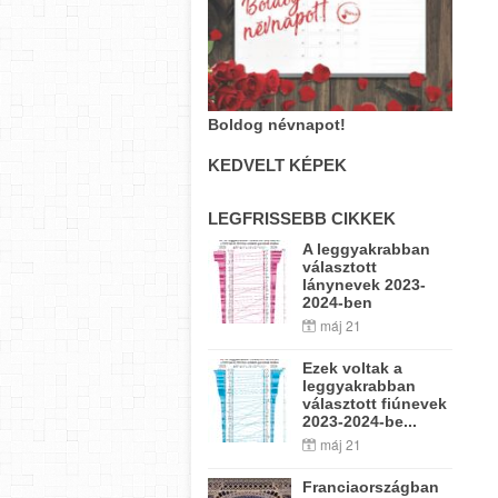
Boldog névnapot!
KEDVELT KÉPEK
LEGFRISSEBB CIKKEK
A leggyakrabban
választott
lánynevek 2023-
2024-ben
máj 21
Ezek voltak a
leggyakrabban
választott fiúnevek
2023-2024-be...
máj 21
Franciaországban