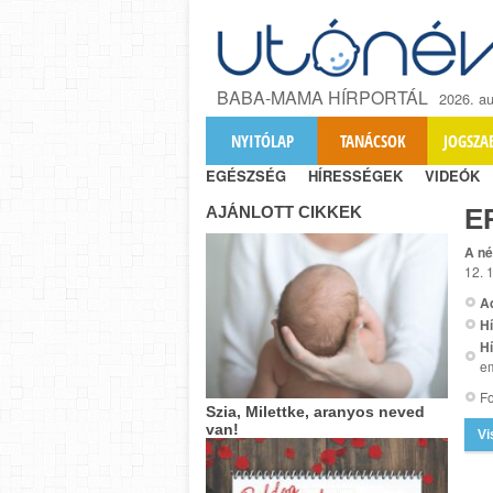
BABA-MAMA HÍRPORTÁL
2026. au
NYITÓLAP
TANÁCSOK
JOGSZA
EGÉSZSÉG
HÍRESSÉGEK
VIDEÓK
AJÁNLOTT CIKKEK
E
A né
12. 
A
Hí
Hí
em
Fo
Szia, Milettke, aranyos neved
van!
Vi