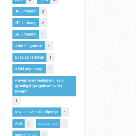
2
3D ultrahang
2
4D ultrahang
1
5D ultrahang
1
a bőr öregedése
1
a család védelme
1
a föld népessége
A gyermekek védelméről és a
gyámügyi igazgatásról szóló
törvény
1
1
a szülés várható időpontja
1
1
ABB
adatgyűjtés
4
adható nevek