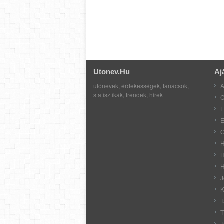
Utonev.hu
Aj
utónevek, érdekességek, tanácsok,
A
statisztikák, trendek, hírek
C
E
E
G
H
H
H
J
K
T
T
T