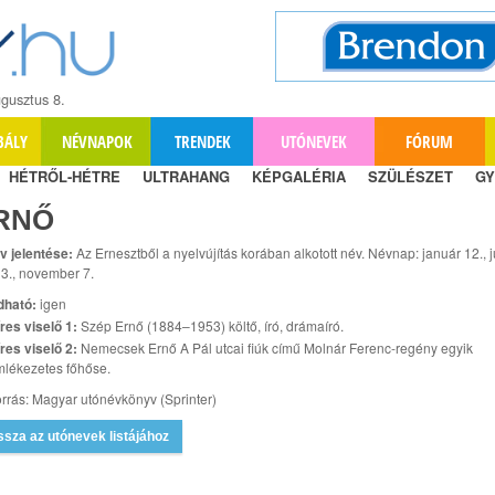
gusztus 8.
BÁLY
NÉVNAPOK
TRENDEK
UTÓNEVEK
FÓRUM
HÉTRŐL-HÉTRE
ULTRAHANG
KÉPGALÉRIA
SZÜLÉSZET
GY
RNŐ
v jelentése:
Az Ernesztből a nyelvújítás korában alkotott név. Névnap: január 12., j
13., november 7.
dható:
igen
res viselő 1:
Szép Ernő (1884–1953) költő, író, drámaíró.
res viselő 2:
Nemecsek Ernő A Pál utcai fiúk című Molnár Ferenc-regény egyik
lékezetes főhőse.
rrás: Magyar utónévkönyv (Sprinter)
ssza az utónevek listájához