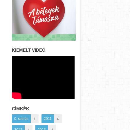
KIEMELT VIDEÓ
CÍMKÉK
1
4
0. szűrés
2011
4
4
2012
2013