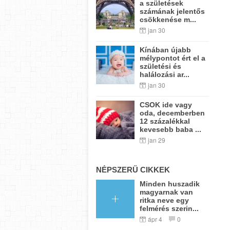
a születések
számának jelentős
csökkenése m...
jan 30
Kínában újabb
mélypontot ért el a
születési és
halálozási ar...
jan 30
CSOK ide vagy
oda, decemberben
12 százalékkal
kevesebb baba ...
jan 29
NÉPSZERŰ CIKKEK
Minden huszadik
magyarnak van
ritka neve egy
felmérés szerin...
ápr 4
0