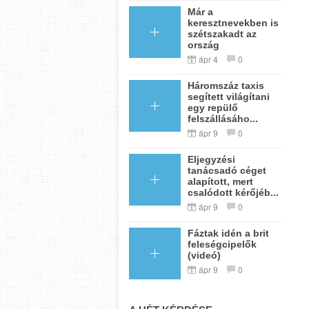
Már a
keresztnevekben is
szétszakadt az
ország
ápr 4
0
Háromszáz taxis
segített világítani
egy repülő
felszállásáho...
ápr 9
0
Eljegyzési
tanácsadó céget
alapított, mert
csalódott kérőjéb...
ápr 9
0
Fáztak idén a brit
feleségcipelők
(videó)
ápr 9
0