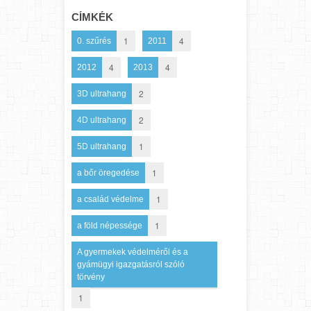
CÍMKÉK
1
4
0. szűrés
2011
4
4
2012
2013
2
3D ultrahang
2
4D ultrahang
1
5D ultrahang
1
a bőr öregedése
1
a család védelme
1
a föld népessége
A gyermekek védelméről és a
gyámügyi igazgatásról szóló
törvény
1