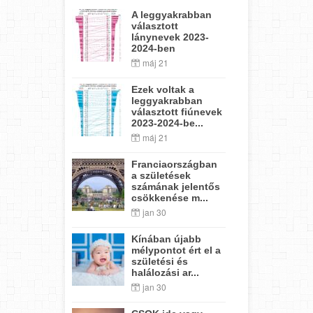
A leggyakrabban
választott
lánynevek 2023-
2024-ben
máj 21
Ezek voltak a
leggyakrabban
választott fiúnevek
2023-2024-be...
máj 21
Franciaországban
a születések
számának jelentős
csökkenése m...
jan 30
Kínában újabb
mélypontot ért el a
születési és
halálozási ar...
jan 30