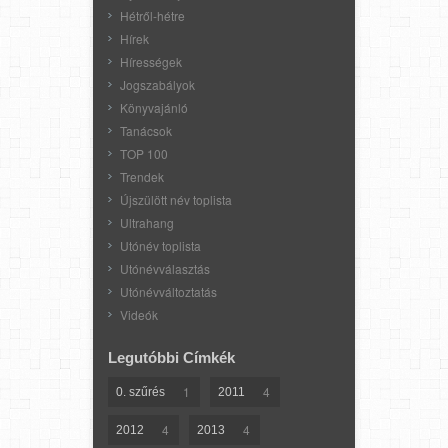
Hétről-hétre
Hírek
Hírességek
Jogszabályok
Könyvajánló
Tanácsok
TOP 100
Trendek
Újszülött név toplista
Ultrahang
Utónév toplista
Utónévválasztás
Utónévváltoztatás
Videók
Legutóbbi Címkék
1
4
0. szűrés
2011
4
4
2012
2013