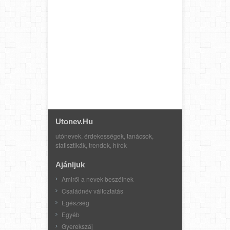
Utonev.hu
utónevek, érdekességek, tanácsok,
statisztikák, trendek, hírek
Ajánljuk
Amiről a nevek beszélnek
Családnév változtatás
Egészség
Egyéb
Gyerekszáj