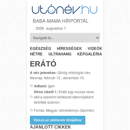
BABA-MAMA HÍRPORTÁL
2026. augusztus 7.
EGÉSZSÉG
HÍRESSÉGEK
VIDEÓK
HÉTRŐL-
HÉTRE
ULTRAHANG
KÉPGALÉRIA
SZÜLÉSZET
ERÁTÓ
A név jelentése:
Görög mitológiai név.
Névnap: február 12., december 10.
Adható:
igen
Híres viselő 1:
Erató egy múzsa neve,
akit a szerelmi költészet istennőjeként
tartottak számon.
Forrás: Magyar utónévkönyv (Sprinter)
Vissza az utónevek listájához
AJÁNLOTT CIKKEK