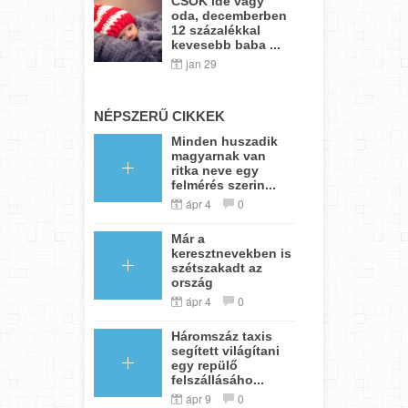
CSOK ide vagy
oda, decemberben
12 százalékkal
kevesebb baba ...
jan 29
NÉPSZERŰ CIKKEK
Minden huszadik
magyarnak van
ritka neve egy
felmérés szerin...
ápr 4
0
Már a
keresztnevekben is
szétszakadt az
ország
ápr 4
0
Háromszáz taxis
segített világítani
egy repülő
felszállásáho...
ápr 9
0