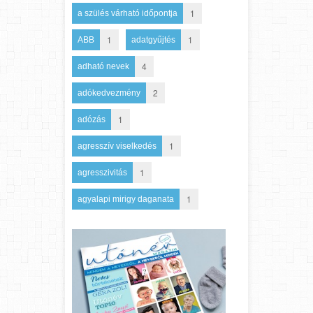
1
a szülés várható időpontja
1
1
ABB
adatgyűjtés
4
adható nevek
2
adókedvezmény
1
adózás
1
agresszív viselkedés
1
agresszivitás
1
agyalapi mirigy daganata