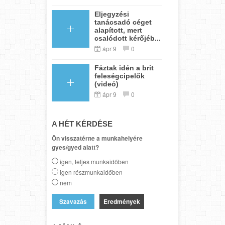
Eljegyzési
tanácsadó céget
alapított, mert
csalódott kérőjéb...
ápr 9
0
Fáztak idén a brit
feleségcipelők
(videó)
ápr 9
0
A HÉT KÉRDÉSE
Ön visszatérne a munkahelyére
gyes/gyed alatt?
igen, teljes munkaidőben
igen részmunkaidőben
nem
Eredmények