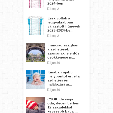
2024-ben
máj 21
Ezek voltak a
leggyakrabban
választott fiúnevek
2023-2024-be...
máj 21
Franciaországban
a születések
számának jelentős
csökkenése m...
jan 30
Kínában újabb
mélypontot ért el a
születési és
halálozási ar...
jan 30
CSOK ide vagy
oda, decemberben
12 százalékkal
kevesebb baba ...