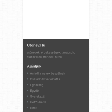
Utonev.hu
utónevek, érdekességek, tanácsok,
statisztikák, trendek, hírek
Ajánljuk
Amiről a nevek beszélnek
Családnév változtatás
Egészség
Egyéb
Gyerekszáj
Hétről-hétre
Hírek