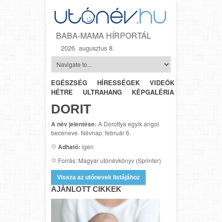
BABA-MAMA HÍRPORTÁL
2026. augusztus 8.
EGÉSZSÉG
HÍRESSÉGEK
VIDEÓK
HÉTRŐL-
HÉTRE
ULTRAHANG
KÉPGALÉRIA
SZÜLÉSZET
DORIT
A név jelentése:
A Dorottya egyik angol
beceneve. Névnap: február 6.
Adható:
igen
Forrás: Magyar utónévkönyv (Sprinter)
Vissza az utónevek listájához
AJÁNLOTT CIKKEK