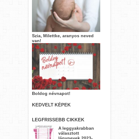
Szia, Milettke, aranyos neved
van!
Boldog névnapot!
KEDVELT KÉPEK
LEGFRISSEBB CIKKEK
A leggyakrabban
választott
lánynevek 2023-