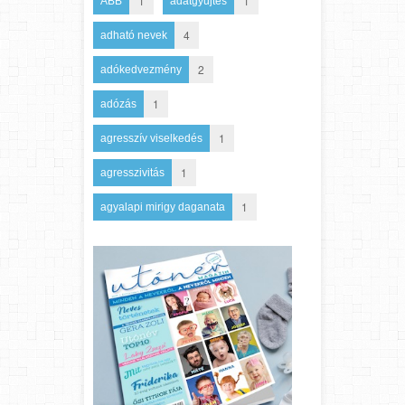
1
1
ABB
adatgyűjtés
4
adható nevek
2
adókedvezmény
1
adózás
1
agresszív viselkedés
1
agresszivitás
1
agyalapi mirigy daganata