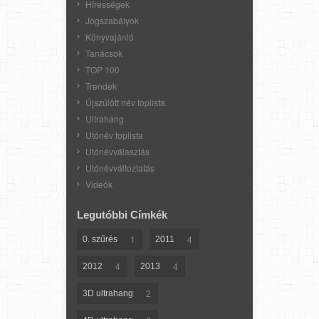
Hírességek
Jogszabályok
Könyvajánló
Tanácsok
TOP 100
Trendek
Újszülött név toplista
Ultrahang
Utónév toplista
Utónévválasztás
Utónévváltoztatás
Videók
Legutóbbi Címkék
1
4
0. szűrés
2011
4
4
2012
2013
2
3D ultrahang