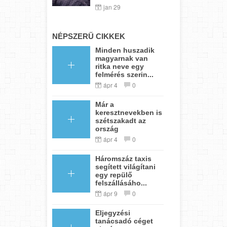
jan 29
NÉPSZERŰ CIKKEK
Minden huszadik
magyarnak van
ritka neve egy
felmérés szerin...
ápr 4
0
Már a
keresztnevekben is
szétszakadt az
ország
ápr 4
0
Háromszáz taxis
segített világítani
egy repülő
felszállásáho...
ápr 9
0
Eljegyzési
tanácsadó céget