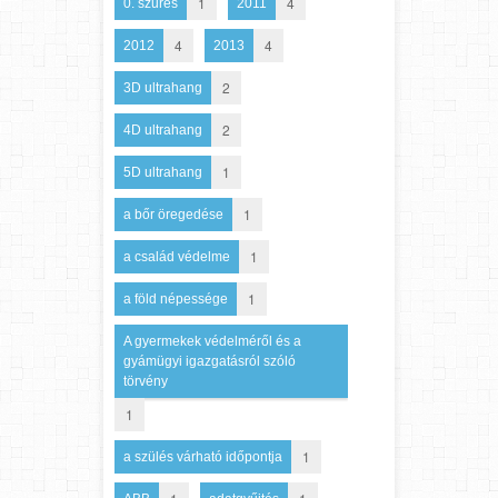
1
4
0. szűrés
2011
4
4
2012
2013
2
3D ultrahang
2
4D ultrahang
1
5D ultrahang
1
a bőr öregedése
1
a család védelme
1
a föld népessége
A gyermekek védelméről és a
gyámügyi igazgatásról szóló
törvény
1
1
a szülés várható időpontja