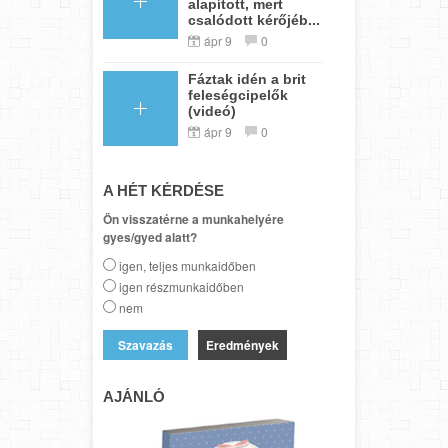
alapított, mert
csalódott kérőjéb...
ápr 9
0
Fáztak idén a brit
feleségcipelők
(videó)
ápr 9
0
A HÉT KÉRDÉSE
Ön visszatérne a munkahelyére
gyes/gyed alatt?
igen, teljes munkaidőben
igen részmunkaidőben
nem
Eredmények
AJÁNLÓ