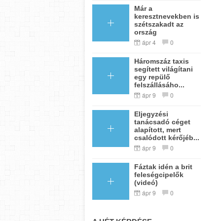
Már a
keresztnevekben is
szétszakadt az
ország
ápr 4
0
Háromszáz taxis
segített világítani
egy repülő
felszállásáho...
ápr 9
0
Eljegyzési
tanácsadó céget
alapított, mert
csalódott kérőjéb...
ápr 9
0
Fáztak idén a brit
feleségcipelők
(videó)
ápr 9
0