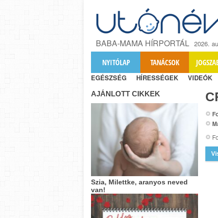
BABA-MAMA HÍRPORTÁL
2026. au
NYITÓLAP
TANÁCSOK
JOGSZA
EGÉSZSÉG
HÍRESSÉGEK
VIDEÓK
AJÁNLOTT CIKKEK
C
Fo
M
Fo
Vi
Szia, Milettke, aranyos neved
van!