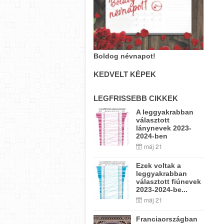
Boldog névnapot!
KEDVELT KÉPEK
LEGFRISSEBB CIKKEK
A leggyakrabban
választott
lánynevek 2023-
2024-ben
máj 21
Ezek voltak a
leggyakrabban
választott fiúnevek
2023-2024-be...
máj 21
Franciaországban