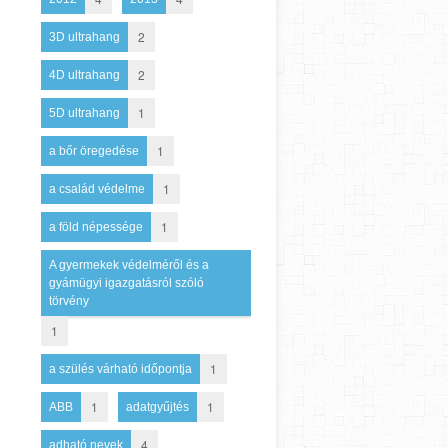
2
3D ultrahang
2
4D ultrahang
1
5D ultrahang
1
a bőr öregedése
1
a család védelme
1
a föld népessége
A gyermekek védelméről és a
gyámügyi igazgatásról szóló
törvény
1
1
a szülés várható időpontja
1
1
ABB
adatgyűjtés
4
adható nevek