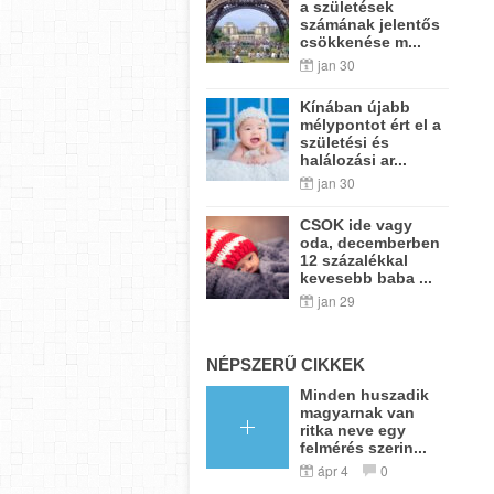
a születések
számának jelentős
csökkenése m...
jan 30
Kínában újabb
mélypontot ért el a
születési és
halálozási ar...
jan 30
CSOK ide vagy
oda, decemberben
12 százalékkal
kevesebb baba ...
jan 29
NÉPSZERŰ CIKKEK
Minden huszadik
magyarnak van
ritka neve egy
felmérés szerin...
ápr 4
0