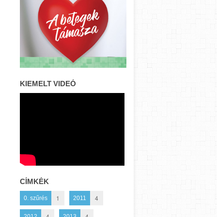
KIEMELT VIDEÓ
CÍMKÉK
1
4
0. szűrés
2011
4
4
2012
2013