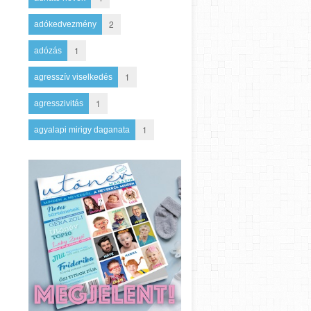
2
adókedvezmény
1
adózás
1
agresszív viselkedés
1
agresszivitás
1
agyalapi mirigy daganata