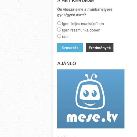
A HÉT KÉRDÉSE
Ön visszatérne a munkahelyére
gyes/gyed alatt?
igen, teljes munkaidőben
igen részmunkaidőben
nem
Eredmények
AJÁNLÓ