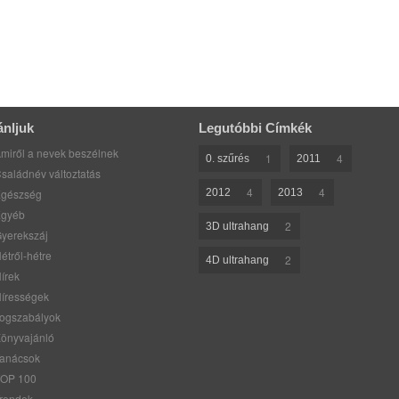
ánljuk
Legutóbbi Címkék
miről a nevek beszélnek
1
4
0. szűrés
2011
saládnév változtatás
4
4
gészség
2012
2013
gyéb
2
3D ultrahang
yerekszáj
étről-hétre
2
4D ultrahang
írek
írességek
ogszabályok
önyvajánló
anácsok
OP 100
rendek