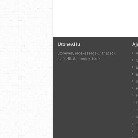
Utonev.hu
Aj
utónevek, érdekességek, tanácsok,
A
statisztikák, trendek, hírek
C
E
E
G
H
H
H
J
K
T
T
T