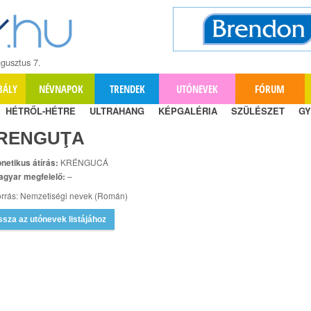
gusztus 7.
BÁLY
NÉVNAPOK
TRENDEK
UTÓNEVEK
FÓRUM
HÉTRŐL-HÉTRE
ULTRAHANG
KÉPGALÉRIA
SZÜLÉSZET
GY
RENGUŢA
netikus átírás:
KRÉNGUCÁ
agyar megfelelő:
–
rrás: Nemzetiségi nevek (Román)
ssza az utónevek listájához