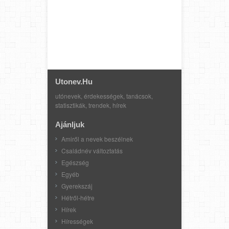
Utonev.hu
utónevek, érdekességek, tanácsok,
statisztikák, trendek, hírek
Ajánljuk
Amiről a nevek beszélnek
Családnév változtatás
Egészség
Egyéb
Gyerekszáj
Hétről-hétre
Hírek
Hírességek