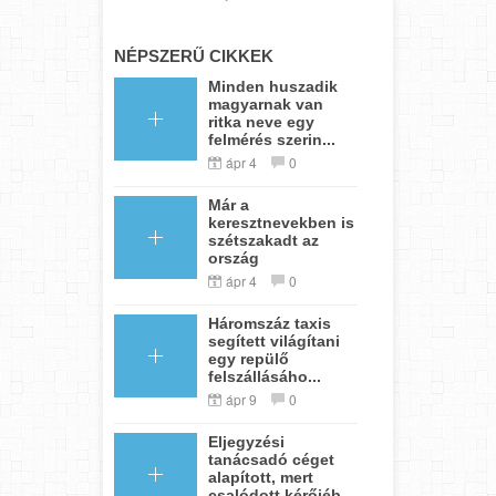
NÉPSZERŰ CIKKEK
Minden huszadik
magyarnak van
ritka neve egy
felmérés szerin...
ápr 4
0
Már a
keresztnevekben is
szétszakadt az
ország
ápr 4
0
Háromszáz taxis
segített világítani
egy repülő
felszállásáho...
ápr 9
0
Eljegyzési
tanácsadó céget
alapított, mert
csalódott kérőjéb...