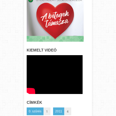
KIEMELT VIDEÓ
CÍMKÉK
1
4
0. szűrés
2011