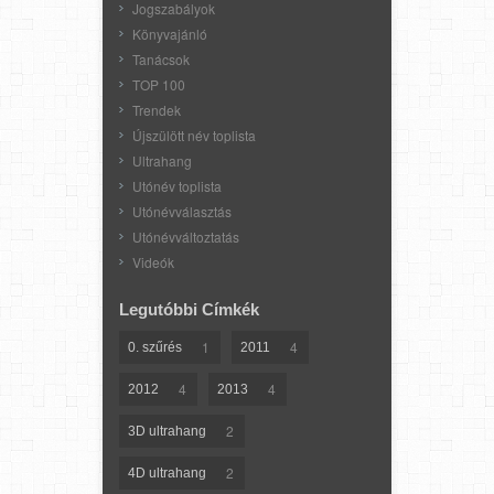
Jogszabályok
Könyvajánló
Tanácsok
TOP 100
Trendek
Újszülött név toplista
Ultrahang
Utónév toplista
Utónévválasztás
Utónévváltoztatás
Videók
Legutóbbi Címkék
1
4
0. szűrés
2011
4
4
2012
2013
2
3D ultrahang
2
4D ultrahang