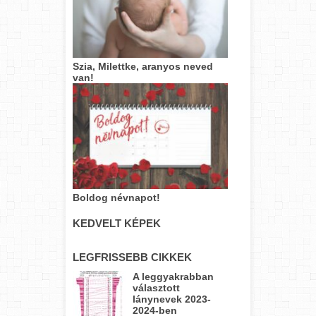
Szia, Milettke, aranyos neved
van!
Boldog névnapot!
KEDVELT KÉPEK
LEGFRISSEBB CIKKEK
A leggyakrabban
választott
lánynevek 2023-
2024-ben