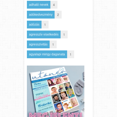
4
adható nevek
2
adókedvezmény
1
adózás
1
agresszív viselkedés
1
agresszivitás
1
agyalapi mirigy daganata