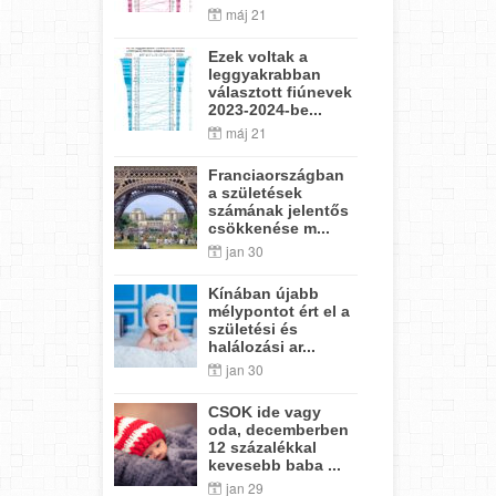
máj 21
Ezek voltak a
leggyakrabban
választott fiúnevek
2023-2024-be...
máj 21
Franciaországban
a születések
számának jelentős
csökkenése m...
jan 30
Kínában újabb
mélypontot ért el a
születési és
halálozási ar...
jan 30
CSOK ide vagy
oda, decemberben
12 százalékkal
kevesebb baba ...
jan 29