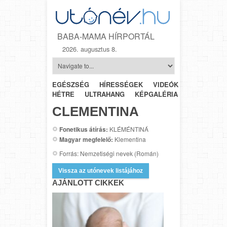
BABA-MAMA HÍRPORTÁL
2026. augusztus 8.
EGÉSZSÉG
HÍRESSÉGEK
VIDEÓK
HÉTRŐL-
HÉTRE
ULTRAHANG
KÉPGALÉRIA
SZÜLÉSZET
CLEMENTINA
Fonetikus átírás:
KLÉMÉNTINÁ
Magyar megfelelő:
Klementina
Forrás: Nemzetiségi nevek (Román)
Vissza az utónevek listájához
AJÁNLOTT CIKKEK