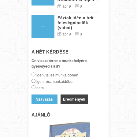
ápr 9
0
Fáztak idén a brit
feleségcipelők
(videó)
ápr 9
0
A HÉT KÉRDÉSE
Ön visszatérne a munkahelyére
gyes/gyed alatt?
igen, teljes munkaidőben
igen részmunkaidőben
nem
Eredmények
AJÁNLÓ