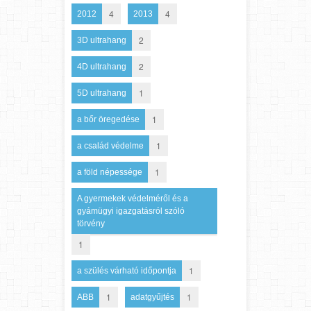
4
4
2012
2013
2
3D ultrahang
2
4D ultrahang
1
5D ultrahang
1
a bőr öregedése
1
a család védelme
1
a föld népessége
A gyermekek védelméről és a
gyámügyi igazgatásról szóló
törvény
1
1
a szülés várható időpontja
1
1
ABB
adatgyűjtés