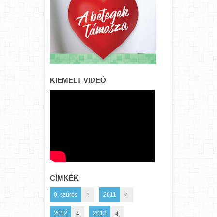
KIEMELT VIDEÓ
CÍMKÉK
1
4
0. szűrés
2011
4
4
2012
2013