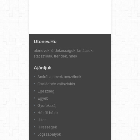
Utonev.hu
utónevek, érdekességek, tanácsok,
statisztikák, trendek, hírek
Ajánljuk
Amiről a nevek beszélnek
Családnév változtatás
Egészség
Egyéb
Gyerekszáj
Hétről-hétre
Hírek
Hírességek
Jogszabályok