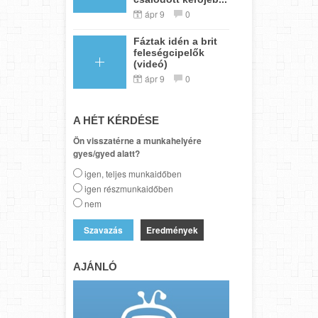
ápr 9
0
Fáztak idén a brit
feleségcipelők
(videó)
ápr 9
0
A HÉT KÉRDÉSE
Ön visszatérne a munkahelyére
gyes/gyed alatt?
igen, teljes munkaidőben
igen részmunkaidőben
nem
Eredmények
AJÁNLÓ