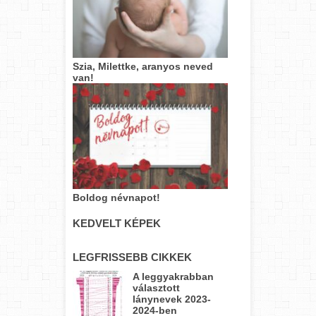
Szia, Milettke, aranyos neved
van!
Boldog névnapot!
KEDVELT KÉPEK
LEGFRISSEBB CIKKEK
A leggyakrabban
választott
lánynevek 2023-
2024-ben