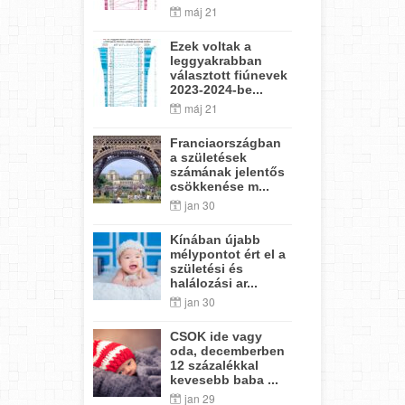
máj 21
Ezek voltak a
leggyakrabban
választott fiúnevek
2023-2024-be...
máj 21
Franciaországban
a születések
számának jelentős
csökkenése m...
jan 30
Kínában újabb
mélypontot ért el a
születési és
halálozási ar...
jan 30
CSOK ide vagy
oda, decemberben
12 százalékkal
kevesebb baba ...
jan 29