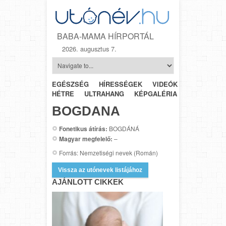
BABA-MAMA HÍRPORTÁL
2026. augusztus 7.
EGÉSZSÉG
HÍRESSÉGEK
VIDEÓK
HÉTRŐL-
HÉTRE
ULTRAHANG
KÉPGALÉRIA
SZÜLÉSZET
BOGDANA
Fonetikus átírás:
BOGDÁNÁ
Magyar megfelelő:
–
Forrás: Nemzetiségi nevek (Román)
Vissza az utónevek listájához
AJÁNLOTT CIKKEK