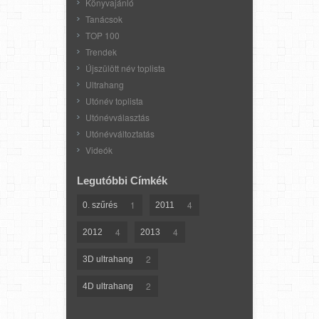
Könyvajánló
Tanácsok
TOP 100
Trendek
Újszülött név toplista
Ultrahang
Utónév toplista
Utónévválasztás
Utónévváltoztatás
Videók
Legutóbbi Címkék
1
4
0. szűrés
2011
4
4
2012
2013
2
3D ultrahang
2
4D ultrahang