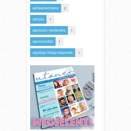
2
adókedvezmény
1
adózás
1
agresszív viselkedés
1
agresszivitás
1
agyalapi mirigy daganata