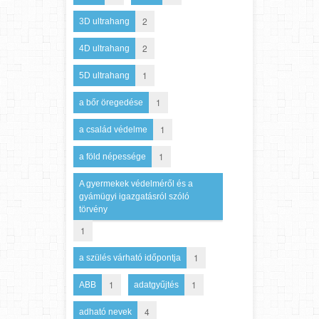
2
3D ultrahang
2
4D ultrahang
1
5D ultrahang
1
a bőr öregedése
1
a család védelme
1
a föld népessége
A gyermekek védelméről és a
gyámügyi igazgatásról szóló
törvény
1
1
a szülés várható időpontja
1
1
ABB
adatgyűjtés
4
adható nevek