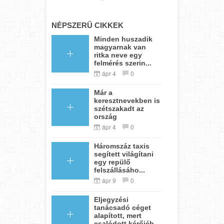
NÉPSZERŰ CIKKEK
Minden huszadik
magyarnak van
ritka neve egy
felmérés szerin...
ápr 4
0
Már a
keresztnevekben is
szétszakadt az
ország
ápr 4
0
Háromszáz taxis
segített világítani
egy repülő
felszállásáho...
ápr 9
0
Eljegyzési
tanácsadó céget
alapított, mert
csalódott kérőjéb...