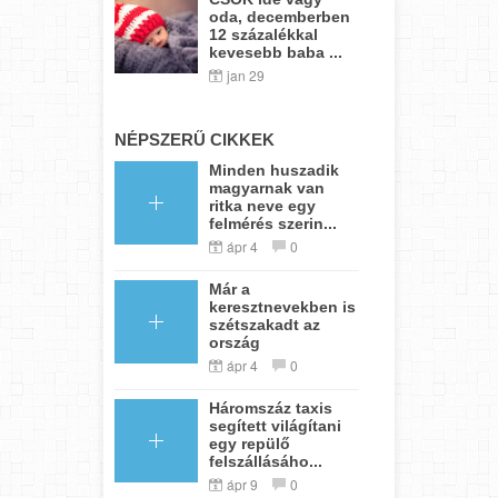
oda, decemberben
12 százalékkal
kevesebb baba ...
jan 29
NÉPSZERŰ CIKKEK
Minden huszadik
magyarnak van
ritka neve egy
felmérés szerin...
ápr 4
0
Már a
keresztnevekben is
szétszakadt az
ország
ápr 4
0
Háromszáz taxis
segített világítani
egy repülő
felszállásáho...
ápr 9
0