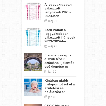
A leggyakrabban
választott
lánynevek 2023-
2024-ben
máj 21
Ezek voltak a
leggyakrabban
választott fiúnevek
2023-2024-be...
máj 21
Franciaországban
a születések
számának jelentős
csökkenése m...
jan 30
Kínában újabb
mélypontot ért el a
születési és
halálozási ar...
jan 30
CSOK ide vagy