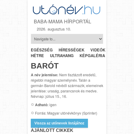
BABA-MAMA HÍRPORTÁL
2026. augusztus 10.
EGÉSZSÉG
HÍRESSÉGEK
VIDEÓK
HÉTRŐL-
HÉTRE
ULTRAHANG
KÉPGALÉRIA
SZÜLÉSZET
BARÓT
A név jelentése:
Nem tisztázott eredetű,
régebbi magyar személynév. Talán a
germán Barold névből származik; elemeinek
jelentése: uraság, parancsnok és medve.
Névnap: július 15., 16.
Adható:
igen
Forrás: Magyar utónévkönyv (Sprinter)
Vissza az utónevek listájához
AJÁNLOTT CIKKEK