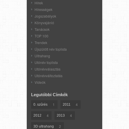
Hírek
Hírességek
Jogszabályok
Könyvajánló
Tanácsok
TOP 100
Trendek
Újszülött név toplista
Ultrahang
Utónév toplista
Utónévválasztás
Utónévváltoztatás
Videók
Legutóbbi Címkék
1
4
0. szűrés
2011
4
4
2012
2013
2
3D ultrahang