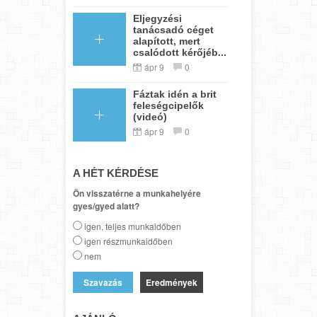
Eljegyzési
tanácsadó céget
alapított, mert
csalódott kérőjéb...
ápr 9
0
Fáztak idén a brit
feleségcipelők
(videó)
ápr 9
0
A HÉT KÉRDÉSE
Ön visszatérne a munkahelyére
gyes/gyed alatt?
igen, teljes munkaidőben
igen részmunkaidőben
nem
Eredmények