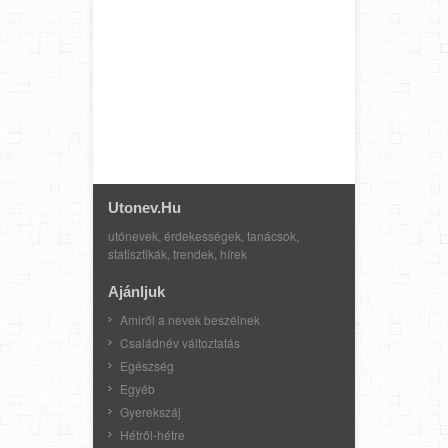
Utonev.hu
utónevek, érdekességek, tanácsok,
statisztikák, trendek, hírek
Ajánljuk
Amiről a nevek beszélnek
Családnév változtatás
Egészség
Egyéb
Gyerekszáj
Hétről-hétre