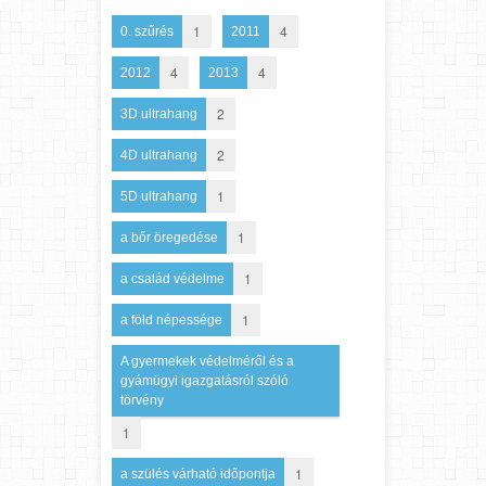
1
4
0. szűrés
2011
4
4
2012
2013
2
3D ultrahang
2
4D ultrahang
1
5D ultrahang
1
a bőr öregedése
1
a család védelme
1
a föld népessége
A gyermekek védelméről és a
gyámügyi igazgatásról szóló
törvény
1
1
a szülés várható időpontja