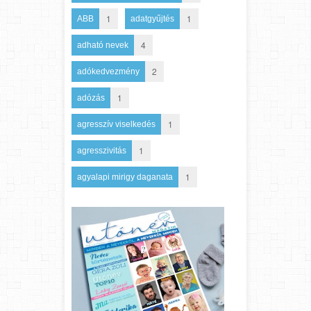
1
1
ABB
adatgyűjtés
4
adható nevek
2
adókedvezmény
1
adózás
1
agresszív viselkedés
1
agresszivitás
1
agyalapi mirigy daganata