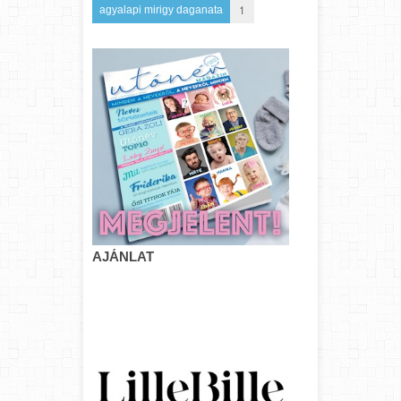
1
agyalapi mirigy daganata
AJÁNLAT