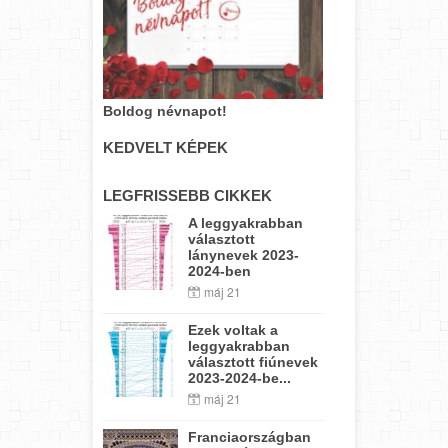
Boldog névnapot!
KEDVELT KÉPEK
LEGFRISSEBB CIKKEK
A leggyakrabban
választott
lánynevek 2023-
2024-ben
máj 21
Ezek voltak a
leggyakrabban
választott fiúnevek
2023-2024-be...
máj 21
Franciaországban