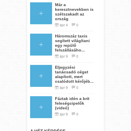
Már a
keresztnevekben is
szétszakadt az
ország
ápr 4
0
Háromszáz taxis
segített világítani
egy repülő
felszállásáho...
ápr 9
0
Eljegyzési
tanácsadó céget
alapított, mert
csalódott kérőjéb...
ápr 9
0
Fáztak idén a brit
feleségcipelők
(videó)
ápr 9
0