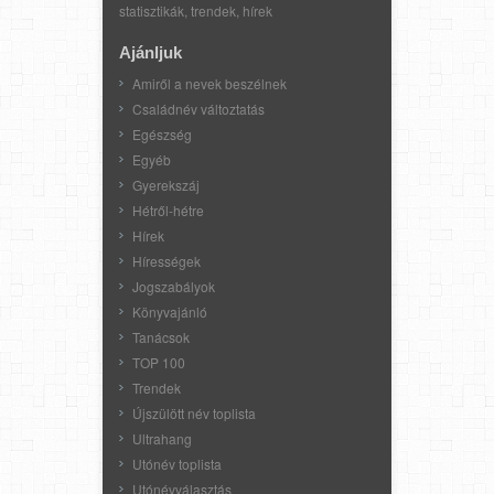
statisztikák, trendek, hírek
Ajánljuk
Amiről a nevek beszélnek
Családnév változtatás
Egészség
Egyéb
Gyerekszáj
Hétről-hétre
Hírek
Hírességek
Jogszabályok
Könyvajánló
Tanácsok
TOP 100
Trendek
Újszülött név toplista
Ultrahang
Utónév toplista
Utónévválasztás