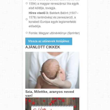
1594) a magyar reneszánsz líra egyik
első költője, lovagja.
Híres viselő 3:
Bakfark Bálint (1507–
1576) lantművész és zeneszerző, a
korabeli Európa egyik legismertebb
előadója.
Forrás: Magyar utónévkönyv (Sprinter)
Vissza az utónevek listájához
AJÁNLOTT CIKKEK
Szia, Milettke, aranyos neved
van!