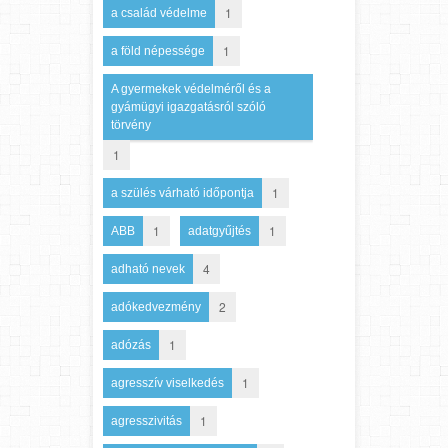
1
a család védelme
1
a föld népessége
A gyermekek védelméről és a
gyámügyi igazgatásról szóló
törvény
1
1
a szülés várható időpontja
1
1
ABB
adatgyűjtés
4
adható nevek
2
adókedvezmény
1
adózás
1
agresszív viselkedés
1
agresszivitás