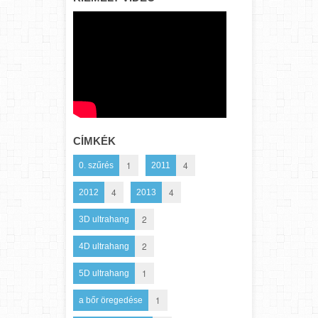
CÍMKÉK
1
4
0. szűrés
2011
4
4
2012
2013
2
3D ultrahang
2
4D ultrahang
1
5D ultrahang
1
a bőr öregedése