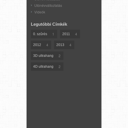
Utónévváltoztatás
Videók
Legutóbbi Címkék
1
4
0. szűrés
2011
4
4
2012
2013
2
3D ultrahang
2
4D ultrahang