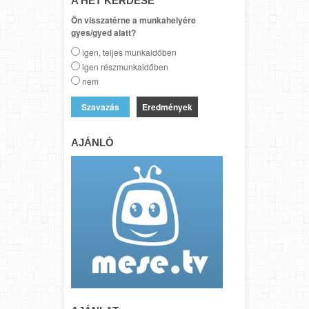
A HÉT KÉRDÉSE
Ön visszatérne a munkahelyére
gyes/gyed alatt?
igen, teljes munkaidőben
igen részmunkaidőben
nem
Eredmények
AJÁNLÓ