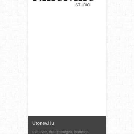
Utonev.hu
utónevek, érdekességek, tanácsok,