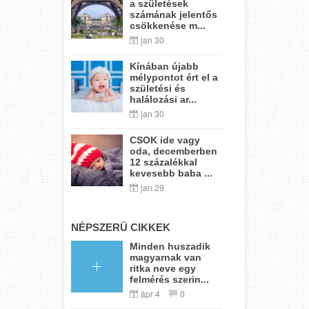
a születések
számának jelentős
csökkenése m...
jan 30
Kínában újabb
mélypontot ért el a
születési és
halálozási ar...
jan 30
CSOK ide vagy
oda, decemberben
12 százalékkal
kevesebb baba ...
jan 29
NÉPSZERŰ CIKKEK
Minden huszadik
magyarnak van
ritka neve egy
felmérés szerin...
ápr 4
0