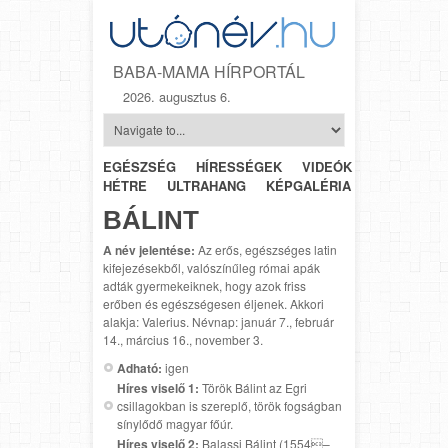
BABA-MAMA HÍRPORTÁL
2026. augusztus 6.
EGÉSZSÉG
HÍRESSÉGEK
VIDEÓK
HÉTRŐL-
HÉTRE
ULTRAHANG
KÉPGALÉRIA
SZÜLÉSZET
BÁLINT
A név jelentése:
Az erős, egészséges latin
kifejezésekből, valószínűleg római apák
adták gyermekeiknek, hogy azok friss
erőben és egészségesen éljenek. Akkori
alakja: Valerius. Névnap: január 7., február
14., március 16., november 3.
Adható:
igen
Híres viselő 1:
Török Bálint az Egri
csillagokban is szereplő, török fogságban
sínylődő magyar főúr.
Híres viselő 2:
Balassi Bálint (1554–