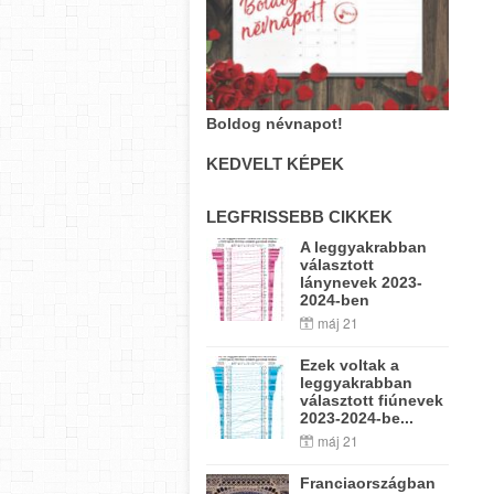
Boldog névnapot!
KEDVELT KÉPEK
LEGFRISSEBB CIKKEK
A leggyakrabban
választott
lánynevek 2023-
2024-ben
máj 21
Ezek voltak a
leggyakrabban
választott fiúnevek
2023-2024-be...
máj 21
Franciaországban