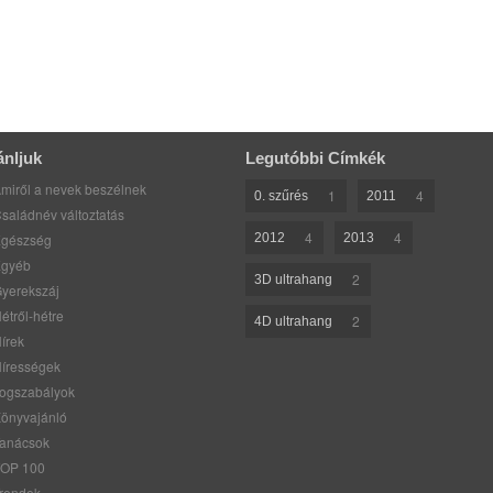
ánljuk
Legutóbbi Címkék
miről a nevek beszélnek
1
4
0. szűrés
2011
saládnév változtatás
4
4
gészség
2012
2013
gyéb
2
3D ultrahang
yerekszáj
étről-hétre
2
4D ultrahang
írek
írességek
ogszabályok
önyvajánló
anácsok
OP 100
rendek