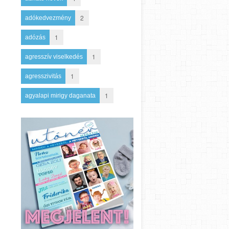
2
adókedvezmény
1
adózás
1
agresszív viselkedés
1
agresszivitás
1
agyalapi mirigy daganata