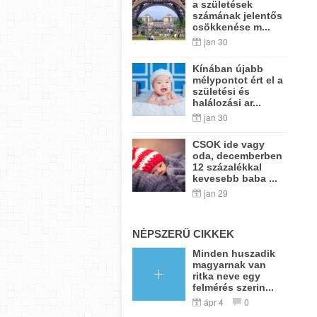
a születések
számának jelentős
csökkenése m...
jan 30
Kínában újabb
mélypontot ért el a
születési és
halálozási ar...
jan 30
CSOK ide vagy
oda, decemberben
12 százalékkal
kevesebb baba ...
jan 29
NÉPSZERŰ CIKKEK
Minden huszadik
magyarnak van
ritka neve egy
felmérés szerin...
ápr 4
0