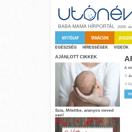
BABA-MAMA HÍRPORTÁL
2026. au
NYITÓLAP
TANÁCSOK
JOGSZA
EGÉSZSÉG
HÍRESSÉGEK
VIDEÓK
AJÁNLOTT CIKKEK
A
A né
A
Fo
Vi
Szia, Milettke, aranyos neved
van!