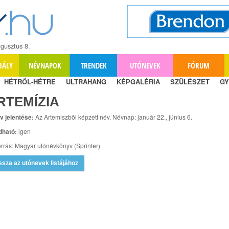
gusztus 8.
BÁLY
NÉVNAPOK
TRENDEK
UTÓNEVEK
FÓRUM
HÉTRŐL-HÉTRE
ULTRAHANG
KÉPGALÉRIA
SZÜLÉSZET
GY
RTEMÍZIA
v jelentése:
Az Artemiszbõl képzett név. Névnap: január 22., június 6.
dható:
igen
rrás: Magyar utónévkönyv (Sprinter)
ssza az utónevek listájához