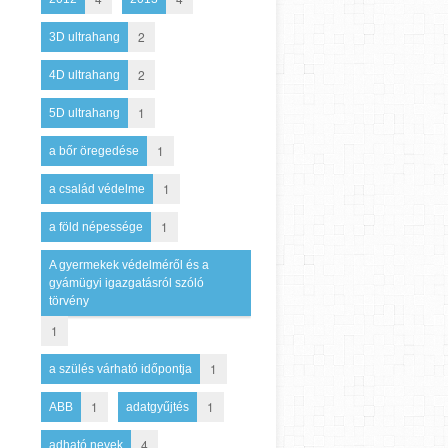
2
3D ultrahang
2
4D ultrahang
1
5D ultrahang
1
a bőr öregedése
1
a család védelme
1
a föld népessége
A gyermekek védelméről és a
gyámügyi igazgatásról szóló
törvény
1
1
a szülés várható időpontja
1
1
ABB
adatgyűjtés
4
adható nevek