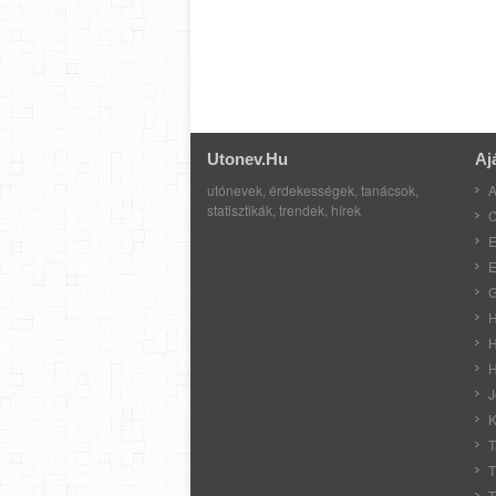
Utonev.hu
Aj
utónevek, érdekességek, tanácsok,
A
statisztikák, trendek, hírek
C
E
E
G
H
H
H
J
K
T
T
T