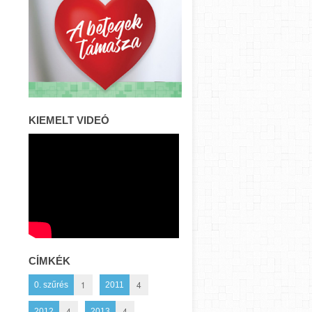
KIEMELT VIDEÓ
CÍMKÉK
1
4
0. szűrés
2011
4
4
2012
2013