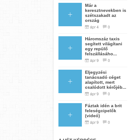
Már a
keresztnevekben is
szétszakadt az
ország
ápr 4
0
Háromszáz taxis
segített világítani
egy repülő
felszállásáho...
ápr 9
0
Eljegyzési
tanácsadó céget
alapított, mert
csalódott kérőjéb...
ápr 9
0
Fáztak idén a brit
feleségcipelők
(videó)
ápr 9
0