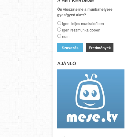
A HÉT KÉRDÉSE
Ön visszatérne a munkahelyére
gyes/gyed alatt?
igen, teljes munkaidőben
igen részmunkaidőben
nem
Eredmények
AJÁNLÓ