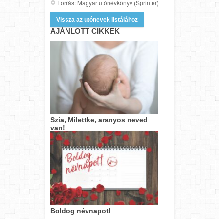
Forrás: Magyar utónévkönyv (Sprinter)
Vissza az utónevek listájához
AJÁNLOTT CIKKEK
Szia, Milettke, aranyos neved
van!
Boldog névnapot!