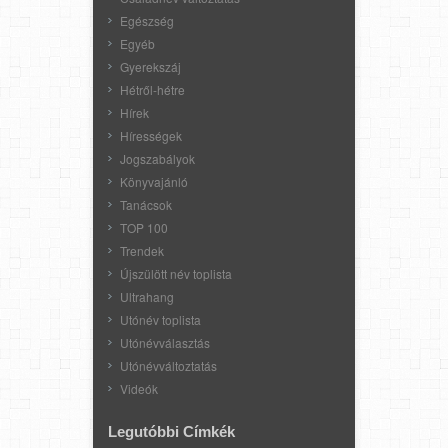
Egészség
Egyéb
Gyerekszáj
Hétről-hétre
Hírek
Hírességek
Jogszabályok
Könyvajánló
Tanácsok
TOP 100
Trendek
Újszülött név toplista
Ultrahang
Utónév toplista
Utónévválasztás
Utónévváltoztatás
Videók
Legutóbbi Címkék