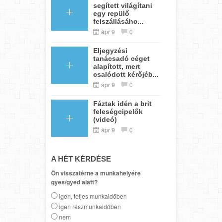
segített világítani
egy repülő
felszállásáho...
ápr 9
0
Eljegyzési
tanácsadó céget
alapított, mert
csalódott kérőjéb...
ápr 9
0
Fáztak idén a brit
feleségcipelők
(videó)
ápr 9
0
A HÉT KÉRDÉSE
Ön visszatérne a munkahelyére
gyes/gyed alatt?
igen, teljes munkaidőben
igen részmunkaidőben
nem