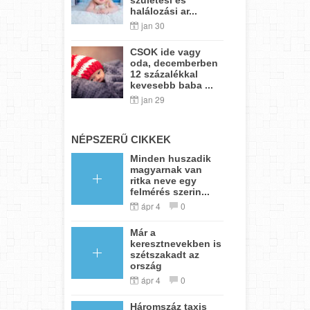
halálozási ar...
jan 30
CSOK ide vagy
oda, decemberben
12 százalékkal
kevesebb baba ...
jan 29
NÉPSZERŰ CIKKEK
Minden huszadik
magyarnak van
ritka neve egy
felmérés szerin...
ápr 4
0
Már a
keresztnevekben is
szétszakadt az
ország
ápr 4
0
Háromszáz taxis