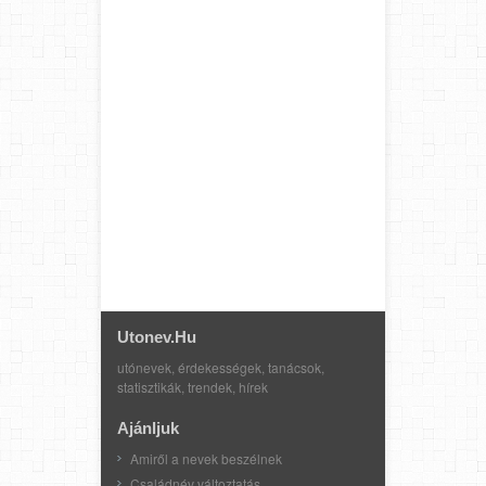
Utonev.hu
utónevek, érdekességek, tanácsok,
statisztikák, trendek, hírek
Ajánljuk
Amiről a nevek beszélnek
Családnév változtatás