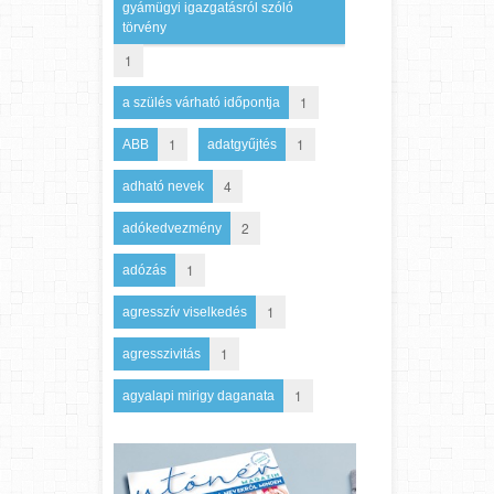
gyámügyi igazgatásról szóló
törvény
1
1
a szülés várható időpontja
1
1
ABB
adatgyűjtés
4
adható nevek
2
adókedvezmény
1
adózás
1
agresszív viselkedés
1
agresszivitás
1
agyalapi mirigy daganata