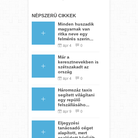
NÉPSZERŰ CIKKEK
Minden huszadik
magyarnak van
ritka neve egy
felmérés szerin...
ápr 4
0
Már a
keresztnevekben is
szétszakadt az
ország
ápr 4
0
Háromszáz taxis
segített világítani
egy repülő
felszállásáho...
ápr 9
0
Eljegyzési
tanácsadó céget
alapított, mert
csalódott kérőjéb...