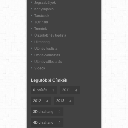
Jogszabályok
Könyvajánló
Tanácsok
TOP 100
Trendek
Újszülött név toplista
Ultrahang
Utónév toplista
Utónévválasztás
Utónévváltoztatás
Videók
Legutóbbi Címkék
1
4
0. szűrés
2011
4
4
2012
2013
2
3D ultrahang
2
4D ultrahang