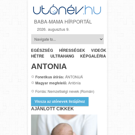
BABA-MAMA HÍRPORTÁL
2026. augusztus 9.
EGÉSZSÉG
HÍRESSÉGEK
VIDEÓK
HÉTRŐL-
HÉTRE
ULTRAHANG
KÉPGALÉRIA
SZÜLÉSZET
ANTONIA
Fonetikus átírás:
ÁNTONIJÁ
Magyar megfelelő:
Antónia
Forrás: Nemzetiségi nevek (Román)
Vissza az utónevek listájához
AJÁNLOTT CIKKEK