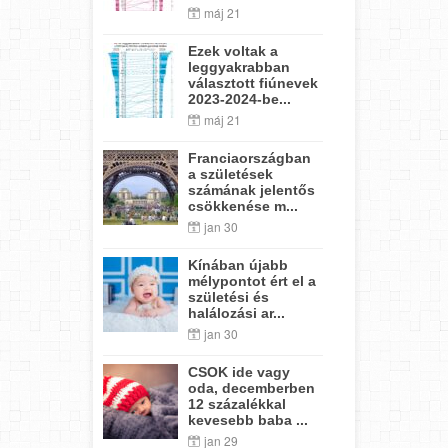
máj 21
Ezek voltak a
leggyakrabban
választott fiúnevek
2023-2024-be...
máj 21
Franciaországban
a születések
számának jelentős
csökkenése m...
jan 30
Kínában újabb
mélypontot ért el a
születési és
halálozási ar...
jan 30
CSOK ide vagy
oda, decemberben
12 százalékkal
kevesebb baba ...
jan 29