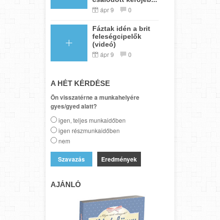
ápr 9
0
Fáztak idén a brit
feleségcipelők
(videó)
ápr 9
0
A HÉT KÉRDÉSE
Ön visszatérne a munkahelyére
gyes/gyed alatt?
igen, teljes munkaidőben
igen részmunkaidőben
nem
Eredmények
AJÁNLÓ