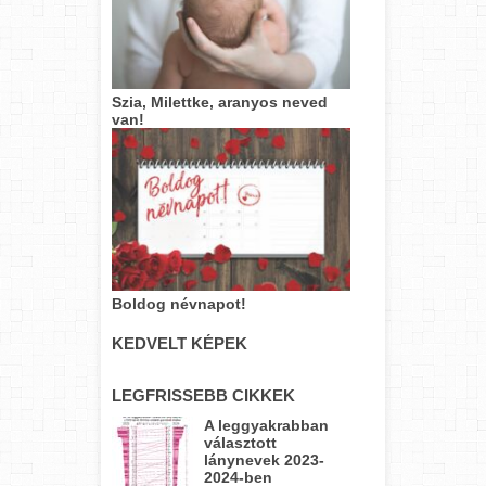
Szia, Milettke, aranyos neved
van!
Boldog névnapot!
KEDVELT KÉPEK
LEGFRISSEBB CIKKEK
A leggyakrabban
választott
lánynevek 2023-
2024-ben