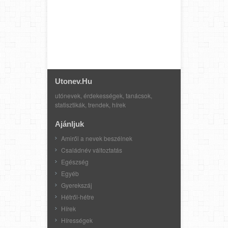
Utonev.hu
utónevek, érdekességek, tanácsok,
statisztikák, trendek, hírek
Ajánljuk
Amiről a nevek beszélnek
Családnév változtatás
Egészség
Egyéb
Gyerekszáj
Hétről-hétre
Hírek
Hírességek