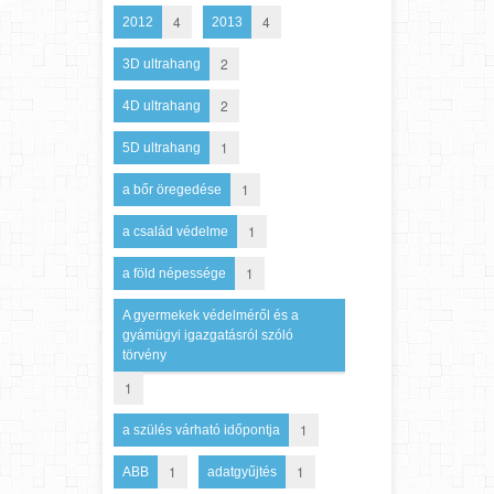
4
4
2012
2013
2
3D ultrahang
2
4D ultrahang
1
5D ultrahang
1
a bőr öregedése
1
a család védelme
1
a föld népessége
A gyermekek védelméről és a
gyámügyi igazgatásról szóló
törvény
1
1
a szülés várható időpontja
1
1
ABB
adatgyűjtés