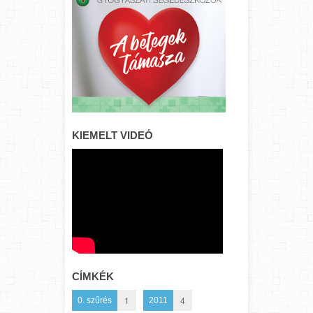
KIEMELT VIDEÓ
CÍMKÉK
1
4
0. szűrés
2011