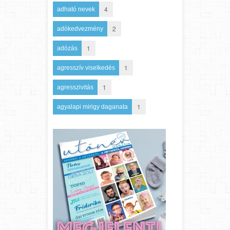
4
adható nevek
2
adókedvezmény
1
adózás
1
agresszív viselkedés
1
agresszivitás
1
agyalapi mirigy daganata