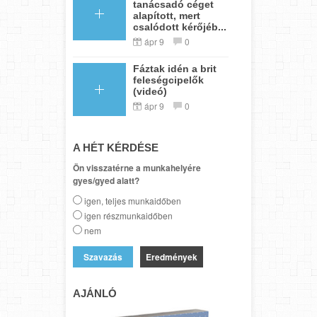
tanácsadó céget
alapított, mert
csalódott kérőjéb...
ápr 9
0
Fáztak idén a brit
feleségcipelők
(videó)
ápr 9
0
A HÉT KÉRDÉSE
Ön visszatérne a munkahelyére
gyes/gyed alatt?
igen, teljes munkaidőben
igen részmunkaidőben
nem
Eredmények
AJÁNLÓ