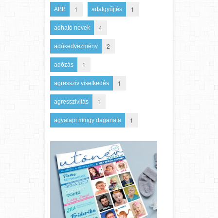
1
1
ABB
adatgyűjtés
4
adható nevek
2
adókedvezmény
1
adózás
1
agresszív viselkedés
1
agresszivitás
1
agyalapi mirigy daganata