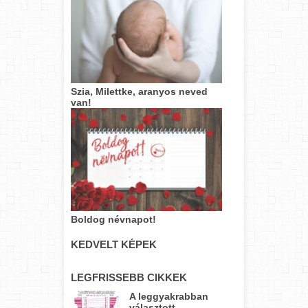
Szia, Milettke, aranyos neved
van!
Boldog névnapot!
KEDVELT KÉPEK
LEGFRISSEBB CIKKEK
A leggyakrabban
választott