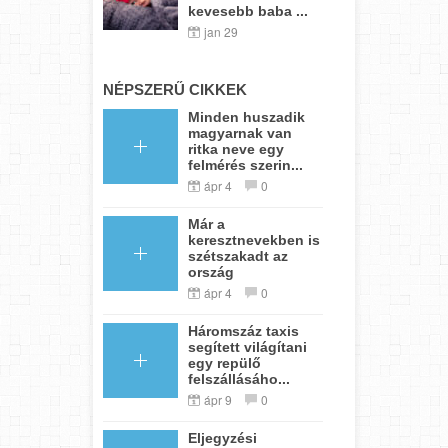
kevesebb baba ...
jan 29
NÉPSZERŰ CIKKEK
Minden huszadik
magyarnak van
ritka neve egy
felmérés szerin...
ápr 4
0
Már a
keresztnevekben is
szétszakadt az
ország
ápr 4
0
Háromszáz taxis
segített világítani
egy repülő
felszállásáho...
ápr 9
0
Eljegyzési