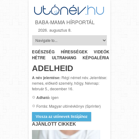
BABA-MAMA HÍRPORTÁL
2026. augusztus 8.
EGÉSZSÉG
HÍRESSÉGEK
VIDEÓK
HÉTRŐL-
HÉTRE
ULTRAHANG
KÉPGALÉRIA
SZÜLÉSZET
ADELHEID
A név jelentése:
Régi német név. Jelentése:
nemes, előkelő személy, hölgy. Névnap:
február 5., december 16.
Adható:
igen
Forrás: Magyar utónévkönyv (Sprinter)
Vissza az utónevek listájához
AJÁNLOTT CIKKEK