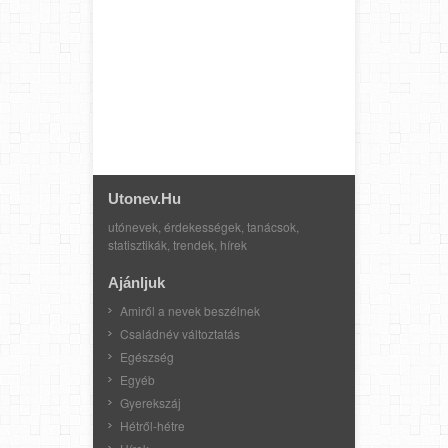
Utonev.hu
utónevek, érdekességek, tanácsok,
statisztikák, trendek, hírek
Ajánljuk
Amiről a nevek beszélnek
Családnév változtatás
Egészség
Egyéb
Gyerekszáj
Hétről-hétre