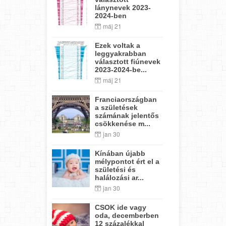
lánynevek 2023-
2024-ben
máj 21
Ezek voltak a
leggyakrabban
választott fiúnevek
2023-2024-be...
máj 21
Franciaországban
a születések
számának jelentős
csökkenése m...
jan 30
Kínában újabb
mélypontot ért el a
születési és
halálozási ar...
jan 30
CSOK ide vagy
oda, decemberben
12 százalékkal