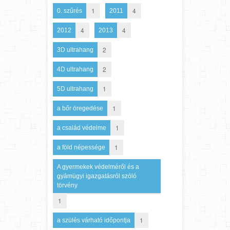
1
4
0. szűrés
2011
4
4
2012
2013
2
3D ultrahang
2
4D ultrahang
1
5D ultrahang
1
a bőr öregedése
1
a család védelme
1
a föld népessége
A gyermekek védelméről és a
gyámügyi igazgatásról szóló
törvény
1
1
a szülés várható időpontja