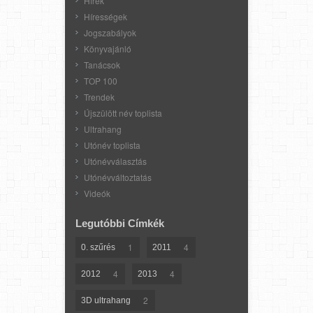
Hírek
Hírességek
Jogszabályok
Könyvajánló
Tanácsok
TOP 100
Trendek
Újszülött név toplista
Ultrahang
Utónév toplista
Utónévválasztás
Utónévváltoztatás
Videók
Legutóbbi Címkék
1
4
0. szűrés
2011
4
4
2012
2013
2
3D ultrahang