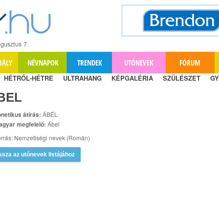
gusztus 7.
BÁLY
NÉVNAPOK
TRENDEK
UTÓNEVEK
FÓRUM
HÉTRŐL-HÉTRE
ULTRAHANG
KÉPGALÉRIA
SZÜLÉSZET
GY
BEL
netikus átírás:
ÁBÉL
agyar megfelelő:
Ábel
rrás: Nemzetiségi nevek (Román)
ssza az utónevek listájához