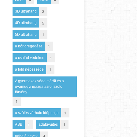
2
3D ultrahang
2
4D ultrahang
1
5D ultrahang
1
a bőr öregedése
1
a család védelme
1
a föld népessége
A gyermekek védelméről és a
gyámügyi igazgatásról szóló
törvény
1
1
a szülés várható időpontja
1
1
ABB
adatgyűjtés
4
adható nevek