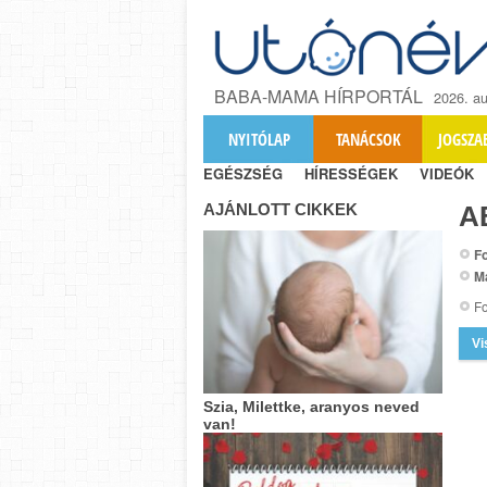
BABA-MAMA HÍRPORTÁL
2026. au
NYITÓLAP
TANÁCSOK
JOGSZA
EGÉSZSÉG
HÍRESSÉGEK
VIDEÓK
AJÁNLOTT CIKKEK
A
Fo
M
Fo
Vi
Szia, Milettke, aranyos neved
van!