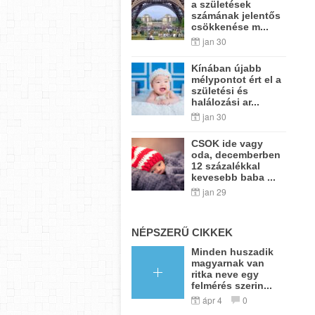
a születések
számának jelentős
csökkenése m...
jan 30
Kínában újabb
mélypontot ért el a
születési és
halálozási ar...
jan 30
CSOK ide vagy
oda, decemberben
12 százalékkal
kevesebb baba ...
jan 29
NÉPSZERŰ CIKKEK
Minden huszadik
magyarnak van
ritka neve egy
felmérés szerin...
ápr 4
0