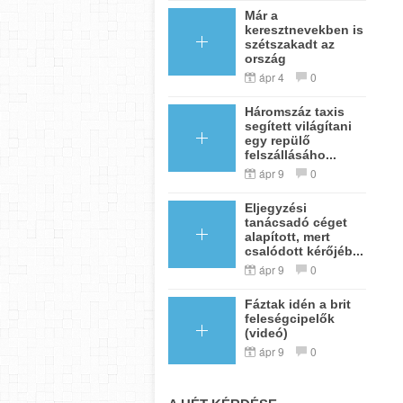
Már a
keresztnevekben is
szétszakadt az
ország
ápr 4
0
Háromszáz taxis
segített világítani
egy repülő
felszállásáho...
ápr 9
0
Eljegyzési
tanácsadó céget
alapított, mert
csalódott kérőjéb...
ápr 9
0
Fáztak idén a brit
feleségcipelők
(videó)
ápr 9
0