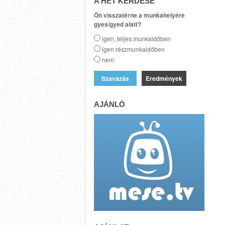
A HÉT KÉRDÉSE
Ön visszatérne a munkahelyére
gyes/gyed alatt?
igen, teljes munkaidőben
igen részmunkaidőben
nem
Eredmények
AJÁNLÓ