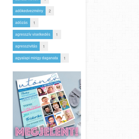
2
adókedvezmény
1
adózás
1
agresszív viselkedés
1
agresszivitás
1
agyalapi mirigy daganata