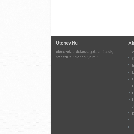
Utonev.hu
Aj
utónevek, érdekességek, tanácsok,
A
statisztikák, trendek, hírek
C
E
E
G
H
H
H
J
K
T
T
T