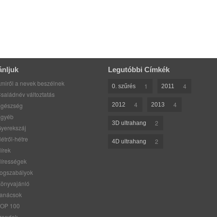
ánljuk
Legutóbbi Címkék
miről a nevek beszélnek
1
4
0. szűrés
2011
saládnév változtatás
4
4
gészség
2012
2013
gyéb
2
3D ultrahang
yerekszáj
étről-hétre
2
4D ultrahang
írek
írességek
ogszabályok
önyvajánló
anácsok
OP 100
rendek