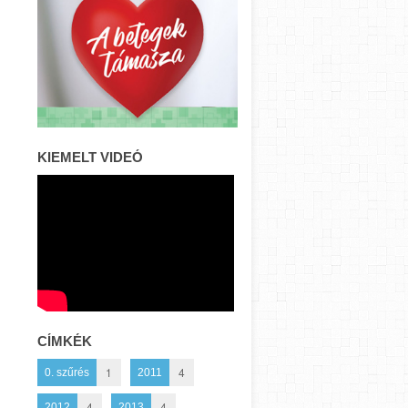
KIEMELT VIDEÓ
CÍMKÉK
1
4
0. szűrés
2011
4
4
2012
2013