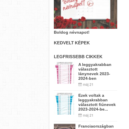
Boldog névnapot!
KEDVELT KÉPEK
LEGFRISSEBB CIKKEK
A leggyakrabban
választott
lánynevek 2023-
2024-ben
máj 21
Ezek voltak a
leggyakrabban
választott fiúnevek
2023-2024-be...
máj 21
Franciaországban