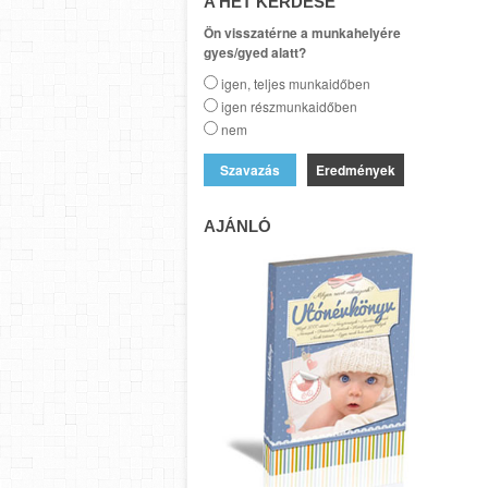
A HÉT KÉRDÉSE
Ön visszatérne a munkahelyére
gyes/gyed alatt?
igen, teljes munkaidőben
igen részmunkaidőben
nem
Eredmények
AJÁNLÓ