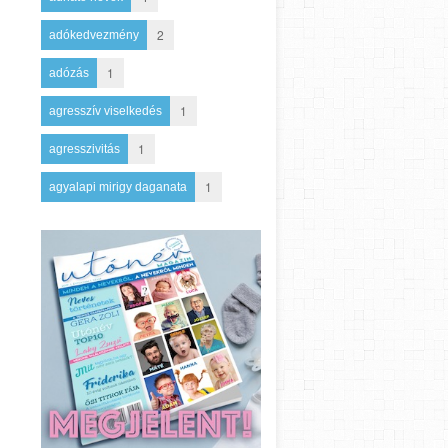
2
adókedvezmény
1
adózás
1
agresszív viselkedés
1
agresszivitás
1
agyalapi mirigy daganata