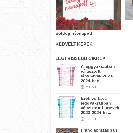
Boldog névnapot!
KEDVELT KÉPEK
LEGFRISSEBB CIKKEK
A leggyakrabban
választott
lánynevek 2023-
2024-ben
máj 21
Ezek voltak a
leggyakrabban
választott fiúnevek
2023-2024-be...
máj 21
Franciaországban