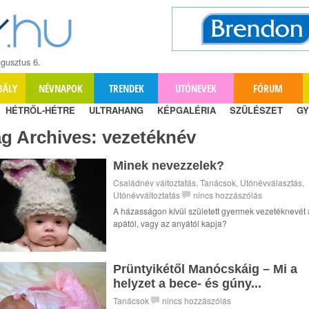
gusztus 6.
BÁLY
NÉVNAPOK
TRENDEK
UTÓNEVEK
FÓRUM
HÉTRŐL-HÉTRE
ULTRAHANG
KÉPGALÉRIA
SZÜLÉSZET
GY
ag Archives:
vezetéknév
Minek nevezzelek?
Családnév változtatás
,
Tanácsok
,
Utónévválasztás
,
Utónévváltoztatás
nincs hozzászólás
A házasságon kívül született gyermek vezetéknevét 
apától, vagy az anyától kapja?
Prüntyikétől Manócskáig – Mi a
helyzet a bece- és gúny...
Tanácsok
nincs hozzászólás