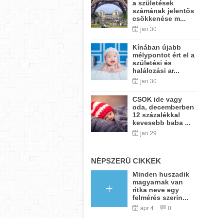
a születések
számának jelentős
csökkenése m...
jan 30
Kínában újabb
mélypontot ért el a
születési és
halálozási ar...
jan 30
CSOK ide vagy
oda, decemberben
12 százalékkal
kevesebb baba ...
jan 29
NÉPSZERŰ CIKKEK
Minden huszadik
magyarnak van
ritka neve egy
felmérés szerin...
ápr 4
0