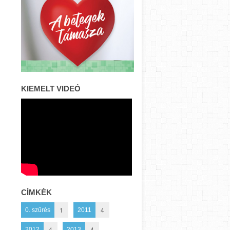
KIEMELT VIDEÓ
CÍMKÉK
1
4
0. szűrés
2011
4
4
2012
2013