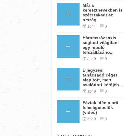
Már a
keresztnevekben is
szétszakadt az
ország
ápr 4
0
Háromszáz taxis
segített világítani
egy repülő
felszállásáho...
ápr 9
0
Eljegyzési
tanácsadó céget
alapított, mert
csalódott kérőjéb...
ápr 9
0
Fáztak idén a brit
feleségcipelők
(videó)
ápr 9
0