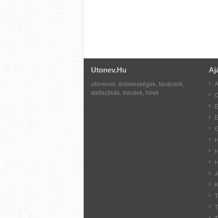
Utonev.hu
Aj
utónevek, érdekességek, tanácsok,
A
statisztikák, trendek, hírek
C
E
E
G
H
H
H
J
K
T
T
T