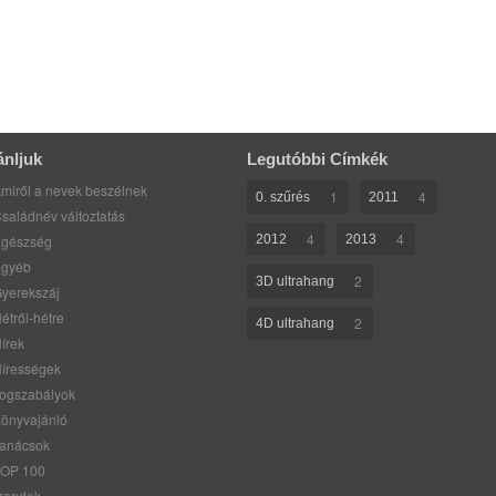
ánljuk
Legutóbbi Címkék
miről a nevek beszélnek
1
4
0. szűrés
2011
saládnév változtatás
4
4
gészség
2012
2013
gyéb
2
3D ultrahang
yerekszáj
étről-hétre
2
4D ultrahang
írek
írességek
ogszabályok
önyvajánló
anácsok
OP 100
rendek