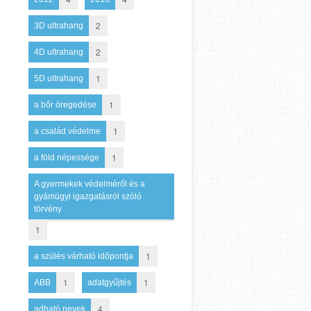
2
3D ultrahang
2
4D ultrahang
1
5D ultrahang
1
a bőr öregedése
1
a család védelme
1
a föld népessége
A gyermekek védelméről és a
gyámügyi igazgatásról szóló
törvény
1
1
a szülés várható időpontja
1
1
ABB
adatgyűjtés
4
adható nevek