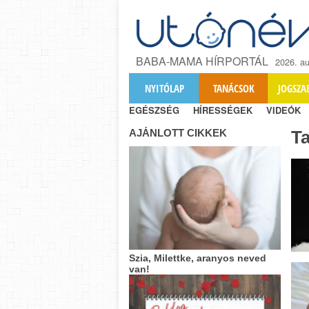
BABA-MAMA HÍRPORTÁL
2026. au
NYITÓLAP
TANÁCSOK
JOGSZA
EGÉSZSÉG
HÍRESSÉGEK
VIDEÓK
AJÁNLOTT CIKKEK
T
Szia, Milettke, aranyos neved
van!