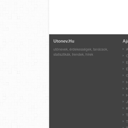
Utonev.hu
Aj
utónevek, érdekességek, tanácsok,
A
statisztikák, trendek, hírek
C
E
E
G
H
H
H
J
K
T
T
T