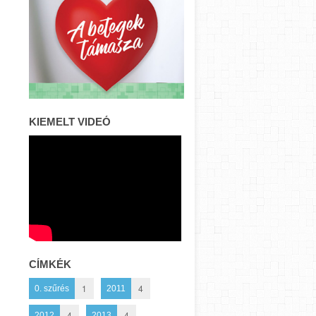
KIEMELT VIDEÓ
CÍMKÉK
1
4
0. szűrés
2011
4
4
2012
2013