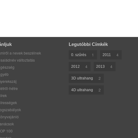
ánljuk
Legutóbbi Címkék
miről a nevek beszélnek
1
4
0. szűrés
2011
saládnév változtatás
4
4
gészség
2012
2013
gyéb
2
3D ultrahang
yerekszáj
étről-hétre
2
4D ultrahang
írek
írességek
ogszabályok
önyvajánló
anácsok
OP 100
rendek