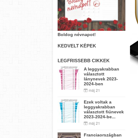
Boldog névnapot!
KEDVELT KÉPEK
LEGFRISSEBB CIKKEK
A leggyakrabban
választott
lánynevek 2023-
2024-ben
máj 21
Ezek voltak a
leggyakrabban
választott fiúnevek
2023-2024-be...
máj 21
Franciaországban