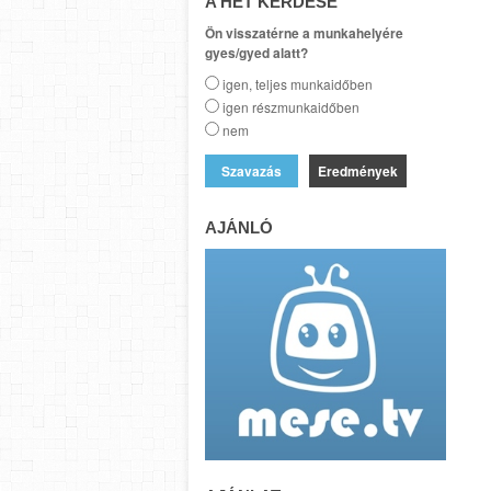
A HÉT KÉRDÉSE
Ön visszatérne a munkahelyére
gyes/gyed alatt?
igen, teljes munkaidőben
igen részmunkaidőben
nem
Eredmények
AJÁNLÓ