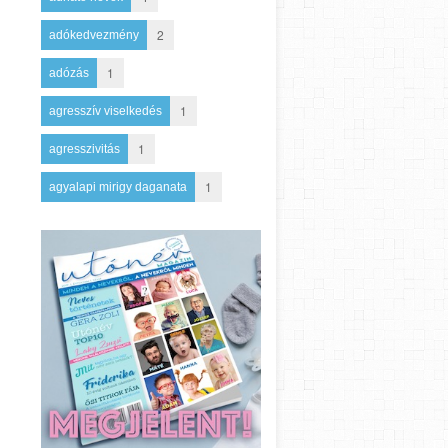
2
adókedvezmény
1
adózás
1
agresszív viselkedés
1
agresszivitás
1
agyalapi mirigy daganata