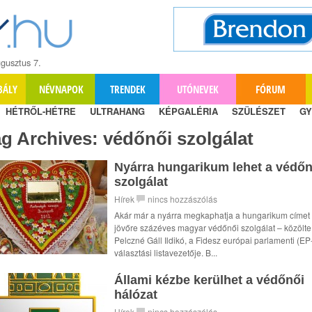
gusztus 7.
BÁLY
NÉVNAPOK
TRENDEK
UTÓNEVEK
FÓRUM
HÉTRŐL-HÉTRE
ULTRAHANG
KÉPGALÉRIA
SZÜLÉSZET
GY
ag Archives:
védőnői szolgálat
Nyárra hungarikum lehet a védőn
szolgálat
Hírek
nincs hozzászólás
Akár már a nyárra megkaphatja a hungarikum címet
jövőre százéves magyar védőnői szolgálat – közölte
Pelczné Gáll Ildikó, a Fidesz európai parlamenti (EP
választási listavezetője. B...
Állami kézbe kerülhet a védőnői
hálózat
Hírek
nincs hozzászólás