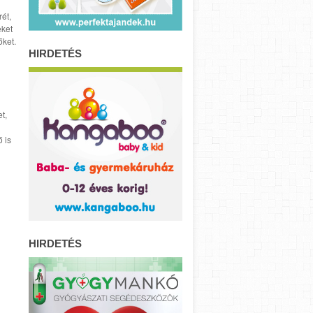
ét,
eket
őket.
HIRDETÉS
t,
 is
HIRDETÉS