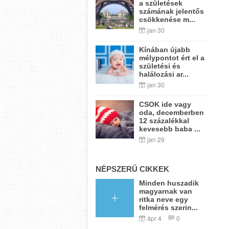
a születések
számának jelentős
csökkenése m...
jan 30
Kínában újabb
mélypontot ért el a
születési és
halálozási ar...
jan 30
CSOK ide vagy
oda, decemberben
12 százalékkal
kevesebb baba ...
jan 29
NÉPSZERŰ CIKKEK
Minden huszadik
magyarnak van
ritka neve egy
felmérés szerin...
ápr 4
0