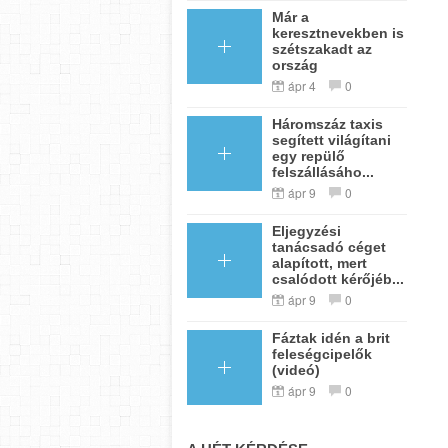
Már a
keresztnevekben is
szétszakadt az
ország
ápr 4
0
Háromszáz taxis
segített világítani
egy repülő
felszállásáho...
ápr 9
0
Eljegyzési
tanácsadó céget
alapított, mert
csalódott kérőjéb...
ápr 9
0
Fáztak idén a brit
feleségcipelők
(videó)
ápr 9
0