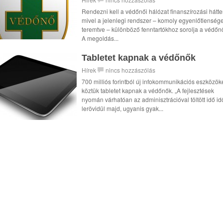
Rendezni kell a védőnői hálózat finanszírozási hátter
mivel a jelenlegi rendszer – komoly egyenlőtlenség
teremtve – különböző fenntartókhoz sorolja a védőn
A megoldás...
Tabletet kapnak a védőnők
Hírek
nincs hozzászólás
700 milliós forintból új infokommunikációs eszközöke
köztük tabletet kapnak a védőnők. „A fejlesztések
nyomán várhatóan az adminisztrációval töltött idő idő
lerövidül majd, ugyanis gyak...