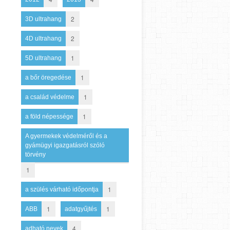
2
3D ultrahang
2
4D ultrahang
1
5D ultrahang
1
a bőr öregedése
1
a család védelme
1
a föld népessége
A gyermekek védelméről és a
gyámügyi igazgatásról szóló
törvény
1
1
a szülés várható időpontja
1
1
ABB
adatgyűjtés
4
adható nevek