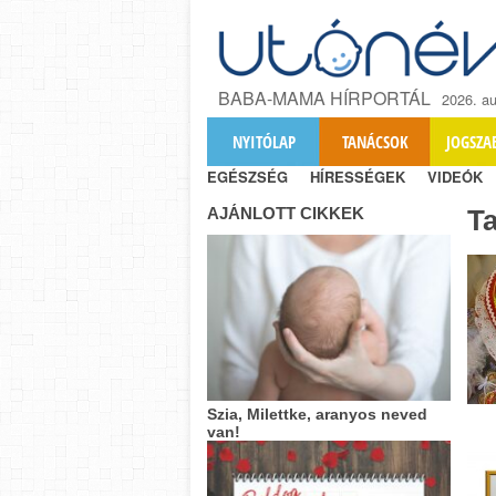
BABA-MAMA HÍRPORTÁL
2026. au
NYITÓLAP
TANÁCSOK
JOGSZA
EGÉSZSÉG
HÍRESSÉGEK
VIDEÓK
AJÁNLOTT CIKKEK
T
Szia, Milettke, aranyos neved
van!