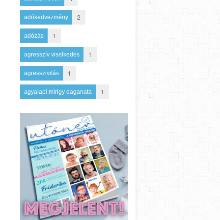
2
adókedvezmény
1
adózás
1
agresszív viselkedés
1
agresszivitás
1
agyalapi mirigy daganata