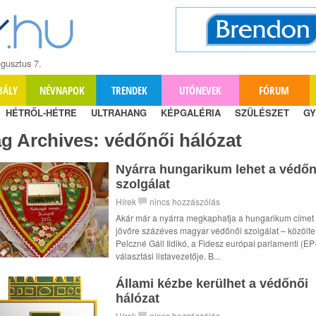
gusztus 7.
BÁLY
NÉVNAPOK
TRENDEK
UTÓNEVEK
FÓRUM
HÉTRŐL-HÉTRE
ULTRAHANG
KÉPGALÉRIA
SZÜLÉSZET
GY
ag Archives:
védőnői hálózat
Nyárra hungarikum lehet a védőn
szolgálat
Hírek
nincs hozzászólás
Akár már a nyárra megkaphatja a hungarikum címet
jövőre százéves magyar védőnői szolgálat – közölte
Pelczné Gáll Ildikó, a Fidesz európai parlamenti (EP
választási listavezetője. B...
Állami kézbe kerülhet a védőnői
hálózat
Hírek
nincs hozzászólás