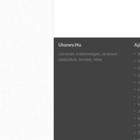
Utonev.hu
Aj
utónevek, érdekességek, tanácsok,
A
statisztikák, trendek, hírek
C
E
E
G
H
H
H
J
K
T
T
T