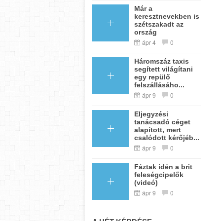
Már a
keresztnevekben is
szétszakadt az
ország
ápr 4
0
Háromszáz taxis
segített világítani
egy repülő
felszállásáho...
ápr 9
0
Eljegyzési
tanácsadó céget
alapított, mert
csalódott kérőjéb...
ápr 9
0
Fáztak idén a brit
feleségcipelők
(videó)
ápr 9
0