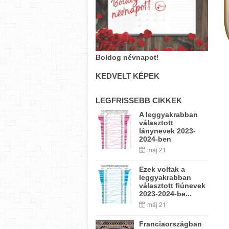
Boldog névnapot!
KEDVELT KÉPEK
LEGFRISSEBB CIKKEK
A leggyakrabban
választott
lánynevek 2023-
2024-ben
máj 21
Ezek voltak a
leggyakrabban
választott fiúnevek
2023-2024-be...
máj 21
Franciaországban