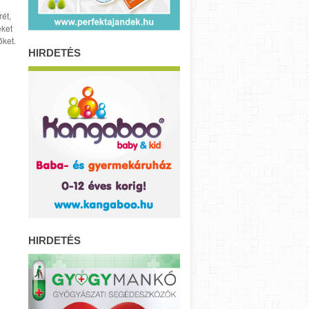
ét,
eket
őket.
HIRDETÉS
HIRDETÉS