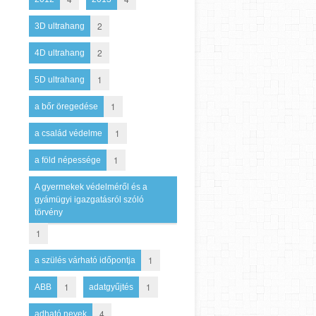
2
3D ultrahang
2
4D ultrahang
1
5D ultrahang
1
a bőr öregedése
1
a család védelme
1
a föld népessége
A gyermekek védelméről és a
gyámügyi igazgatásról szóló
törvény
1
1
a szülés várható időpontja
1
1
ABB
adatgyűjtés
4
adható nevek