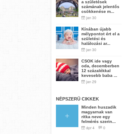
a születések
számának jelentős
csökkenése m...
jan 30
Kínában újabb
mélypontot ért el a
születési és
halálozási ar...
jan 30
CSOK ide vagy
oda, decemberben
12 százalékkal
kevesebb baba ...
jan 29
NÉPSZERŰ CIKKEK
Minden huszadik
magyarnak van
ritka neve egy
felmérés szerin...
ápr 4
0