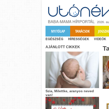
BABA-MAMA HÍRPORTÁL
2026. au
NYITÓLAP
TANÁCSOK
JOGSZA
EGÉSZSÉG
HÍRESSÉGEK
VIDEÓK
AJÁNLOTT CIKKEK
T
Szia, Milettke, aranyos neved
van!