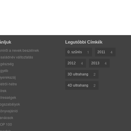
ánljuk
Legutóbbi Címkék
miről a nevek beszélnek
1
4
0. szűrés
2011
saládnév változtatás
4
4
gészség
2012
2013
gyéb
2
3D ultrahang
yerekszáj
étről-hétre
2
4D ultrahang
írek
írességek
ogszabályok
önyvajánló
anácsok
OP 100
rendek