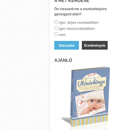
A HÉT KÉRDÉSE
Ön visszatérne a munkahelyére
gyes/gyed alatt?
igen, teljes munkaidőben
igen részmunkaidőben
nem
Eredmények
AJÁNLÓ