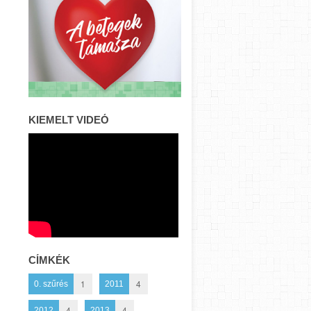
KIEMELT VIDEÓ
CÍMKÉK
1
4
0. szűrés
2011
4
4
2012
2013